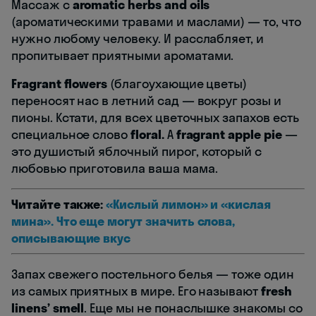
Массаж с
aromatic herbs and oils
(ароматическими травами и маслами) — то, что
нужно любому человеку. И расслабляет, и
пропитывает приятными ароматами.
Fragrant flowers
(благоухающие цветы)
переносят нас в летний сад — вокруг розы и
пионы. Кстати, для всех цветочных запахов есть
специальное слово
floral.
А
fragrant apple pie
—
это душистый яблочный пирог, который с
любовью приготовила ваша мама.
Читайте также:
«Кислый лимон» и «кислая
мина». Что еще могут значить слова,
описывающие вкус
Запах свежего постельного белья — тоже один
из самых приятных в мире. Его называют
fresh
linens’ smell
. Еще мы не понаслышке знакомы со