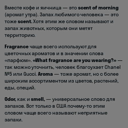
Вместе кофе и яичница — это
scent of morning
(аромат утра). Запах любимого человека — это
тоже
scent.
Хотя этим же словом называют и
запах животных, которым они метят
территорию.
Fragrance
чаще всего используют для
цветочных ароматов и в значении слова
«парфюм».
«What fragrance are you wearing?»
—
так можно уточнить, человек благоухает Chanel
№5 или Gucci.
Aroma
— тоже аромат, но с более
широким ассортиментом из цветов, растений,
еды, специй.
Odor,
как и
smell,
— универсальное слово для
запахов. Вот только в США почему-то этим
словом чаще всего называют неприятные
запахи.