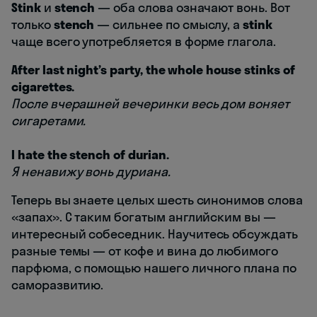
Stink
и
stench
— оба слова означают вонь. Вот
только
stench
— сильнее по смыслу, а
stink
чаще всего употребляется в форме глагола.
After last night’s party, the whole house stinks of
cigarettes.
После вчерашней вечеринки весь дом воняет
сигаретами.
I hate the stench of durian.
Я ненавижу вонь дуриана.
Теперь вы знаете целых шесть синонимов слова
«запах». С таким богатым английским вы —
интересный собеседник. Научитесь обсуждать
разные темы — от кофе и вина до любимого
парфюма, с помощью нашего личного плана по
саморазвитию.