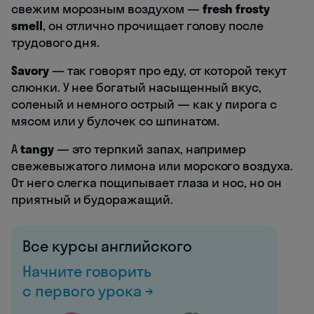
свежим морозным воздухом —
fresh frosty
smell
, он отлично прочищает голову после
трудового дня.
Savory
— так говорят про еду, от которой текут
слюнки. У нее богатый насыщенный вкус,
соленый и немного острый — как у пирога с
мясом или у булочек со шпинатом.
А
tangy
— это терпкий запах, например
свежевыжатого лимона или морского воздуха.
От него слегка пощипывает глаза и нос, но он
приятный и будоражащий.
Все курсы английского
Начните говорить
с первого урока →