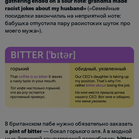
gathering ended on a sour note: grandma made
racist jokes about my husband»
(«Семейные
посиделки закончилиь на неприятной ноте:
бабушка отпустила пару расистских шуток про
моего мужа»).
В британском пабе нужно обязательно заказать
a pint of bitter
— бокал горького эля. А в модной
нью-йоркской кондитерской попробовать
bitter