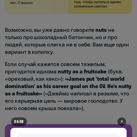
Возможно, вы уже давно говорите
nuts
не
только про шоколадный батончик, но и про
людей, которые слегка не в себе. Вам еще один
вариант в копилку.
Если случай кажется совсем тяжелым,
пригодится идиома
nutty as a fruitcake
(букв.
«ореховый, как кекс»):
«James put ‘total world
domination’ as his career goal on the CV. He’s nutty
as a fruitcake»
(«Джеймс написал в резюме, что
его карьерная цель — мировое господство. У
него совсем крыша поехала»).
✕
04:53