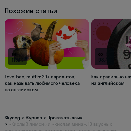
Похожие статьи
113.1K
98.4K
Love, bae, muffin: 20+ вариантов,
Как правильно на
как называть любимого человека
на английском
на английском
Skyeng
Журнал
Прокачать язык
«Кислый лимон» и «кислая мина». 10 вкусных
английских слов, у которых есть вторые значения