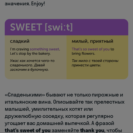
значения. Enjoy!
«Сладенькими» бывают не только пирожные и
итальянские вина. Описывайте так прелестных
малышей, умилительных котят или
дружелюбную соседку, которая регулярно
угощает вас домашней выпечкой. А фразой
that’s sweet of you
заменяйте
thank you
, чтобы