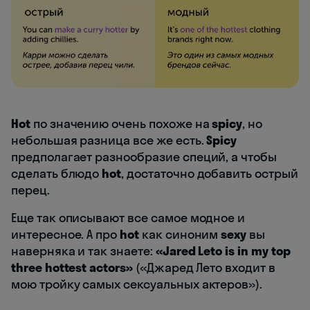
Hot
по значению очень похоже на
spicy
, но
небольшая разница все же есть.
Spicy
предполагает разнообразие специй, а чтобы
сделать блюдо
hot
, достаточно добавить острый
перец.
Еще так описывают все самое модное и
интересное. А про
hot
как синоним
sexy
вы
наверняка и так знаете:
«Jared Leto is in my top
three hottest actors»
(«Джаред Лето входит в
мою тройку самых сексуальных актеров»).