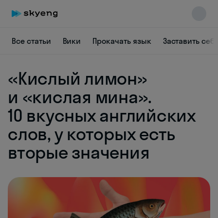
Все статьи
Вики
Прокачать язык
Заставить себ
«Кислый лимон»
и «кислая мина».
Skyeng Chat
10 вкусных английских
online
слов, у которых есть
вторые значения