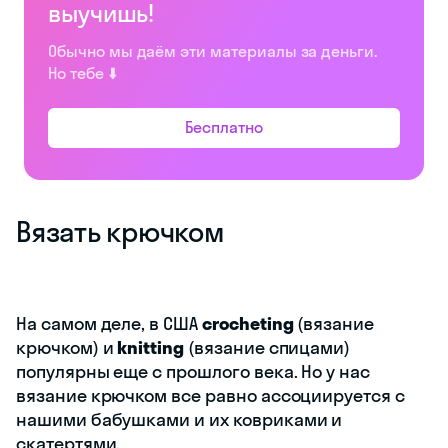
выучишь!
Обычно мы даём эти материалы за деньги.
Но тебе ⬇️
Бесплатно
Вязать крючком
На самом деле, в США
crocheting
(вязание
крючком) и
knitting
(вязание спицами)
популярны еще с прошлого века. Но у нас
вязание крючком все равно ассоциируется с
нашими бабушками и их ковриками и
скатертями.