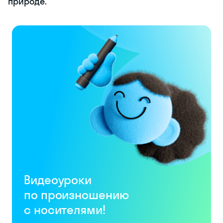
природе.
Видеоуроки
по произношению
с носителями!