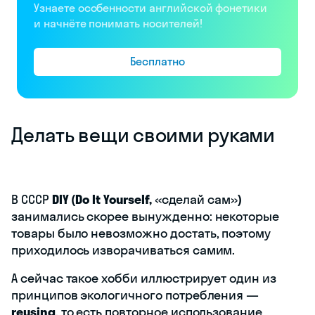
Узнаете особенности английской фонетики
и начнёте понимать носителей!
Бесплатно
Делать вещи своими руками
В СССР
DIY (Do It Yourself,
«сделай сам»
)
занимались скорее вынужденно: некоторые
товары было невозможно достать, поэтому
приходилось изворачиваться самим.
А сейчас такое хобби иллюстрирует один из
принципов экологичного потребления —
reusing
, то есть повторное использование