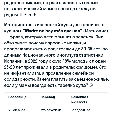
родственниками, не разговаривать годами —
но в критический момент всегда окажутся
рядом 👨‍👩‍👧‍👦
Материнство в испанской культуре граничит с
культом.
"Madre no hay más que una"
(Мать одна)
— фраза, которую дети слышат с пелёнок. Она
объясняет, почему взрослые испанцы
продолжают жить с родителями до 30-35 лет (по
данным Национального института статистики
Испании, в 2022 году около 48% молодых людей
25-29 лет проживали в родительском доме). Это
не инфантилизм, а проявление семейной
солидарности. Зачем платить за съёмное жильё,
если у мамы всегда есть тарелка супа? 🍲
Пословица
Перевод
Семейная
ценность
Quien a los
Кто похож на
Гордость за