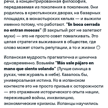
речи, а концентрированная философия,
передаваемая из поколения в поколение. Они
родились в крестьянских дворах, на базарных
площадях, в монастырских кельях — и выжили
именно потому, что работают.
"En boca cerrada
no entran moscas"
(В закрытый рот не залетают
мухи) — это не просто совет помалкивать. Это
целая стратегия выживания в обществе, где
слово может стоить репутации, а то и жизни 😶
Испанская мудрость прагматична и циничнa
одновременно. Возьмём
"Más vale pájaro en
mano que ciento volando"
(Лучше синица в
руках, чем журавль в небе). Казалось бы,
универсальная истина. Но в испанском
контексте это не просто призыв к осторожности
— это отражение исторического опыта нации,
пережившей войны, инквизицию,
экономические кризисы. Испанцы научились