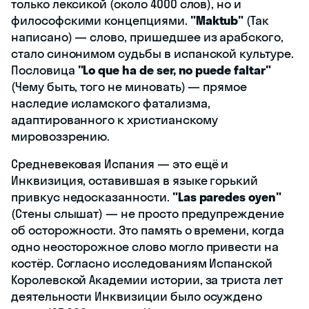
только лексикой (около 4000 слов), но и
философскими концепциями.
"Maktub"
(Так
написано) — слово, пришедшее из арабского,
стало синонимом судьбы в испанской культуре.
Пословица
"Lo que ha de ser, no puede faltar"
(Чему быть, того не миновать) — прямое
наследие исламского фатализма,
адаптированного к христианскому
мировоззрению.
Средневековая Испания — это ещё и
Инквизиция, оставившая в языке горький
привкус недосказанности.
"Las paredes oyen"
(Стены слышат) — не просто предупреждение
об осторожности. Это память о времени, когда
одно неосторожное слово могло привести на
костёр. Согласно исследованиям Испанской
Королевской Академии истории, за триста лет
деятельности Инквизиции было осуждено