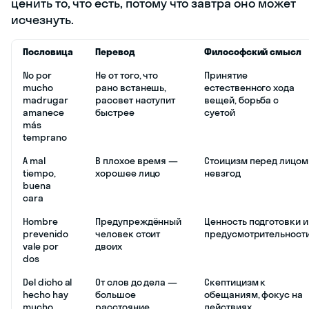
ценить то, что есть, потому что завтра оно может
исчезнуть.
Пословица
Перевод
Философский смысл
No por
Не от того, что
Принятие
mucho
рано встанешь,
естественного хода
madrugar
рассвет наступит
вещей, борьба с
amanece
быстрее
суетой
más
temprano
A mal
В плохое время —
Стоицизм перед лицом
tiempo,
хорошее лицо
невзгод
buena
cara
Hombre
Предупреждённый
Ценность подготовки и
prevenido
человек стоит
предусмотрительност
vale por
двоих
dos
Del dicho al
От слов до дела —
Скептицизм к
hecho hay
большое
обещаниям, фокус на
mucho
расстояние
действиях