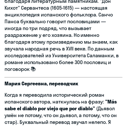
благодаря литературным памятникам. "Дон
Кихот" Сервантеса (1605-1615) — настоящая
энциклопедия испанского фольклора. Санчо
Панса буквально говорит пословицами —
иногда по три подряд, что вызывает
раздражение у его хозяина. Но именно
благодаря этому произведению мы знаем, как
звучала народная речь в XVII веке. По данным
исследователей из Университета Саламанки, в
романе использовано более 300 пословиц и
поговорок 📚
Мария Сергеевна, переводчик
Когда я переводила исторический роман
испанского автора, наткнулась на фразу:
"Más
sabe el diablo por viejo que por diablo"
(Дьявол
умён не потому, что он дьявол, а потому, что он
стар). Буквальный перевод звучал нелепо. Я