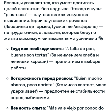
Испанцы уважают тех, кто умеет достигать
целей элегантно, без надрыва. Отсюда и культ
"picaresca" — плутовства как искусства
выживания. Герои плутовских романов
(Ласарильо де Тормес, Гусман де Альфараче) —
не трудоголики, а ловкачи, которые берут от
жизни максимум минимальными усилиями 🎭
Труд как необходимость:
"A falta de pan,
buenas son tortas" (За неимением хлеба и
лепёшки хороши) — прагматизм в выборе
работы.
Осторожность перед риском:
"Quien mucho
abarca, poco aprieta" (Кто много хватает, мало
удерживает) — предпочтение стабильности
перед амбициями.
Ценность опыта:
"Más vale viejo por conocido