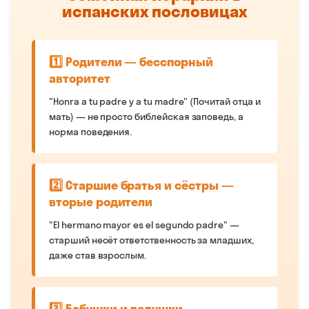
испанских пословицах
1️⃣ Родители — бесспорный
авторитет
"Honra a tu padre y a tu madre" (Почитай отца и
мать) — не просто библейская заповедь, а
норма поведения.
2️⃣ Старшие братья и сёстры —
вторые родители
"El hermano mayor es el segundo padre" —
старший несёт ответственность за младших,
даже став взрослым.
3️⃣ Бабушки и дедушки —