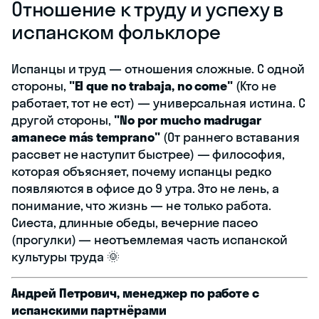
Отношение к труду и успеху в
испанском фольклоре
Испанцы и труд — отношения сложные. С одной
стороны,
"El que no trabaja, no come"
(Кто не
работает, тот не ест) — универсальная истина. С
другой стороны,
"No por mucho madrugar
amanece más temprano"
(От раннего вставания
рассвет не наступит быстрее) — философия,
которая объясняет, почему испанцы редко
появляются в офисе до 9 утра. Это не лень, а
понимание, что жизнь — не только работа.
Сиеста, длинные обеды, вечерние пасео
(прогулки) — неотъемлемая часть испанской
культуры труда 🌞
Андрей Петрович, менеджер по работе с
испанскими партнёрами