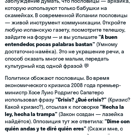
Заблуждение думать, что пословицы — архаика,
которую используют только бабушки на
скамейках. В современной Испании пословицы
— живой инструмент коммуникации. Откройте
любую испанскую газету, посмотрите телешоу,
зайдите на форум — и вы услышите
"A buen
entendedor, pocas palabras bastan"
(Умному
достаточно намёка). Это не украшение речи, а
способ сказать многое малым, передать
культурный код одной фразой 💬
Политики обожают пословицы. Во время
экономического кризиса 2008 года премьер-
министр Хосе Луис Родригес Сапатеро
использовал фразу
"Crisis? ¿Qué crisis?"
(Кризис?
Какой кризис?), отсылая к поговорке
"Hecha la
ley, hecha la trampa"
(Закон создан — лазейка
найдётся). Оппозиция тут же ответила:
"Dime con
quién andas y te diré quién eres"
(Скажи мне, с