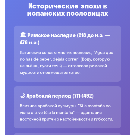
Исторические эпохи в
испанских пословицах
🏛️ Римское наследие (218 до н.э. —
476 н.э.)
Латинские основы многих пословиц. "Agua que
no has de beber, déjala correr" (Воду, которую
не пьёшь, пусти течь) — отголосок римской
мудрости о невмешательстве.
🌙 Арабский период (711-1492)
Влияние арабской культуры. "Si la montaña no
viene a ti, ve tú a la montaña" — адаптация
восточной притчи о настойчивости и гибкости.