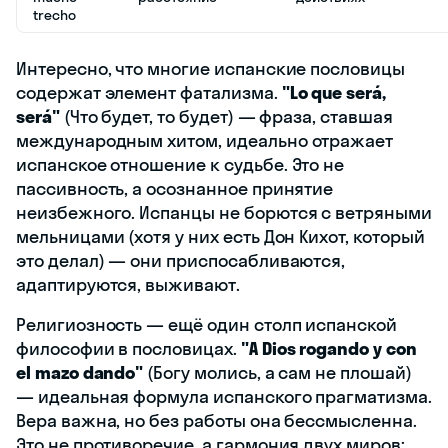
trecho
Интересно, что многие испанские пословицы
содержат элемент фатализма.
"Lo que será,
será"
(Что будет, то будет) — фраза, ставшая
международным хитом, идеально отражает
испанское отношение к судьбе. Это не
пассивность, а осознанное принятие
неизбежного. Испанцы не борются с ветряными
мельницами (хотя у них есть Дон Кихот, который
это делал) — они приспосабливаются,
адаптируются, выживают.
Религиозность — ещё один столп испанской
философии в пословицах.
"A Dios rogando y con
el mazo dando"
(Богу молись, а сам не плошай)
— идеальная формула испанского прагматизма.
Вера важна, но без работы она бессмысленна.
Это не противоречие, а гармония двух миров: