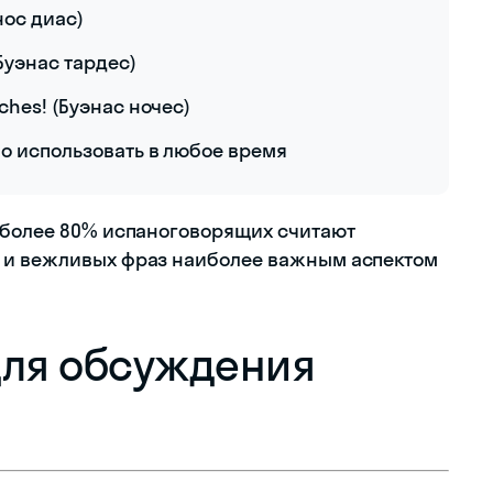
нос диас)
(Буэнас тардес)
ches! (Буэнас ночес)
жно использовать в любое время
 более 80% испаноговорящих считают
 и вежливых фраз наиболее важным аспектом
для обсуждения