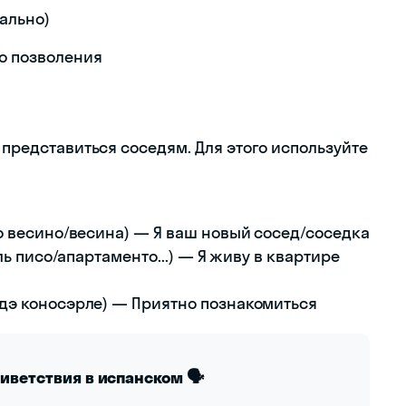
ально)
о позволения
и
 представиться соседям. Для этого используйте
во весино/весина) — Я ваш новый сосед/соседка
эль писо/апартаменто...) — Я живу в квартире
 дэ коносэрле) — Приятно познакомиться
риветствия в испанском 🗣️