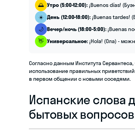
🌅
Утро (5:00-12:00):
¡Buenos días! (Буэ
☀️
День (12:00-18:00):
¡Buenas tardes! 
🌙
Вечер/ночь (18:00-5:00):
¡Buenas no
👋
Универсальное:
¡Hola! (Ола) - мо
Согласно данным Института Сервантеса,
использование правильных приветствий
в первом общении с новыми соседями.
Испанские слова 
бытовых вопросов