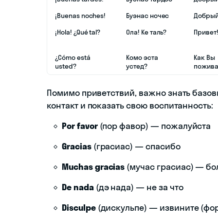
¡Buenas noches!
Буэнас ночес
Добрый
¡Hola! ¿Qué tal?
Ола! Ке таль?
Привет!
¿Cómo está
Комо эста
Как Вы
usted?
устед?
пожива
Помимо приветствий, важно знать базов
контакт и показать свою воспитанность:
Por favor
(пор фавор) — пожалуйста
Gracias
(грасиас) — спасибо
Muchas gracias
(мучас грасиас) — б
De nada
(дэ нада) — не за что
Disculpe
(дискульпе) — извините (фо