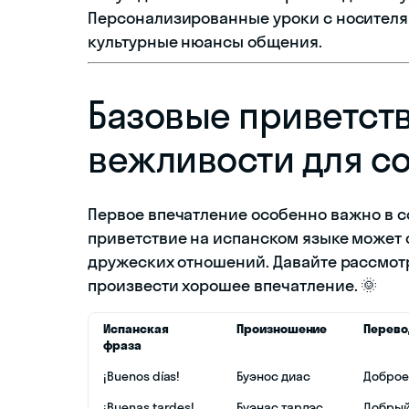
Персонализированные уроки с носителя
культурные нюансы общения.
Базовые приветст
вежливости для с
Первое впечатление особенно важно в 
приветствие на испанском языке может 
дружеских отношений. Давайте рассмот
произвести хорошее впечатление. 🌞
Испанская
Произношение
Перево
фраза
¡Buenos días!
Буэнос диас
Доброе
¡Buenas tardes!
Буэнас тардэс
Добрый