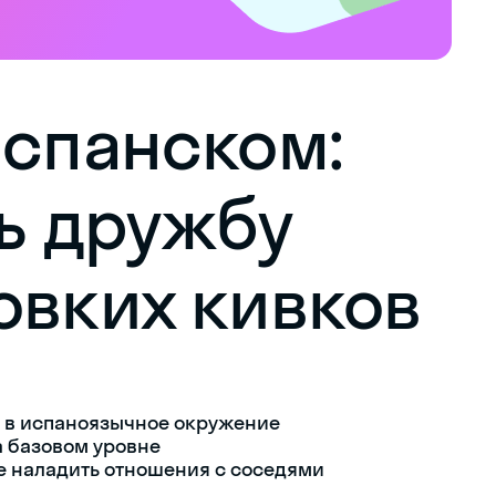
испанском:
ть дружбу
овких кивков
и в испаноязычное окружение
 базовом уровне
е наладить отношения с соседями