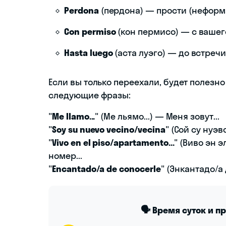
Perdona
(пердона) — прости (неформ
Con permiso
(кон пермисо) — с вашег
Hasta luego
(аста луэго) — до встреч
Если вы только переехали, будет полезно
следующие фразы:
"
Me llamo...
" (Ме льямо...) — Меня зовут...
"
Soy su nuevo vecino/vecina
" (Сой су нуэ
"
Vivo en el piso/apartamento...
" (Виво эн 
номер...
"
Encantado/a de conocerle
" (Энкантадо/а
🗣️ Время суток и п