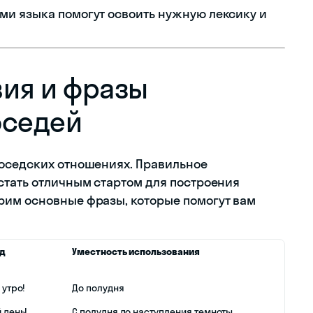
ми языка помогут освоить нужную лексику и
вия и фразы
оседей
соседских отношениях. Правильное
стать отличным стартом для построения
рим основные фразы, которые помогут вам
д
Уместность использования
 утро!
До полудня
 день!
С полудня до наступления темноты