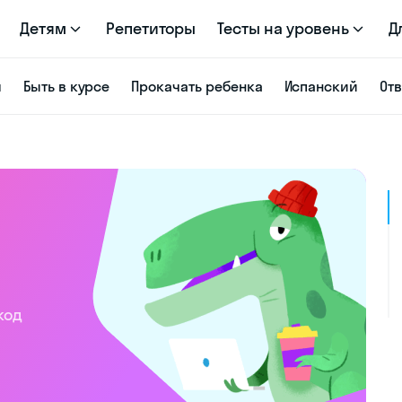
Детям
Репетиторы
Тесты на уровень
Д
я
Быть в курсе
Прокачать ребенка
Испанский
От
код