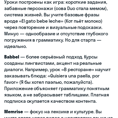
Уроки построены как игра: короткие задания,
забавные персонажи (сова Duo стала мемом),
система жизней. Вы учите базовые фразы
вроде «El gato bebe leche» (Кот пьёт молоко)
через повторение и визуальные подсказки.
Минус — однообразие и отсутствие глубокого
погружения в грамматику. Но для старта —
идеально.
Babbel
— более серьёзный подход. Курсы
созданы лингвистами, акцент на реальные
диалоги. Например, урок «В ресторане» научит
заказывать блюда: «Quisiera una paella, por
favor» (Я бы хотел паэлью, пожалуйста).
Приложение объясняет грамматику понятным
языком, а не забрасывает таблицами. Платная
подписка окупается качеством контента.
Memrise
— фокус на лексике и культуре. Вы
учите слова через видео с носителями языка из