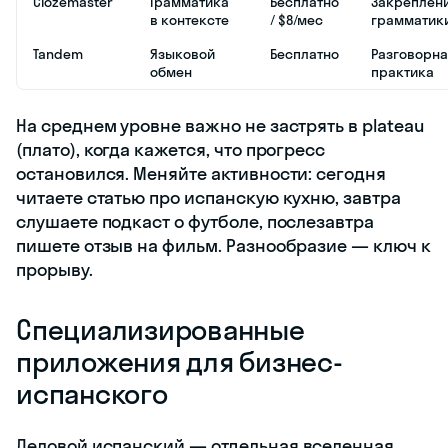
Clozemaster
Грамматика
Бесплатно
Закреплен
в контексте
/ $8/мес
грамматик
Tandem
Языковой
Бесплатно
Разговорна
обмен
практика
На среднем уровне важно не застрять в plateau
(плато), когда кажется, что прогресс
остановился. Меняйте активности: сегодня
читаете статью про испанскую кухню, завтра
слушаете подкаст о футболе, послезавтра
пишете отзыв на фильм. Разнообразие — ключ к
прорыву.
Специализированные
приложения для бизнес-
испанского
Деловой испанский — отдельная вселенная.