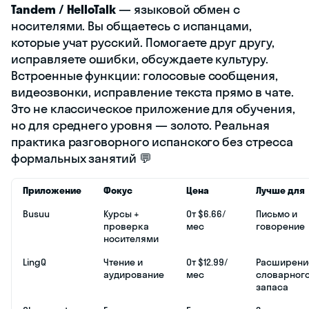
Tandem / HelloTalk
— языковой обмен с
носителями. Вы общаетесь с испанцами,
которые учат русский. Помогаете друг другу,
исправляете ошибки, обсуждаете культуру.
Встроенные функции: голосовые сообщения,
видеозвонки, исправление текста прямо в чате.
Это не классическое приложение для обучения,
но для среднего уровня — золото. Реальная
практика разговорного испанского без стресса
формальных занятий 💬
Приложение
Фокус
Цена
Лучше для
Busuu
Курсы +
От $6.66/
Письмо и
проверка
мес
говорение
носителями
LingQ
Чтение и
От $12.99/
Расширени
аудирование
мес
словарног
запаса