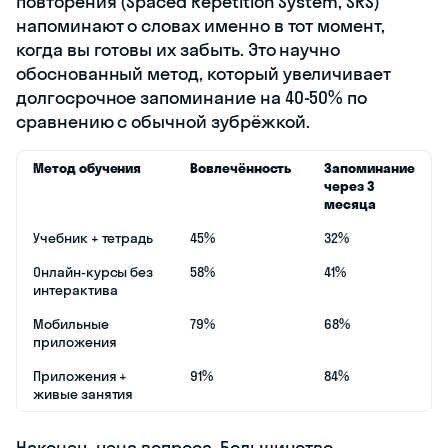
повторения (Spaced Repetition System, SRS)
напоминают о словах именно в тот момент,
когда вы готовы их забыть. Это научно
обоснованный метод, который увеличивает
долгосрочное запоминание на 40-50% по
сравнению с обычной зубрёжкой.
Метод обучения
Вовлечённость
Запоминание
через 3
месяца
Учебник + тетрадь
45%
32%
Онлайн-курсы без
58%
41%
интерактива
Мобильные
79%
68%
приложения
Приложения +
91%
84%
живые занятия
Наконец, цена вопроса. Большинство