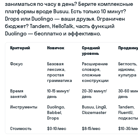
заниматься по часу в день? Берите комплексные
платформы вроде Busuu. Есть только 10 минут?
Drops или Duolingo — ваши друзья. Ограничен
бюджет? Tandem, HelloTalk, часть функций
Duolingo — бесплатно и эффективно.
Критерий
Новичок
Средний
Продвин
уровень
Фокус
Базовая
Расширение
Беглость,
лексика,
словаря,
идиомы,
простая
сложные
культура
грамматика
конструкции
Время
10-15 минут/
20-30 минут/
30-60 мин
занятий
день
день
день
Инструменты
Duolingo,
Busuu, LingQ,
Tandem,
Babbel,
Clozemaster
FluentU,
Drops
подкасты
Стоимость
$0-10/мес
$8-15/мес
$10-30/ме