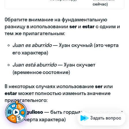
сейчас)
Обратите внимание на фундаментальную
разницу в использовании
ser
и
estar
с одним и
тем же прилагательным:
Juan es aburrido
— Хуан скучный (это черта
его характера)
Juan está aburrido
— Хуан скучает
(временное состояние)
В некоторых случаях использование
ser
или
estar
может полностью изменить значение
Г
о
т
о
в
ы
с
д
е
л
а
т
ь
ш
прилагательного:
Ser orgulloso
— быть гордым, высокомерным
Задать вопрос
(как черта характера)