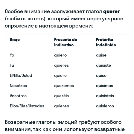
Особое внимание заслуживает глагол
querer
(любить, хотеть), который имеет нерегулярное
спряжение в настоящем времени:
Лицо
Presente de
Pretérito
Indicativo
Indefinido
Yo
quiero
quise
Tú
quieres
quisiste
Él/Ella/Usted
quiere
quiso
Nosotros
queremos
quisimos
Vosotros
queréis
quisisteis
Ellos/Ellas/Ustedes
quieren
quisieron
Возвратные глаголы эмоций требуют особого
внимания, так как они используют возвратные