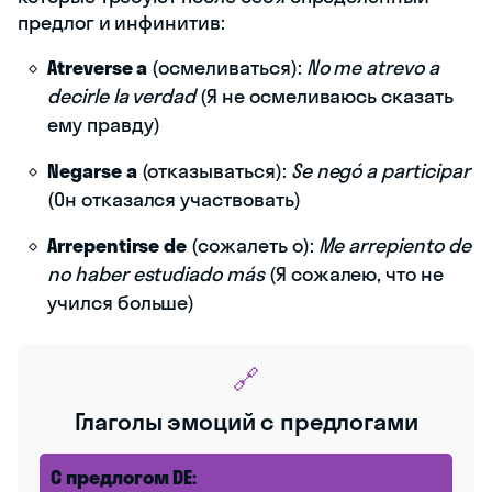
предлог и инфинитив:
Atreverse a
(осмеливаться):
No me atrevo a
decirle la verdad
(Я не осмеливаюсь сказать
ему правду)
Negarse a
(отказываться):
Se negó a participar
(Он отказался участвовать)
Arrepentirse de
(сожалеть о):
Me arrepiento de
no haber estudiado más
(Я сожалею, что не
учился больше)
🔗
Глаголы эмоций с предлогами
С предлогом DE: