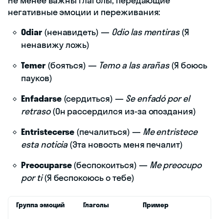
Не менее важны глаголы, передающие
негативные эмоции и переживания:
Odiar
(ненавидеть) —
Odio las mentiras
(Я
ненавижу ложь)
Temer
(бояться) —
Temo a las arañas
(Я боюсь
пауков)
Enfadarse
(сердиться) —
Se enfadó por el
retraso
(Он рассердился из-за опоздания)
Entristecerse
(печалиться) —
Me entristece
esta noticia
(Эта новость меня печалит)
Preocuparse
(беспокоиться) —
Me preocupo
por ti
(Я беспокоюсь о тебе)
Группа эмоций
Глаголы
Пример