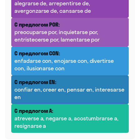
alegrarse de, arrepentirse de,
avergonzarse de, cansarse de
С предлогом POR:
preocuparse por, inquietarse por,
entristecerse por, lamentarse por
С предлогом CON:
enfadarse con, enojarse con, divertirse
con, ilusionarse con
С предлогом EN:
confiar en, creer en, pensar en, interesarse
en
С предлогом A:
atreverse a, negarse a, acostumbrarse a,
resignarse a