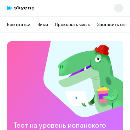
Все статьи
Вики
Прокачать язык
Заставить себ
Skyeng Chat
online
Тест на уровень испанского