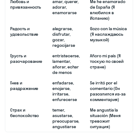
Любовь и
amar, querer,
Me he enamorado
привязанность
adorar,
de España (Я
enamorarse
влюбился в
Испанию)
Радость и
alegrarse,
Gozo con la música
удовольствие
disfrutar,
(Я наслаждаюсь
gozar,
музыкой)
regocijarse
Грусть и
entristecerse,
Añoro mi país (Я
разочарование
lamentar,
тоскую по своей
añorar, echar
стране)
de menos
Гнев и
enfadarse,
Se irritó por el
раздражение
enojarse,
comentario (Он
irritarse,
разозлился из-за
enfurecerse
комментария)
Страх и
temer,
Me angustia la
беспокойство
asustarse,
situación (Меня
preocuparse,
тревожит
angustiarse
ситуация)