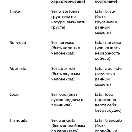
характеристика)
состояние)
Triste
Ser triste (быть
Estar triste
грустным по
(быть
натуре, вызывать
грустным в
грусть)
данный
момент)
Nervioso
Ser nervioso
Estar nervioso
(быть нервным
(испытывать
человеком)
нервозность
сейчас)
Aburrido
Ser aburrido
Estar aburrido
(быть скучным
(скучать в
человеком)
данный
момент)
Loco
Ser loco (быть
Estar loco
сумасшедшим в
(временно
принципе)
вести себя
безрассудно)
Tranquilo
Ser tranquilo
Estar tranquilo
(быть спокойным
(быть
по характеру)
спокойным