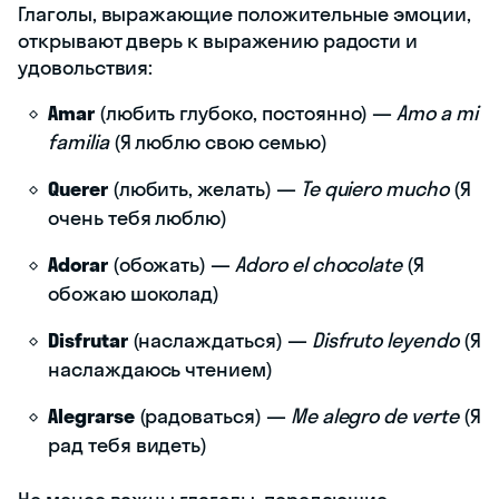
Глаголы, выражающие положительные эмоции,
открывают дверь к выражению радости и
удовольствия:
Amar
(любить глубоко, постоянно) —
Amo a mi
familia
(Я люблю свою семью)
Querer
(любить, желать) —
Te quiero mucho
(Я
очень тебя люблю)
Adorar
(обожать) —
Adoro el chocolate
(Я
обожаю шоколад)
Disfrutar
(наслаждаться) —
Disfruto leyendo
(Я
наслаждаюсь чтением)
Alegrarse
(радоваться) —
Me alegro de verte
(Я
рад тебя видеть)