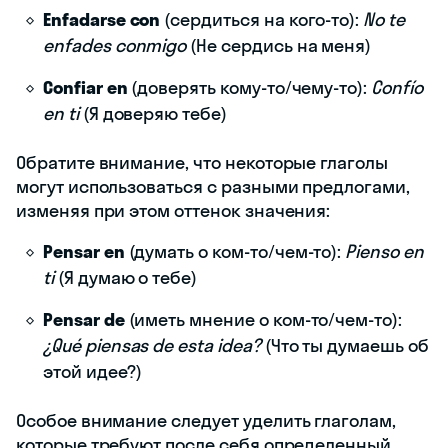
Enfadarse con
(сердиться на кого-то):
No te
enfades conmigo
(Не сердись на меня)
Confiar en
(доверять кому-то/чему-то):
Confío
en ti
(Я доверяю тебе)
Обратите внимание, что некоторые глаголы
могут использоваться с разными предлогами,
изменяя при этом оттенок значения:
Pensar en
(думать о ком-то/чем-то):
Pienso en
ti
(Я думаю о тебе)
Pensar de
(иметь мнение о ком-то/чем-то):
¿Qué piensas de esta idea?
(Что ты думаешь об
этой идее?)
Особое внимание следует уделить глаголам,
которые требуют после себя определенный