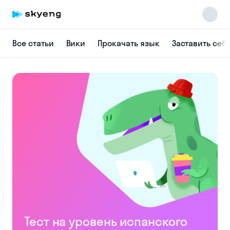
Все статьи
Вики
Прокачать язык
Заставить себ
Skyeng Chat
online
Тест на уровень испанского