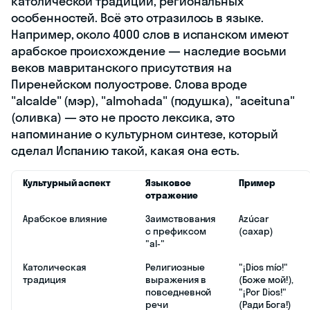
католической традиции, региональных
особенностей. Всё это отразилось в языке.
Например, около 4000 слов в испанском имеют
арабское происхождение — наследие восьми
веков мавританского присутствия на
Пиренейском полуострове. Слова вроде
"alcalde" (мэр), "almohada" (подушка), "aceituna"
(оливка) — это не просто лексика, это
напоминание о культурном синтезе, который
сделал Испанию такой, какая она есть.
Культурный аспект
Языковое
Пример
отражение
Арабское влияние
Заимствования
Azúcar
с префиксом
(сахар)
"al-"
Католическая
Религиозные
"¡Dios mío!"
традиция
выражения в
(Боже мой!),
повседневной
"¡Por Dios!"
речи
(Ради Бога!)