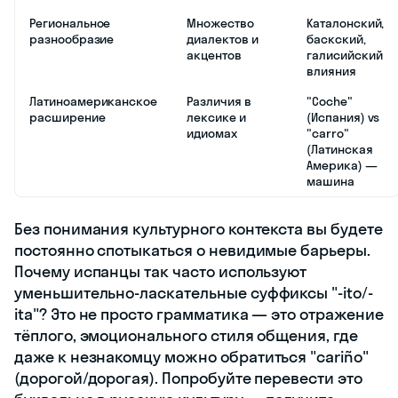
Региональное
Множество
Каталонский,
разнообразие
диалектов и
баскский,
акцентов
галисийский
влияния
Латиноамериканское
Различия в
"Coche"
расширение
лексике и
(Испания) vs
идиомах
"carro"
(Латинская
Америка) —
машина
Без понимания культурного контекста вы будете
постоянно спотыкаться о невидимые барьеры.
Почему испанцы так часто используют
уменьшительно-ласкательные суффиксы "-ito/-
ita"? Это не просто грамматика — это отражение
тёплого, эмоционального стиля общения, где
даже к незнакомцу можно обратиться "cariño"
(дорогой/дорогая). Попробуйте перевести это