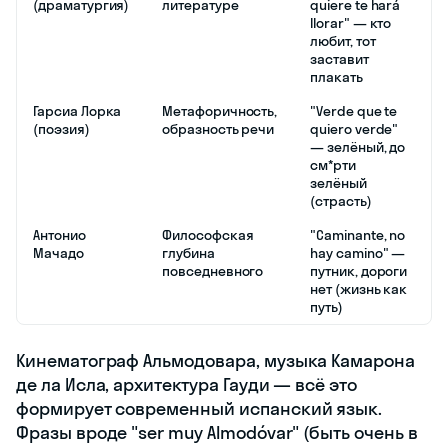
(драматургия)
литературе
quiere te hará
llorar" — кто
любит, тот
заставит
плакать
Гарсиа Лорка
Метафоричность,
"Verde que te
(поэзия)
образность речи
quiero verde"
— зелёный, до
см*рти
зелёный
(страсть)
Антонио
Философская
"Caminante, no
Мачадо
глубина
hay camino" —
повседневного
путник, дороги
нет (жизнь как
путь)
Кинематограф Альмодовара, музыка Камарона
де ла Исла, архитектура Гауди — всё это
формирует современный испанский язык.
Фразы вроде "ser muy Almodóvar" (быть очень в