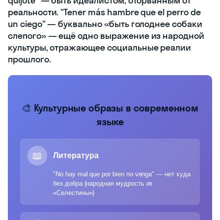
quijote" — быть идеалистом, оторванным от
реальности. "Tener más hambre que el perro de
un ciego" — буквально «быть голоднее собаки
слепого» — ещё одно выражение из народной
культуры, отражающее социальные реалии
прошлого.
🎨 Культурные образы в современном
языке
📖
Литература
"No hay mal que por bien no venga" — нет худа
без добра (народная мудрость из
«Селестины»)