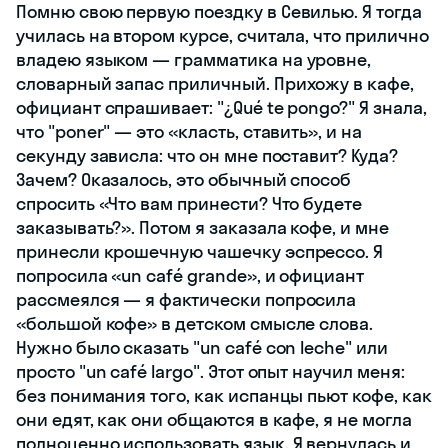
Помню свою первую поездку в Севилью. Я тогда
училась на втором курсе, считала, что прилично
владею языком — грамматика на уровне,
словарный запас приличный. Прихожу в кафе,
официант спрашивает: "¿Qué te pongo?" Я знала,
что "poner" — это «класть, ставить», и на
секунду зависла: что он мне поставит? Куда?
Зачем? Оказалось, это обычный способ
спросить «Что вам принести? Что будете
заказывать?». Потом я заказала кофе, и мне
принесли крошечную чашечку эспрессо. Я
попросила «un café grande», и официант
рассмеялся — я фактически попросила
«большой кофе» в детском смысле слова.
Нужно было сказать "un café con leche" или
просто "un café largo". Этот опыт научил меня:
без понимания того, как испанцы пьют кофе, как
они едят, как они общаются в кафе, я не могла
полноценно использовать язык. Я вернулась и