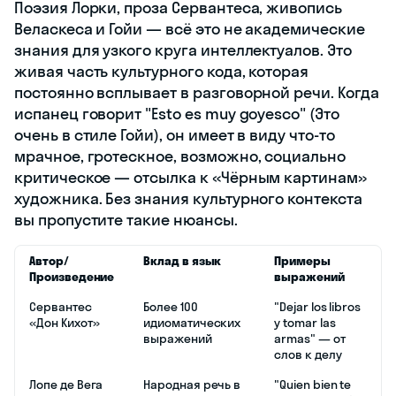
Поэзия Лорки, проза Сервантеса, живопись
Веласкеса и Гойи — всё это не академические
знания для узкого круга интеллектуалов. Это
живая часть культурного кода, которая
постоянно всплывает в разговорной речи. Когда
испанец говорит "Esto es muy goyesco" (Это
очень в стиле Гойи), он имеет в виду что-то
мрачное, гротескное, возможно, социально
критическое — отсылка к «Чёрным картинам»
художника. Без знания культурного контекста
вы пропустите такие нюансы.
Автор/
Вклад в язык
Примеры
Произведение
выражений
Сервантес
Более 100
"Dejar los libros
«Дон Кихот»
идиоматических
y tomar las
выражений
armas" — от
слов к делу
Лопе де Вега
Народная речь в
"Quien bien te