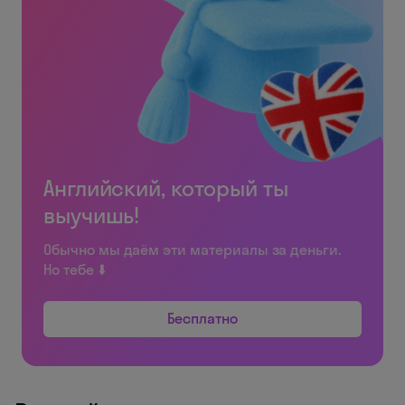
Английский, который ты
выучишь!
Обычно мы даём эти материалы за деньги.
Но тебе ⬇️
Бесплатно