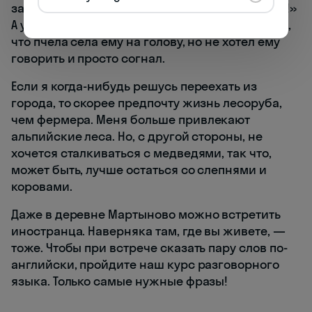
закричал: «Shut the door!!!» — «Закрой дверь!!!»
А у Дэни аллергия на пчел. Однажды я заметил,
что пчела села ему на голову, но не хотел ему
говорить и просто согнал.
Если я когда-нибудь решусь переехать из
города, то скорее предпочту жизнь лесоруба,
чем фермера. Меня больше привлекают
альпийские леса. Но, с другой стороны, не
хочется сталкиваться с медведями, так что,
может быть, лучше остаться со слепнями и
коровами.
Даже в деревне Мартыново можно встретить
иностранца. Наверняка там, где вы живете, —
тоже. Чтобы при встрече сказать пару слов по-
английски, пройдите наш курс разговорного
языка. Только самые нужные фразы!