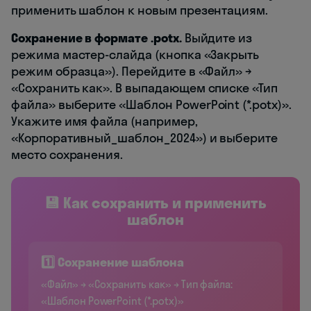
применить шаблон к новым презентациям.
Сохранение в формате .potx.
Выйдите из
режима мастер-слайда (кнопка «Закрыть
режим образца»). Перейдите в «Файл» →
«Сохранить как». В выпадающем списке «Тип
файла» выберите «Шаблон PowerPoint (*.potx)».
Укажите имя файла (например,
«Корпоративный_шаблон_2024») и выберите
место сохранения.
💾 Как сохранить и применить
шаблон
1️⃣ Сохранение шаблона
«Файл» → «Сохранить как» → Тип файла:
«Шаблон PowerPoint (*.potx)»