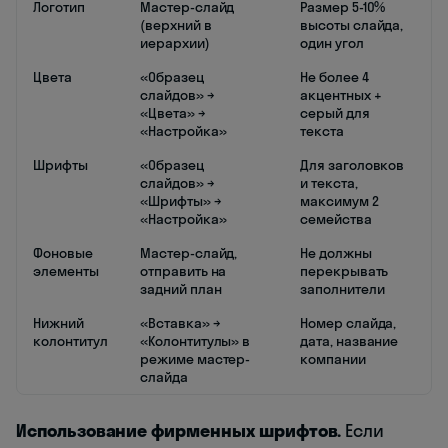
Логотип
Мастер-слайд
Размер 5-10%
(верхний в
высоты слайда,
иерархии)
один угол
Цвета
«Образец
Не более 4
слайдов» →
акцентных +
«Цвета» →
серый для
«Настройка»
текста
Шрифты
«Образец
Для заголовков
слайдов» →
и текста,
«Шрифты» →
максимум 2
«Настройка»
семейства
Фоновые
Мастер-слайд,
Не должны
элементы
отправить на
перекрывать
задний план
заполнители
Нижний
«Вставка» →
Номер слайда,
колонтитул
«Колонтитулы» в
дата, название
режиме мастер-
компании
слайда
Использование фирменных шрифтов.
Если