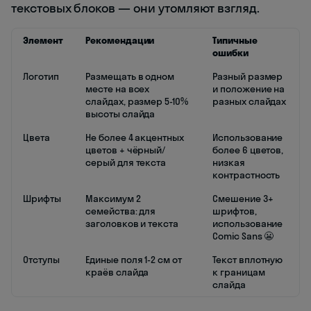
текстовых блоков — они утомляют взгляд.
Элемент
Рекомендации
Типичные
ошибки
Логотип
Размещать в одном
Разный размер
месте на всех
и положение на
слайдах, размер 5-10%
разных слайдах
высоты слайда
Цвета
Не более 4 акцентных
Использование
цветов + чёрный/
более 6 цветов,
серый для текста
низкая
контрастность
Шрифты
Максимум 2
Смешение 3+
семейства: для
шрифтов,
заголовков и текста
использование
Comic Sans 😬
Отступы
Единые поля 1-2 см от
Текст вплотную
краёв слайда
к границам
слайда