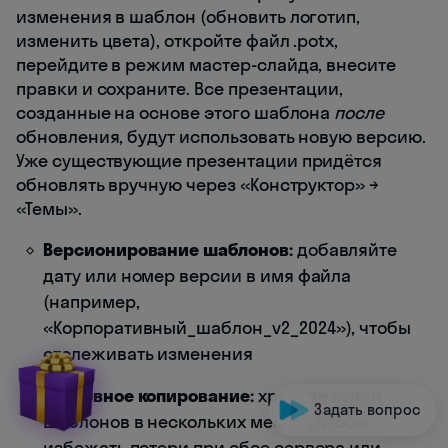
изменения в шаблон (обновить логотип,
изменить цвета), откройте файл .potx,
перейдите в режим мастер-слайда, внесите
правки и сохраните. Все презентации,
созданные на основе этого шаблона
после
обновления, будут использовать новую версию.
Уже существующие презентации придётся
обновлять вручную через «Конструктор» →
«Темы».
Версионирование шаблонов:
добавляйте
дату или номер версии в имя файла
(например,
«Корпоративный_шаблон_v2_2024»), чтобы
отслеживать изменения
Резервное копирование:
храните копии
Задать вопрос
шаблонов в нескольких местах, чтобы
избежать потери при сбое сервера или