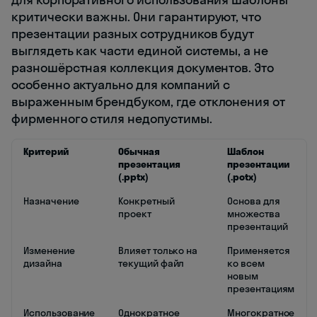
критически важны. Они гарантируют, что
презентации разных сотрудников будут
выглядеть как части единой системы, а не
разношёрстная коллекция документов. Это
особенно актуально для компаний с
выраженным брендбуком, где отклонения от
фирменного стиля недопустимы.
Критерий
Обычная
Шаблон
презентация
презентации
(.pptx)
(.potx)
Назначение
Конкретный
Основа для
проект
множества
презентаций
Изменение
Влияет только на
Применяется
дизайна
текущий файл
ко всем
новым
презентациям
Использование
Однократное
Многократное