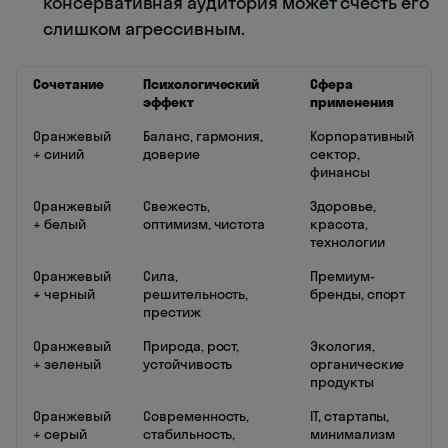
консервативная аудитория может счесть его
слишком агрессивным.
Сочетание
Психологический
Сфера
эффект
применения
Оранжевый
Баланс, гармония,
Корпоративный
+ синий
доверие
сектор,
финансы
Оранжевый
Свежесть,
Здоровье,
+ белый
оптимизм, чистота
красота,
технологии
Оранжевый
Сила,
Премиум-
+ черный
решительность,
бренды, спорт
престиж
Оранжевый
Природа, рост,
Экология,
+ зеленый
устойчивость
органические
продукты
Оранжевый
Современность,
IT, стартапы,
+ серый
стабильность,
минимализм