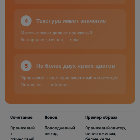
4
Текстура имеет значение
Матовые ткани делают оранжевый
благороднее, глянец — ярче.
5
Не более двух ярких цветов
Оранжевый + еще один акцентный = максимум.
Остальное — нейтраль.
Сочетание
Повод
Пример образа
Оранжевый
Повседневный
Оранжевый свитер,
+
выход
синие джинсы,
джинсовый
белые кеды