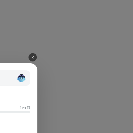
✕
1 из 19