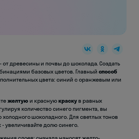
 от древесины и почвы до шоколада. Создать
бинациями базовых цветов. Главный
способ
полнительных цвета: синий с оранжевым или
ите
желтую
и красную
краску
в равных
гулируя количество синего пигмента, вы
до холодного шоколадного. Для светлых тонов
 - увеличивайте долю синего.
ения слоев: сначала наносят желто-