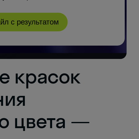
е красок
ния
о цвета —