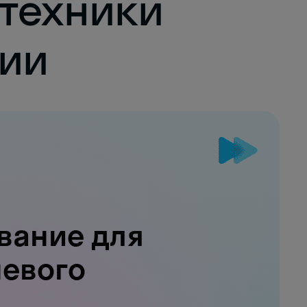
техники
ции