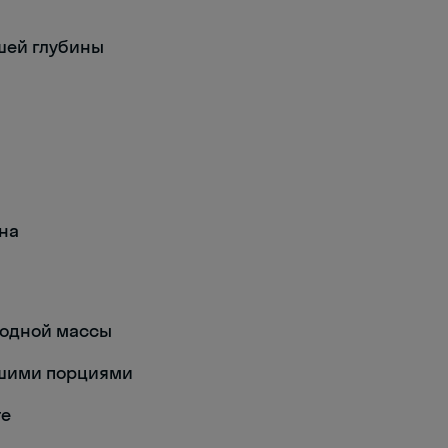
шей глубины
она
родной массы
ьшими порциями
те