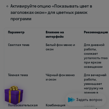
Активируйте опцию «Показывать цвет в
заголовках окон» для цветных рамок
программ
Параметр
Влияние на
Рекомендация
интерфейс
Светлая тема
Белый фон меню и
Для дневной
окон
работы,
снижает
усталость глаз
при ярком
освещении
Тёмная тема
Чёрный фон меню
Для вечерней
и окон
работы,
уменьшает
нагрузку на
зрение в
темноте
Задать вопрос
Пользовательская
Комбинация
Гибкая