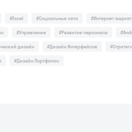
#Excel
#Социальные сети
#Интернет маркет
во
#Управление
#Развитие персонала
#And
ческий дизайн
#Дизайн Интерфейсов
#Стратег
н
#Дизайн Портфолио