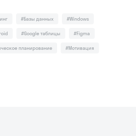
инг
#Базы данных
#Windows
roid
#Google таблицы
#Figma
ическое планирование
#Мотивация