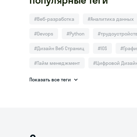
Популярные теги
#Веб-разработка
#Аналитика данных
#Devops
#Python
#трудоустройст
#Дизайн Веб Страниц
#IOS
#Графи
#Тайм менеджмент
#Цифровой Дизай
Показать все теги