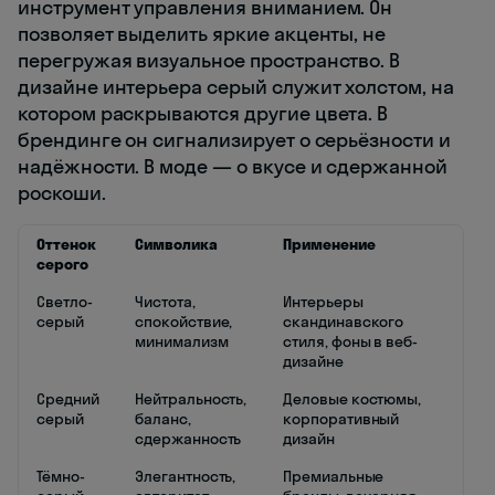
инструмент управления вниманием. Он
позволяет выделить яркие акценты, не
перегружая визуальное пространство. В
дизайне интерьера серый служит холстом, на
котором раскрываются другие цвета. В
брендинге он сигнализирует о серьёзности и
надёжности. В моде — о вкусе и сдержанной
роскоши.
Оттенок
Символика
Применение
серого
Светло-
Чистота,
Интерьеры
серый
спокойствие,
скандинавского
минимализм
стиля, фоны в веб-
дизайне
Средний
Нейтральность,
Деловые костюмы,
серый
баланс,
корпоративный
сдержанность
дизайн
Тёмно-
Элегантность,
Премиальные