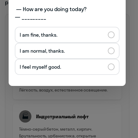
работает по-своему.
 — How are you doing today? 

— _________
🏠
I am fine, thanks.
Серый в интерьерных стилях
I am normal, thanks.
I feel myself good.
❄️
Скандинавский стиль
Светло-серый + белый + натуральное дерево.
Лёгкость, воздух, естественное освещение.
🏭
Индустриальный лофт
Тёмно-серый бетон, металл, кирпич.
Брутальность, урбанистика, открытые