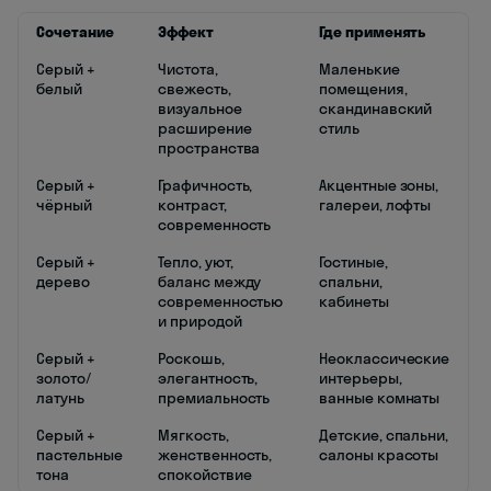
Сочетание
Эффект
Где применять
Серый +
Чистота,
Маленькие
белый
свежесть,
помещения,
визуальное
скандинавский
расширение
стиль
пространства
Серый +
Графичность,
Акцентные зоны,
чёрный
контраст,
галереи, лофты
современность
Серый +
Тепло, уют,
Гостиные,
дерево
баланс между
спальни,
современностью
кабинеты
и природой
Серый +
Роскошь,
Неоклассические
золото/
элегантность,
интерьеры,
латунь
премиальность
ванные комнаты
Серый +
Мягкость,
Детские, спальни,
пастельные
женственность,
салоны красоты
тона
спокойствие