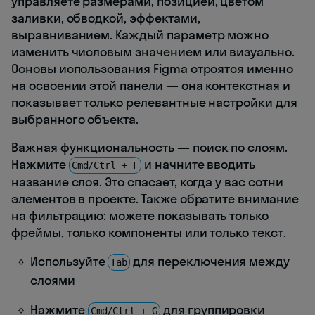
управляете размерами, позицией, цветом
заливки, обводкой, эффектами,
выравниванием. Каждый параметр можно
изменить числовым значением или визуально.
Основы использования Figma строятся именно
на освоении этой панели — она контекстная и
показывает только релевантные настройки для
выбранного объекта.
Важная функциональность — поиск по слоям.
Нажмите
и начните вводить
Cmd/Ctrl + F
название слоя. Это спасает, когда у вас сотни
элементов в проекте. Также обратите внимание
на фильтрацию: можете показывать только
фреймы, только компоненты или только текст.
Используйте
для переключения между
Tab
слоями
Нажмите
для группировки
Cmd/Ctrl + G