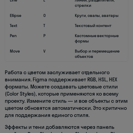
Line
L
Линии, разделители,
стрелки
Ellipse
O
Круги, овалы, аватары
Text
T
Текстовый контент
Pen
P
Кастомные векторные
формы
Move
V
Выбор и перемещение
объектов
Работа с цветом заслуживает отдельного
внимания. Figma поддерживает RGB, HSL, HEX
форматы. Можете создавать цветовые стили
(Color Styles), которые применяются ко всему
проекту. Измените стиль — и все объекты с этим
цветом обновятся автоматически. Это критично
для поддержания единого стиля.
Эффекты и тени добавляются через панель