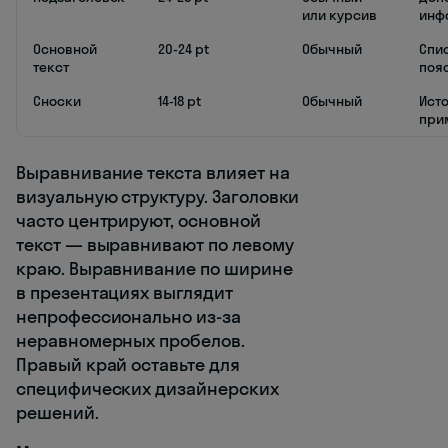
или курсив
инф
Основной
20-24 pt
Обычный
Спис
текст
поя
Сноски
14-18 pt
Обычный
Исто
при
Выравнивание текста влияет на
визуальную структуру. Заголовки
часто центрируют, основной
текст — выравнивают по левому
краю. Выравнивание по ширине
в презентациях выглядит
непрофессионально из-за
неравномерных пробелов.
Правый край оставьте для
специфических дизайнерских
решений.