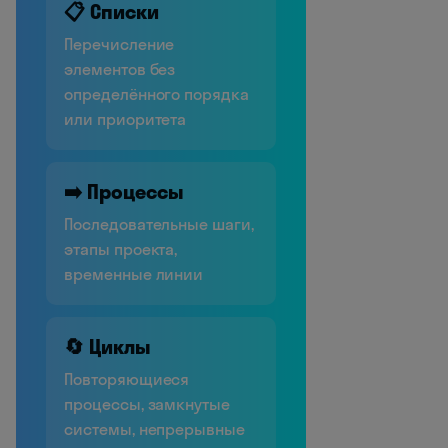
📋 Списки
Перечисление
элементов без
определённого порядка
или приоритета
➡️ Процессы
Последовательные шаги,
этапы проекта,
временные линии
🔄 Циклы
Повторяющиеся
процессы, замкнутые
системы, непрерывные