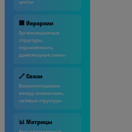
циклы
🏢 Иерархии
Организационные
структуры,
подчинённость,
древовидные схемы
🔗 Связи
Взаимоотношения
между элементами,
сетевые структуры
📊 Матрицы
Четырёхсекторные