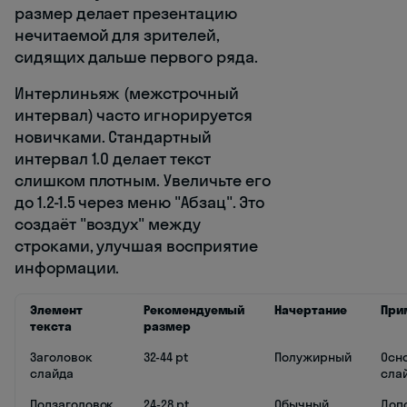
размер делает презентацию
нечитаемой для зрителей,
сидящих дальше первого ряда.
Интерлиньяж (межстрочный
интервал) часто игнорируется
новичками. Стандартный
интервал 1.0 делает текст
слишком плотным. Увеличьте его
до 1.2-1.5 через меню "Абзац". Это
создаёт "воздух" между
строками, улучшая восприятие
информации.
Элемент
Рекомендуемый
Начертание
При
текста
размер
Заголовок
32-44 pt
Полужирный
Осн
слайда
сла
Подзаголовок
24-28 pt
Обычный
Доп