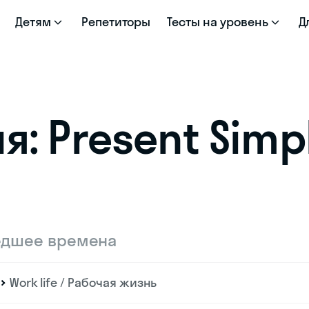
Детям
Репетиторы
Тесты на уровень
Д
: Present Simpl
едшее времена
Work life / Рабочая жизнь