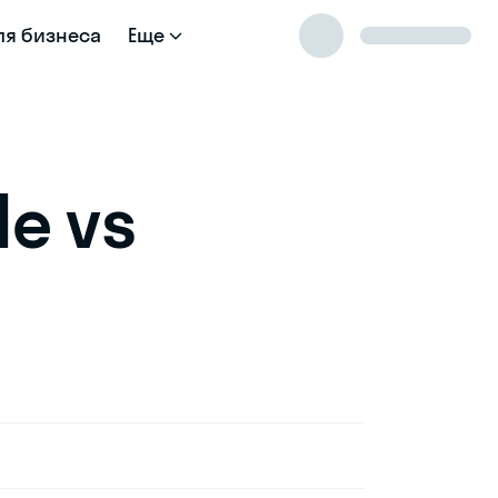
ля бизнеса
Еще
e vs