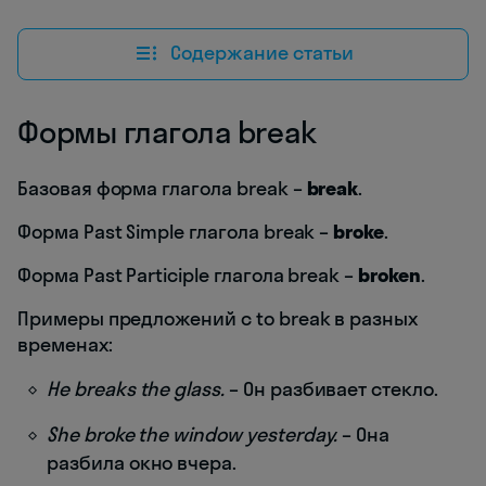
Содержание статьи
Формы глагола break
Базовая форма глагола break –
break
.
Форма Past Simple глагола break –
broke
.
Форма Past Participle глагола break –
broken
.
Примеры предложений с to break в разных
временах:
He breaks the glass.
– Он разбивает стекло.
She broke the window yesterday.
– Она
разбила окно вчера.