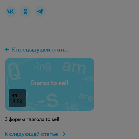
К предыдущей статье
8.2K
3 формы глагола to sell
К следующей статье