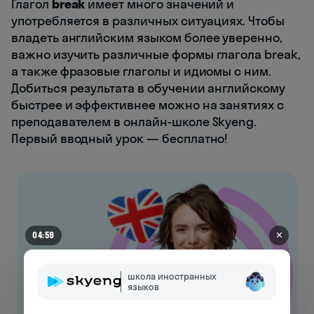
Глагол
break
имеет много значений и
употребляется в различных ситуациях. Чтобы
владеть английским языком более уверенно,
важно изучить различные формы глагола break,
а также фразовые глаголы и идиомы с ним.
Добиться результата в обучении английскому
быстрее и эффективнее можно на занятиях с
преподавателем в онлайн-школе Skyeng.
Первый вводный урок — бесплатно!
✕
04:55
школа иностранных
языков