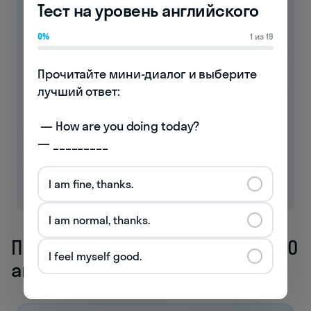
Тест на уровень английского
0%
1 из 19
Занимайтесь английским
Прочитайте мини-диалог и выберите 
лучший ответ:

бесплатно!
Выполняйте интерактивные упражнения
 — How are you doing today? 

и прокачивайте языковые навыки
— _________
Начать учиться
I am fine, thanks.
I am normal, thanks.
Проверьте, знаете ли вы топ-100
I feel myself good.
английских глаголов