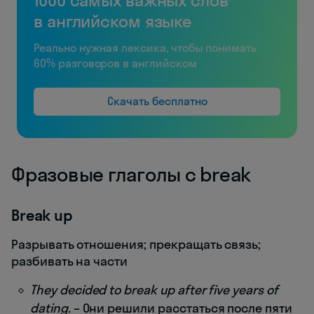
1000 самых важных слов
в английском языке
Реально нужная лексика, чтобы понимать
60% разговоров в английском
Скачать бесплатно
Фразовые глаголы с break
Break up
Разрывать отношения; прекращать связь;
разбивать на части
They decided to break up after five years of
dating.
– Они решили расстаться после пяти