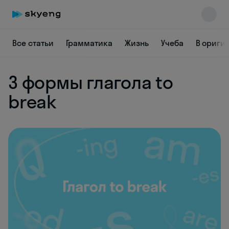
Все статьи
Грамматика
Жизнь
Учеба
В ориги
3 формы глагола to
break
Skyeng Chat
online