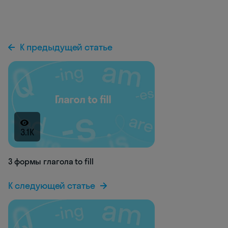
К предыдущей статье
3.1K
3 формы глагола to fill
К следующей статье