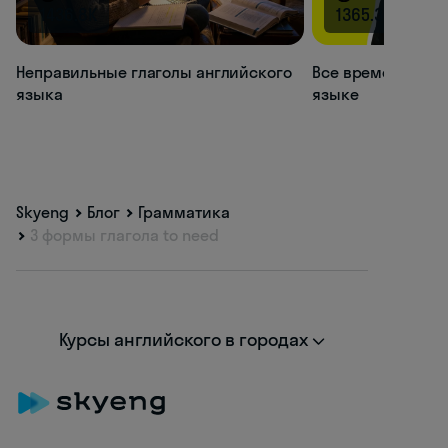
1436.8K
1365.3K
Неправильные глаголы английского
Все времена глаг
языка
языке
Skyeng
Блог
Грамматика
3 формы глагола to need
Курсы английского в городах