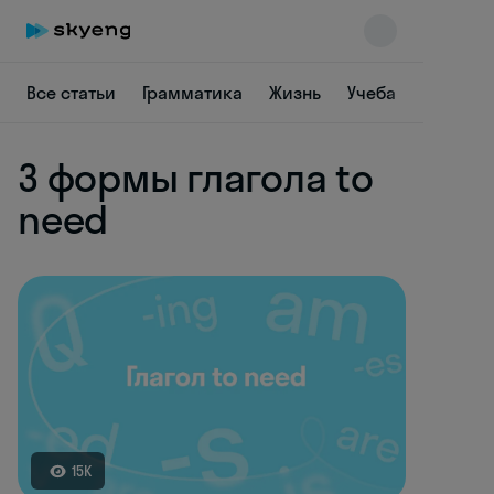
Все статьи
Грамматика
Жизнь
Учеба
В ориги
3 формы глагола to
need
Skyeng Chat
online
15K