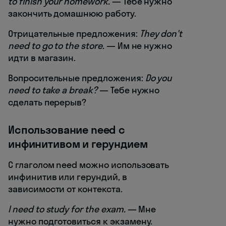
to finish your homework.
— Тебе нужно
закончить домашнюю работу.
Отрицательные предложения:
They don't
need to go to the store.
— Им не нужно
идти в магазин.
Вопросительные предложения:
Do you
need to take a break?
— Тебе нужно
сделать перерыв?
Использование need с
инфинитивом и герундием
С глаголом need можно использовать
инфинитив или герундий, в
зависимости от контекста.
I need to study for the exam.
— Мне
нужно подготовиться к экзамену.