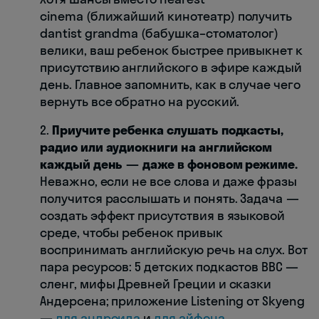
cinema (ближайший кинотеатр) получить
dantist grandma (бабушка–стоматолог)
велики, ваш ребенок быстрее привыкнет к
присутствию английского в эфире каждый
день. Главное запомнить, как в случае чего
вернуть все обратно на русский.
2.
Приучите ребенка слушать подкасты,
радио или аудиокниги на английском
каждый день — даже в фоновом режиме.
Неважно, если не все слова и даже фразы
получится расслышать и понять. Задача —
создать эффект присутствия в языковой
среде, чтобы ребенок привык
воспринимать английскую речь на слух. Вот
пара ресурсов: 5 детских подкастов BBC —
сленг, мифы Древней Греции и сказки
Андерсена; приложение Listening от Skyeng
—
для андроида
и
для айфона
.