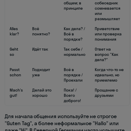
общем; в
собеседник
принципе
сомневается
или
размышляет
Alles
Всё
Как дела? /
Приветствие
klar?
понятно?
Всё в
или проверка
порядке?
понимания
Geht
Идёт так
Так себе /
Ответ на
so
нормально
вопрос "Как
дела?"
Passt
Подходит
Всё в
Когда что-то не
schon
уже
порядке /
идеально, но
Проехали
приемлемо
Mach's
Делай это
Пока! /
Прощание с
gut!
хорошо
Всего
друзьями
доброго!
Для начала общения используйте не строгое
"Guten Tag", а более неформальное "Hallo" или
даже "Hi". В Северной Германии часто услышите