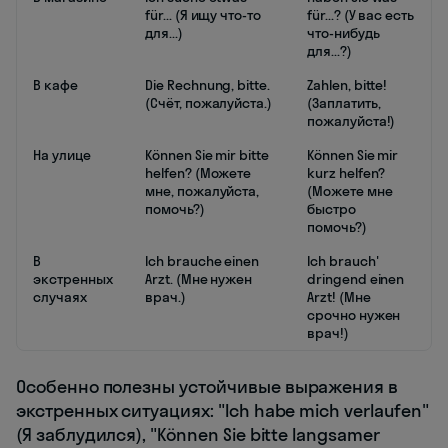
für... (Я ищу что-то
für...? (У вас есть
для...)
что-нибудь
для...?)
В кафе
Die Rechnung, bitte.
Zahlen, bitte!
(Счёт, пожалуйста.)
(Заплатить,
пожалуйста!)
На улице
Können Sie mir bitte
Können Sie mir
helfen? (Можете
kurz helfen?
мне, пожалуйста,
(Можете мне
помочь?)
быстро
помочь?)
В
Ich brauche einen
Ich brauch'
экстренных
Arzt. (Мне нужен
dringend einen
случаях
врач.)
Arzt! (Мне
срочно нужен
врач!)
Особенно полезны устойчивые выражения в
экстренных ситуациях: "Ich habe mich verlaufen"
(Я заблудился), "Können Sie bitte langsamer