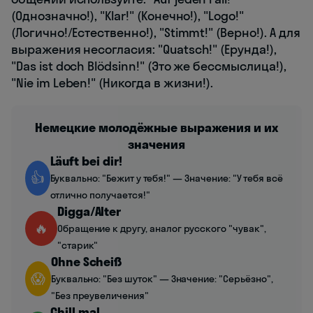
(Однозначно!), "Klar!" (Конечно!), "Logo!"
(Логично!/Естественно!), "Stimmt!" (Верно!). А для
выражения несогласия: "Quatsch!" (Ерунда!),
"Das ist doch Blödsinn!" (Это же бессмыслица!),
"Nie im Leben!" (Никогда в жизни!).
Немецкие молодёжные выражения и их
значения
Läuft bei dir!
👍
Буквально: "Бежит у тебя!" — Значение: "У тебя всё
отлично получается!"
Digga/Alter
🔥
Обращение к другу, аналог русского "чувак",
"старик"
Ohne Scheiß
😱
Буквально: "Без шуток" — Значение: "Серьёзно",
"Без преувеличения"
Chill mal