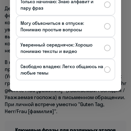
Только начинаю: Знаю алфавит и
пару фраз
Деловой немецкий отличается не только
формальностью, но и особыми оборотами,
которые демонстрируют профессионализм и
Могу объясниться в отпуске:
уважение к собеседнику. Знание этих
Понимаю простые вопросы
выражений критически важно для успешной
коммуникации в бизнес-среде
Уверенный середнячок: Хорошо
немецкоговорящих стран.
понимаю тексты и видео
В начале деловой встречи используйте
Свободно владею: Легко общаюсь на
приветствие "Sehr geehrte Damen und Herren"
любые темы
(Уважаемые дамы и господа) для обращения к
группе или "Sehr geehrter Herr [фамилия]" / "Sehr
geehrte Frau [фамилия]" (Уважаемый господин /
Уважаемая госпожа) в письменном обращении.
При личной встрече уместно "Guten Tag,
Herr/Frau [фамилия]".
Ключевые фразы для различных этапов