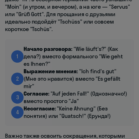
"Moin" (и утром, и вечером), а на юге — "Servus"
или "Grüß Gott". Для прощания с друзьями
идеально подойдёт "Tschüss" или совсем
короткое "Tschüs".
Начало разговора:
"Wie läuft's?" (Как
1
дела?) вместо формального "Wie geht
es Ihnen?"
Выражение мнения:
"Ich find's gut"
2
(Мне это нравится) вместо "Es gefällt
mir"
Согласие:
"Auf jeden Fall!" (Однозначно!)
3
вместо простого "Ja"
Несогласие:
"Keine Ahnung" (Без
4
понятия) или "Quatsch!" (Ерунда!)
Важно также освоить сокращения, которыми