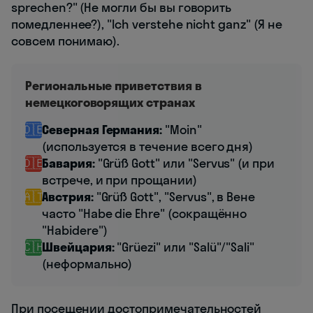
sprechen?" (Не могли бы вы говорить
помедленнее?), "Ich verstehe nicht ganz" (Я не
совсем понимаю).
Региональные приветствия в
немецкоговорящих странах
🇩🇪
Северная Германия:
"Moin"
(используется в течение всего дня)
🇩🇪
Бавария:
"Grüß Gott" или "Servus" (и при
встрече, и при прощании)
🇦🇹
Австрия:
"Grüß Gott", "Servus", в Вене
часто "Habe die Ehre" (сокращённо
"Habidere")
🇨🇭
Швейцария:
"Grüezi" или "Salü"/"Sali"
(неформально)
При посещении достопримечательностей