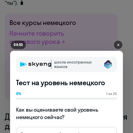
"ты"). 🧳
Все курсы немецкого
Начните говорить
с первого урока →
✕
04:53
школа иностранных
языков
Тест на уровень немецкого
0%
1 из 20
Как вы оцениваете свой уровень 
Деловой немецкий: выражения
немецкого сейчас?
для рабочих встреч