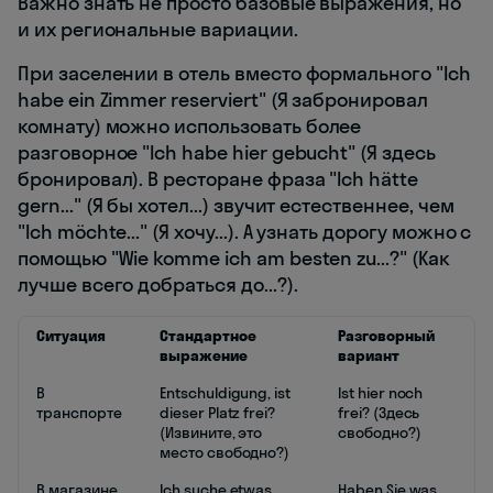
Важно знать не просто базовые выражения, но
и их региональные вариации.
При заселении в отель вместо формального "Ich
habe ein Zimmer reserviert" (Я забронировал
комнату) можно использовать более
разговорное "Ich habe hier gebucht" (Я здесь
бронировал). В ресторане фраза "Ich hätte
gern..." (Я бы хотел...) звучит естественнее, чем
"Ich möchte..." (Я хочу...). А узнать дорогу можно с
помощью "Wie komme ich am besten zu...?" (Как
лучше всего добраться до...?).
Ситуация
Стандартное
Разговорный
выражение
вариант
В
Entschuldigung, ist
Ist hier noch
транспорте
dieser Platz frei?
frei? (Здесь
(Извините, это
свободно?)
место свободно?)
В магазине
Ich suche etwas
Haben Sie was