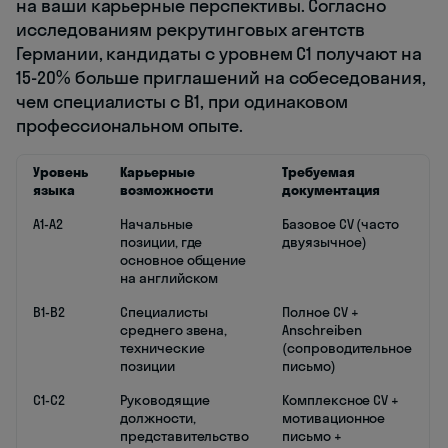
на ваши карьерные перспективы. Согласно
исследованиям рекрутинговых агентств
Германии, кандидаты с уровнем C1 получают на
15-20% больше приглашений на собеседования,
чем специалисты с B1, при одинаковом
профессиональном опыте.
Уровень
Карьерные
Требуемая
языка
возможности
документация
A1-A2
Начальные
Базовое CV (часто
позиции, где
двуязычное)
основное общение
на английском
B1-B2
Специалисты
Полное CV +
среднего звена,
Anschreiben
технические
(сопроводительное
позиции
письмо)
C1-C2
Руководящие
Комплексное CV +
должности,
мотивационное
представительство
письмо +