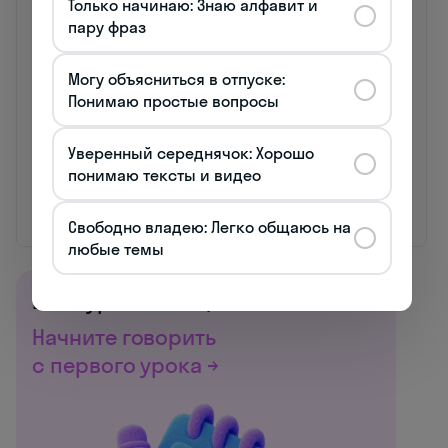
Только начинаю: Знаю алфавит и
Ich habe an
Realisierte drei internationale
пару фраз
verschiedenen
Projekte mit einem Budget von
Projekten
500.000 €. (Реализовал три
teilgenommen. (Я
международных проекта с
Могу объясниться в отпуске:
участвовал в
бюджетом 500 000 €)
Понимаю простые вопросы
различных
проектах)
Уверенный середнячок: Хорошо
Ich arbeitete mit
Betreute Key-Account-Kunden
понимаю тексты и видео
Kunden. (Я работал с
aus dem Automobilsektor.
клиентами)
(Курировал ключевых
клиентов из автомобильного
Свободно владею: Легко общаюсь на
сектора)
любые темы
Все курсы немецкого
Начните говорить
с первого урока →