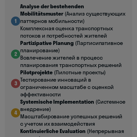
Analyse der bestehenden
Mobilitätsmuster
(Анализ существующих
1
паттернов мобильности)
Комплексная оценка транспортных
потоков и потребностей жителей
Partizipative Planung
(Партисипативное
планирование)
2
Вовлечение жителей в процесс
планирования транспортных решений
Pilotprojekte
(Пилотные проекты)
Тестирование инноваций в
3
ограниченном масштабе с оценкой
эффективности
Systemische Implementation
(Системное
внедрение)
4
Масштабирование успешных решений
с учетом их взаимодействия
Kontinuierliche Evaluation
(Непрерывная