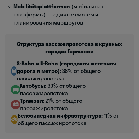
Mobilitätsplattformen
(мобильные
платформы) — единые системы
планирования маршрутов
Структура пассажиропотока в крупных
городах Германии
S-Bahn и U-Bahn (городская железная
🚆
дорога и метро):
38% от общего
пассажиропотока
Автобусы:
30% от общего
🚌
пассажиропотока
Трамваи:
21% от общего
🚋
пассажиропотока
Велосипедная инфраструктура:
11% от
🚲
общего пассажиропотока