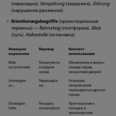
(пересадка),
Verspätung
(задержка),
Störung
(нарушение движения)
Orientierungsbegriffe
(ориентационные
термины) —
Bahnsteig
(платформа),
Gleis
(путь),
Haltestelle
(остановка)
Немецкое
Перевод
Контекст
выражение
использования
Bitte
Пожалуйста,
Объявление в метро/
zurücktreten
отойдите
поезде перед
назад
закрытием дверей
Umsteigen
Пересадка
Указание
zu...
на...
направления
пересадки на другую
линию
Einsteigen
Посадка,
Приглашение к
bitte
пожалуйста
посадке в
транспортное