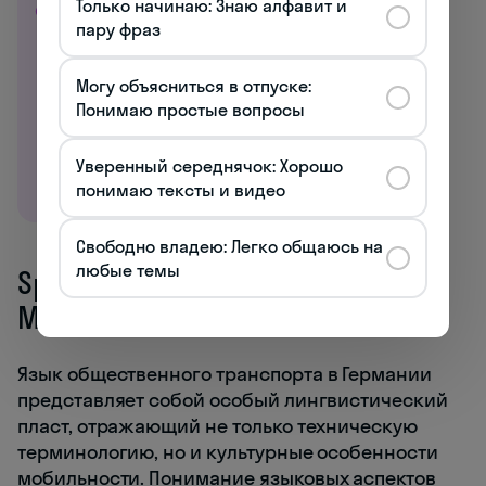
с первого урока →
Только начинаю: Знаю алфавит и
пару фраз
Могу объясниться в отпуске:
Понимаю простые вопросы
Уверенный середнячок: Хорошо
понимаю тексты и видео
Свободно владею: Легко общаюсь на
любые темы
Sprachliche Aspekte der
Mobilität im deutschen ÖPNV
Язык общественного транспорта в Германии
представляет собой особый лингвистический
пласт, отражающий не только техническую
терминологию, но и культурные особенности
мобильности. Понимание языковых аспектов