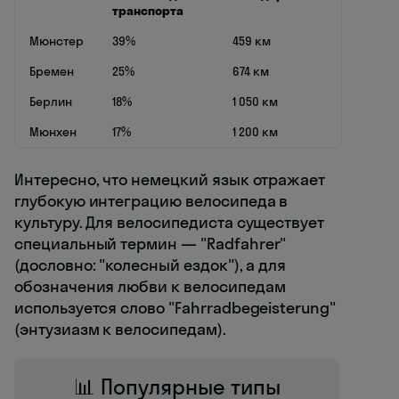
транспорта
Мюнстер
39%
459 км
Бремен
25%
674 км
Берлин
18%
1 050 км
Мюнхен
17%
1 200 км
Интересно, что немецкий язык отражает
глубокую интеграцию велосипеда в
культуру. Для велосипедиста существует
специальный термин — "Radfahrer"
(дословно: "колесный ездок"), а для
обозначения любви к велосипедам
используется слово "Fahrradbegeisterung"
(энтузиазм к велосипедам).
📊 Популярные типы