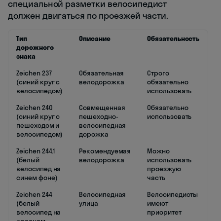
специальной разметки велосипедист
должен двигаться по проезжей части.
Тип
Описание
Обязательность
дорожного
знака
Zeichen 237
Обязательная
Строго
(синий круг с
велодорожка
обязательно
велосипедом)
использовать
Zeichen 240
Совмещенная
Обязательно
(синий круг с
пешеходно-
использовать
пешеходом и
велосипедная
велосипедом)
дорожка
Zeichen 244.1
Рекомендуемая
Можно
(белый
велодорожка
использовать
велосипед на
проезжую
синем фоне)
часть
Zeichen 244
Велосипедная
Велосипедисты
(белый
улица
имеют
велосипед на
приоритет