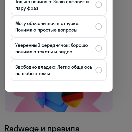
планирования инфраструктуры и оценки
Только начинаю: Знаю алфавит и
пару фраз
эффективности инвестиций в
велосипедное движение.
Могу объясниться в отпуске:
Понимаю простые вопросы
Все курсы немецкого
Начните говорить
Уверенный середнячок: Хорошо
понимаю тексты и видео
с первого урока →
Свободно владею: Легко общаюсь
на любые темы
Radwege и правила