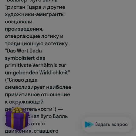
Тристан Тцара и другие
художники-эмигранты
создавали
произведения,
отвергающие логику и
традиционную эстетику.
"Das Wort Dada
symbolisiert das
primitivste Verhältnis zur
umgebenden Wirklichkeit"
("Слово дада
символизирует наиболее
примитивное отношение
к окружающей
действительности") —
так объяснял Хуго Балль
сущность этого
Задать вопрос
движения, ставшего