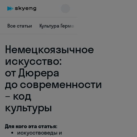
Все статьи
Культура Германии
Немецкая граммат
Немецкоязычное
искусство:
от Дюрера
до современности
Skyeng Chat
online
– код
культуры
Для кого эта статья:
искусствоведы и