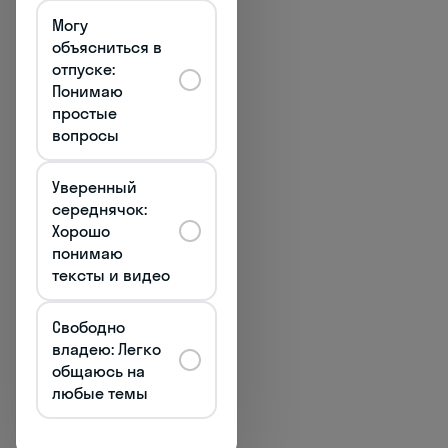
прошлому, природе и
Могу
эмоциональной
объясниться в
насыщенности нашел
отпуске:
Понимаю
яркое выражение в
простые
творчестве Каспара
вопросы
Давида Фридриха. Его
картины "Wanderer über
Уверенный
dem Nebelmeer"
середнячок:
("Странник над морем
Хорошо
тумана") и "Mönch am
понимаю
Meer" ("Монах у моря")
тексты и видео
стали манифестами
романтического
Свободно
мироощущения, где
владею: Легко
человек
общаюсь на
противопоставлен
любые темы
величественной и
таинственной природе.