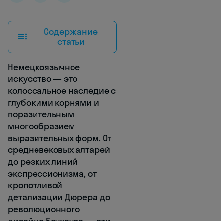
Содержание
статьи
Немецкоязычное
искусство — это
колоссальное наследие с
глубокими корнями и
поразительным
многообразием
выразительных форм. От
средневековых алтарей
до резких линий
экспрессионизма, от
кропотливой
детализации Дюрера до
революционного
дизайна Баухауса — эти