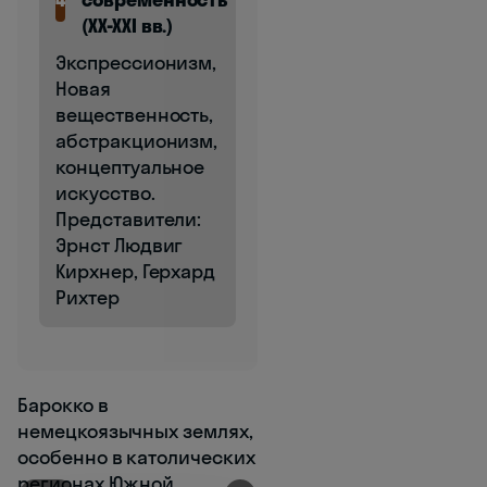
(XX-XXI вв.)
Экспрессионизм,
Новая
вещественность,
абстракционизм,
концептуальное
искусство.
Представители:
Эрнст Людвиг
Кирхнер, Герхард
Рихтер
Барокко в
немецкоязычных землях,
особенно в католических
регионах Южной