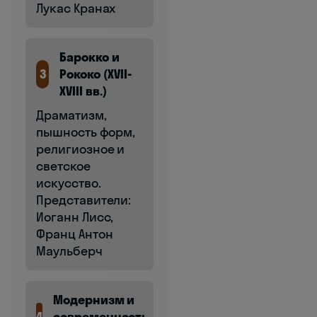
Лукас Кранах
Барокко и
3
Рококо (XVII-
XVIII вв.)
Драматизм,
пышность форм,
религиозное и
светское
искусство.
Представители:
Иоганн Лисс,
Франц Антон
Маульберч
Модернизм и
4
современность