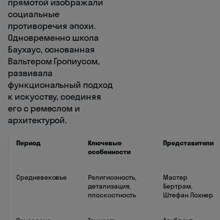
прямотой изображали
социальные
противоречия эпохи.
Одновременно школа
Баухаус, основанная
Вальтером Гропиусом,
развивала
функциональный подход
к искусству, соединяя
его с ремеслом и
архитектурой.
Период
Ключевые
Представители
особенности
Средневековье
Религиозность,
Мастер
детализация,
Бертрам,
плоскостность
Штефан Лохнер