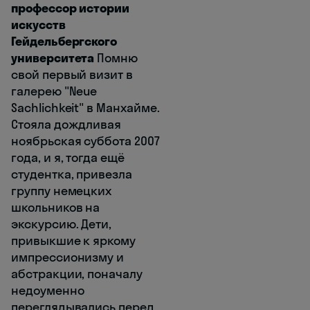
профессор истории
искусств
Гейдельбергского
университета
Помню
свой первый визит в
галерею "Neue
Sachlichkeit" в Манхайме.
Стояла дождливая
ноябрьская суббота 2007
года, и я, тогда ещё
студентка, привезла
группу немецких
школьников на
экскурсию. Дети,
привыкшие к яркому
импрессионизму и
абстракции, поначалу
недоуменно
переглядывались перед