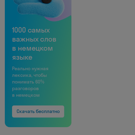
1000 самых
важных слов
в немецком
языке
Реально нужная
лексика, чтобы
понимать 60%
разговоров
в немецком
Скачать бесплатно