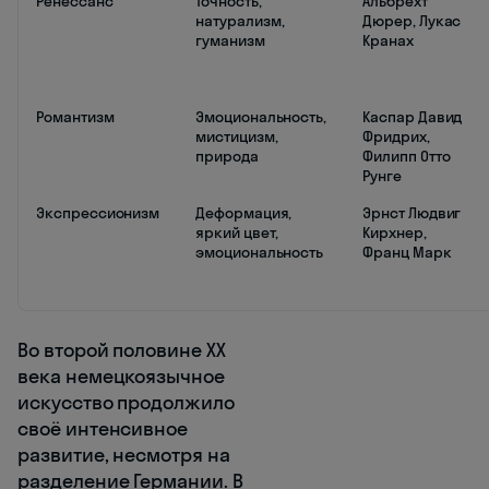
Ренессанс
Точность,
Альбрехт
натурализм,
Дюрер, Лукас
гуманизм
Кранах
Романтизм
Эмоциональность,
Каспар Давид
мистицизм,
Фридрих,
природа
Филипп Отто
Рунге
Экспрессионизм
Деформация,
Эрнст Людвиг
яркий цвет,
Кирхнер,
эмоциональность
Франц Марк
Во второй половине XX
века немецкоязычное
искусство продолжило
своё интенсивное
развитие, несмотря на
разделение Германии. В