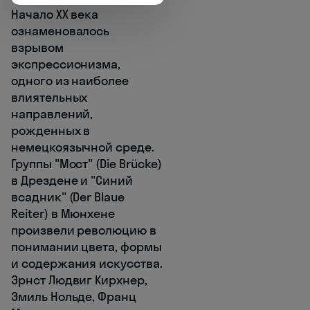
Начало XX века
ознаменовалось
взрывом
экспрессионизма,
одного из наиболее
влиятельных
направлений,
рожденных в
немецкоязычной среде.
Группы "Мост" (Die Brücke)
в Дрездене и "Синий
всадник" (Der Blaue
Reiter) в Мюнхене
произвели революцию в
понимании цвета, формы
и содержания искусства.
Эрнст Людвиг Кирхнер,
Эмиль Нольде, Франц