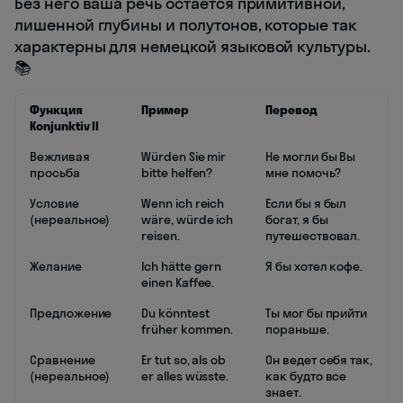
Без него ваша речь остается примитивной,
лишенной глубины и полутонов, которые так
характерны для немецкой языковой культуры.
📚
Функция
Пример
Перевод
Konjunktiv II
Вежливая
Würden Sie mir
Не могли бы Вы
просьба
bitte helfen?
мне помочь?
Условие
Wenn ich reich
Если бы я был
(нереальное)
wäre, würde ich
богат, я бы
reisen.
путешествовал.
Желание
Ich hätte gern
Я бы хотел кофе.
einen Kaffee.
Предложение
Du könntest
Ты мог бы прийти
früher kommen.
пораньше.
Сравнение
Er tut so, als ob
Он ведет себя так,
(нереальное)
er alles wüsste.
как будто все
знает.