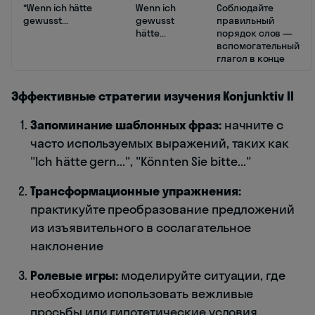
*Wenn ich hätte
Wenn ich
Соблюдайте
gewusst...
gewusst
правильный
hätte...
порядок слов —
вспомогательный
глагол в конце
Эффективные стратегии изучения Konjunktiv II
Запоминание шаблонных фраз:
начните с
часто используемых выражений, таких как
"Ich hätte gern...", "Könnten Sie bitte..."
Трансформационные упражнения:
практикуйте преобразование предложений
из изъявительного в сослагательное
наклонение
Ролевые игры:
моделируйте ситуации, где
необходимо использовать вежливые
просьбы или гипотетические условия