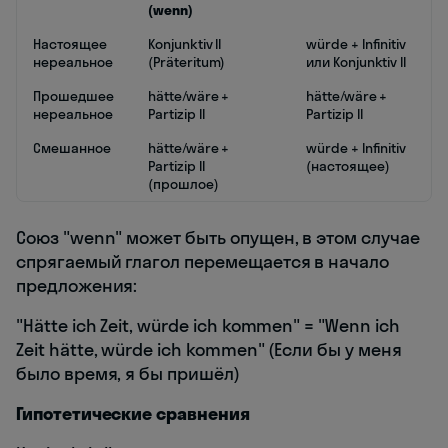
(wenn)
Настоящее
Konjunktiv II
würde + Infinitiv
нереальное
(Präteritum)
или Konjunktiv II
Прошедшее
hätte/wäre +
hätte/wäre +
нереальное
Partizip II
Partizip II
Смешанное
hätte/wäre +
würde + Infinitiv
Partizip II
(настоящее)
(прошлое)
Союз "wenn" может быть опущен, в этом случае
спрягаемый глагол перемещается в начало
предложения:
"Hätte ich Zeit, würde ich kommen" = "Wenn ich
Zeit hätte, würde ich kommen" (Если бы у меня
было время, я бы пришёл)
Гипотетические сравнения