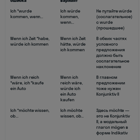
ошибка
вариант
Ich *wurde
Ich würde
Не путайте würde
kommen, wenn...
kommen,
(сослагательное)
wenn...
с wurde
(прошедшее)
Wenn ich Zeit *habe,
Wenn ich Zeit
В обеих частях
würde ich kommen
hätte, würde
условного
ich kommen
предложения
должно быть
сослагательное
наклонение
Wenn ich reich
Wenn ich
В главном
*wäre, ich *kaufe
reich wäre,
предложении
ein Auto
würde ich
тоже нужен
ein Auto
Konjunktiv II
kaufen
Ich *möchte wissen,
Ich möchte
Здесь möchte —
ob...
wissen, ob...
это не Konjunktiv
II, а модальный
глагол mögen в
форме Indikativ