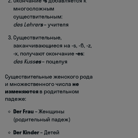
Окончание
-s
добавляется к
многосложным
существительным:
des Lehrer
s
– учителя
Существительные,
заканчивающиеся на -s, -ß, -z,
-x, получают окончание
-es
:
des Kuss
es
– поцелуя
Существительные женского рода
и множественного числа
не
изменяются
в родительном
падеже:
Der Frau
– Женщины
(родительный падеж)
Der Kinder
– Детей