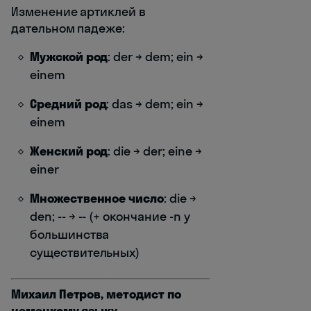
Изменение артиклей в
дательном падеже:
Мужской род
: der → dem; ein →
einem
Средний род
: das → dem; ein →
einem
Женский род
: die → der; eine →
einer
Множественное число
: die →
den; -- → -- (+ окончание -n у
большинства
существительных)
Михаил Петров, методист по
немецкому языку