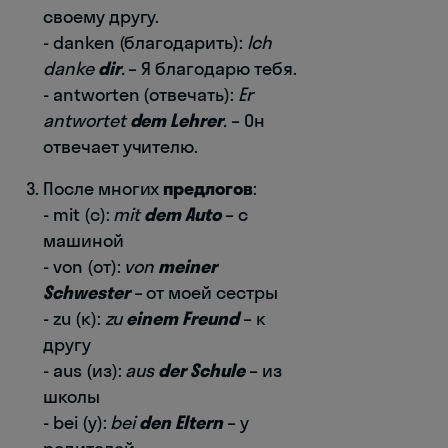
своему другу.
- danken (благодарить):
Ich
danke
dir
.
– Я благодарю тебя.
- antworten (отвечать):
Er
antwortet
dem Lehrer
.
– Он
отвечает учителю.
После многих
предлогов
:
- mit (с):
mit
dem Auto
– с
машиной
- von (от):
von
meiner
Schwester
– от моей сестры
- zu (к):
zu
einem Freund
– к
другу
- aus (из):
aus
der Schule
– из
школы
- bei (у):
bei
den Eltern
– у