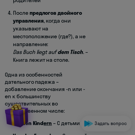
родителей
После
предлогов двойного
управления
, когда они
указывают на
местоположение (где?), а не
направление:
Das Buch liegt auf
dem Tisch
.
–
Книга лежит на столе.
Одна из особенностей
дательного падежа –
добавление окончания -n или -
en к большинству
существительных во
множественном числе:
Mit den Kind
ern
– С детьми
Задать вопрос