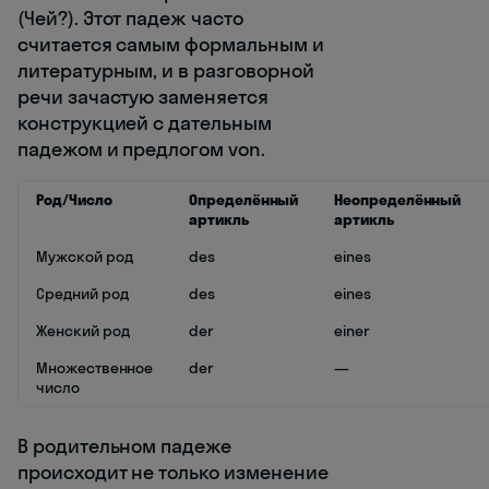
(Чей?). Этот падеж часто
считается самым формальным и
литературным, и в разговорной
речи зачастую заменяется
конструкцией с дательным
падежом и предлогом von.
Род/Число
Определённый
Неопределённый
артикль
артикль
Мужской род
des
eines
Средний род
des
eines
Женский род
der
einer
Множественное
der
—
число
В родительном падеже
происходит не только изменение