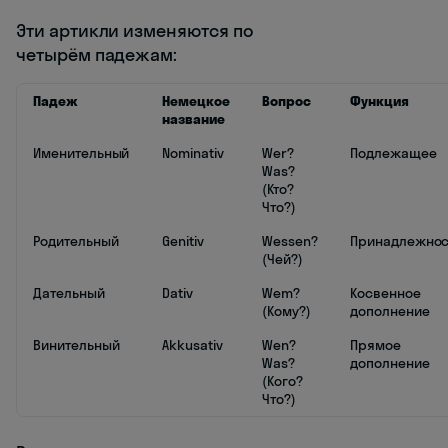
Эти артикли изменяются по
четырём падежам:
Падеж
Немецкое
Вопрос
Функция
название
Именительный
Nominativ
Wer?
Подлежащее
Was?
(Кто?
Что?)
Родительный
Genitiv
Wessen?
Принадлежнос
(Чей?)
Дательный
Dativ
Wem?
Косвенное
(Кому?)
дополнение
Винительный
Akkusativ
Wen?
Прямое
Was?
дополнение
(Кого?
Что?)