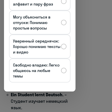
станет хорошим врачом.
алфавит и пару фраз
При обращении:
Могу объясниться в
Liebe Freunde!
– Дорогие
отпуске: Понимаю
друзья!
простые вопросы
Особое внимание следует
Уверенный середнячок:
обратить на неопределенный
Хорошо понимаю тексты
артикль во множественном
и видео
числе – его просто не
существует! В тех случаях, когда
Свободно владею: Легко
в единственном числе мы бы
общаюсь на любые
использовали ein/eine, во
темы
множественном артикль
опускается:
Ein Student lernt Deutsch.
–
Студент изучает немецкий
язык.