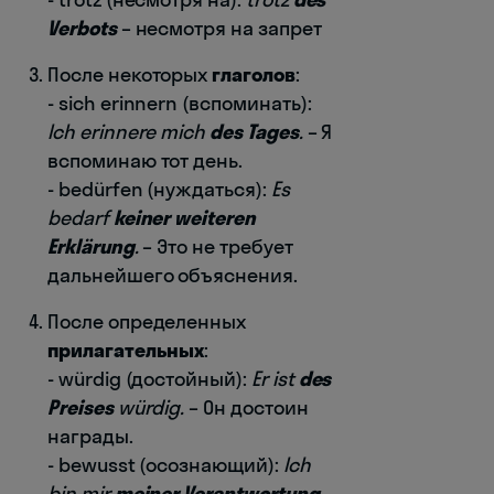
Verbots
– несмотря на запрет
После некоторых
глаголов
:
- sich erinnern (вспоминать):
Ich erinnere mich
des Tages
.
– Я
вспоминаю тот день.
- bedürfen (нуждаться):
Es
bedarf
keiner weiteren
Erklärung
.
– Это не требует
дальнейшего объяснения.
После определенных
прилагательных
:
- würdig (достойный):
Er ist
des
Preises
würdig.
– Он достоин
награды.
- bewusst (осознающий):
Ich
bin mir
meiner Verantwortung