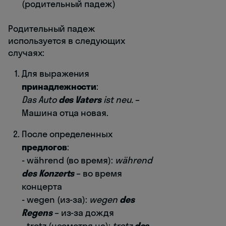
(родительный падеж)
Родительный падеж
используется в следующих
случаях:
Для выражения
принадлежности
:
Das Auto
des Vaters
ist neu.
–
Машина отца новая.
После определенных
предлогов
:
- während (во время):
während
des Konzerts
– во время
концерта
- wegen (из-за):
wegen
des
Regens
– из-за дождя
- trotz (несмотря на):
trotz
des