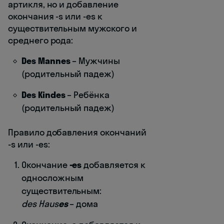
артикля, но и добавление
окончания -s или -es к
существительным мужского и
среднего рода:
Des Mannes
– Мужчины
(родительный падеж)
Des Kindes
– Ребёнка
(родительный падеж)
Правило добавления окончаний
-s или -es:
Окончание
-es
добавляется к
односложным
существительным:
des Haus
es
– дома