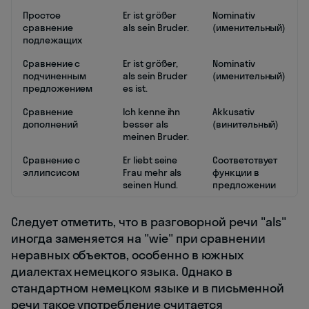
Простое
Er ist größer
Nominativ
сравнение
als sein Bruder.
(именительный)
подлежащих
Сравнение с
Er ist größer,
Nominativ
подчиненным
als sein Bruder
(именительный)
предложением
es ist.
Сравнение
Ich kenne ihn
Akkusativ
дополнений
besser als
(винительный)
meinen Bruder.
Сравнение с
Er liebt seine
Соответствует
эллипсисом
Frau mehr als
функции в
seinen Hund.
предложении
Следует отметить, что в разговорной речи "als"
иногда заменяется на "wie" при сравнении
неравных объектов, особенно в южных
диалектах немецкого языка. Однако в
стандартном немецком языке и в письменной
речи такое употребление считается