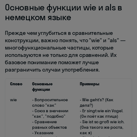
Основные функции wie и als в
немецком языке
Прежде чем углубиться в сравнительные
конструкции, важно понять, что "wie" и "als" —
многофункциональные частицы, которые
используются не только для сравнений. Их
базовое понимание поможет лучше
разграничить случаи употребления.
Слово
Основные
Примеры
функции
wie
- Вопросительное
- Wie geht's? (Как
слово "как"
дела?)
- Союз в значении
- Er singt wie ein Vogel.
"как", "подобно"
(Он поёт как птица)
- Сравнение
- Sie ist so groß wie ich.
равных объектов
(Она такого же роста,
- Указание
как я)