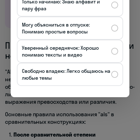
Только начинаю: Знаю алфавит и
пару фраз
Могу объясниться в отпуске:
Понимаю простые вопросы
Правила использования als при
Уверенный середнячок: Хорошо
неравных сравнениях
понимаю тексты и видео
Свободно владею: Легко общаюсь на
"Als" в немецком языке становится
любые темы
незаменимым, когда речь идёт о сравнении
объектов, обладающих разной степенью какого-
либо качества. Это ключевое слово для
выражения превосходства или различия.
Основные правила использования "als" в
сравнительных конструкциях:
После сравнительной степени