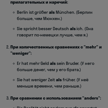
прилагательных и наречий:
Berlin ist größer
als
München. (Берлин
больше, чем Мюнхен.)
Sie spricht besser Deutsch
als
ich. (Она
говорит по-немецки лучше, чем я.)
При количественных сравнениях с "mehr" и
"weniger":
Er hat mehr Geld
als
sein Bruder. (У него
больше денег, чем у его брата.)
Sie hat weniger Zeit
als
früher. (У неё
меньше времени, чем раньше.)
При сравнении с использованием "anders":