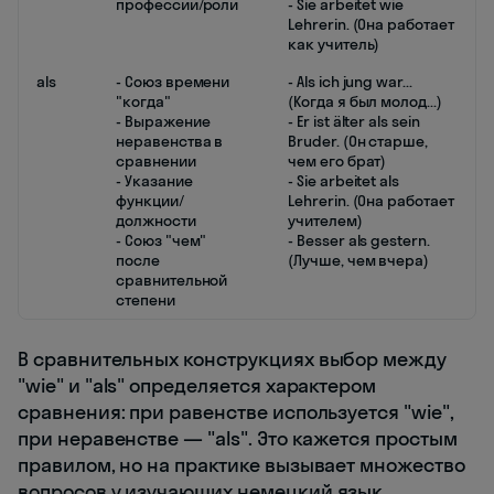
профессии/роли
- Sie arbeitet wie
Lehrerin. (Она работает
как учитель)
als
- Союз времени
- Als ich jung war...
"когда"
(Когда я был молод...)
- Выражение
- Er ist älter als sein
неравенства в
Bruder. (Он старше,
сравнении
чем его брат)
- Указание
- Sie arbeitet als
функции/
Lehrerin. (Она работает
должности
учителем)
- Союз "чем"
- Besser als gestern.
после
(Лучше, чем вчера)
сравнительной
степени
В сравнительных конструкциях выбор между
"wie" и "als" определяется характером
сравнения: при равенстве используется "wie",
при неравенстве — "als". Это кажется простым
правилом, но на практике вызывает множество
вопросов у изучающих немецкий язык.