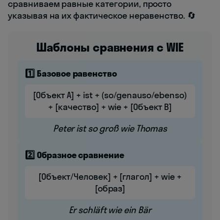
сравниваем равные категории, просто
указывая на их фактическое неравенство. 🔄
Шаблоны сравнения с WIE
1️⃣ Базовое равенство
[Объект A] + ist + (so/genauso/ebenso)
+ [качество] + wie + [Объект B]
Peter ist so groß wie Thomas
2️⃣ Образное сравнение
[Объект/Человек] + [глагол] + wie +
[образ]
Er schläft wie ein Bär