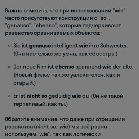
Важно отметить, что при использовании "wie"
часто присутствуют конструкции с "so",
"genauso", "ebenso", которые подчеркивают
равенство сравниваемых объектов:
Sie ist
genauso
intelligent
wie
ihre Schwester.
(Она настолько же умна, как её сестра.)
Der neue Film ist
ebenso
spannend
wie
der alte.
(Новый фильм так же увлекателен, как и
старый.)
Er ist
nicht so
geduldig
wie
du. (Он не такой
терпеливый, как ты.)
Обратите внимание, что даже при отрицании
равенства (nicht so...wie) мы всё равно
используем "wie", так как логически