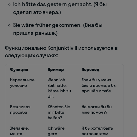
Ich hätte das gestern gemacht. (Я бы
сделал это вчера.)
Sie wäre früher gekommen. (Она бы
пришла раньше.)
Функционально Konjunktiv II используется в
следующих случаях:
Функция
Пример
Перевод
Нереальное
Wenn ich
Если бы у меня
условие
Zeit hätte,
было время, я бы
käme ich zu
пришёл к тебе.
dir.
Вежливая
Könnten Sie
Не могли бы Вы
просьба
mir bitte
мне помочь?
helfen?
Желание,
Ich wäre
Я бы хотел быть
мечта
gern
астронавтом.