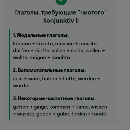
Глаголы, требующие "чистого"
Konjunktiv II
1. Модальные глаголы:
können → könnte, müssen → müsste,
dürfen → dürfte, sollen → sollte, wollen →
wollte, mögen → möchte
2. Вспомогательные глаголы:
sein → wäre, haben → hätte, werden →
würde
3. Некоторые частотные глаголы:
gehen → ginge, kommen → käme, wissen
→ wüsste, geben → gäbe, finden → fände