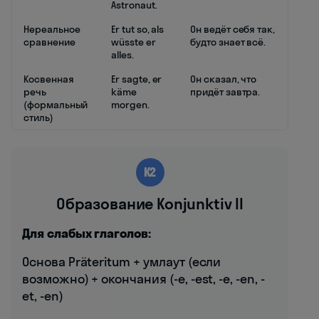
Astronaut.
Нереальное
Er tut so, als
Он ведёт себя так,
сравнение
wüsste er
будто знает всё.
alles.
Косвенная
Er sagte, er
Он сказал, что
речь
käme
придёт завтра.
(формальный
morgen.
стиль)
K2
Образование Konjunktiv II
Для слабых глаголов:
Основа Präteritum + умлаут (если
возможно) + окончания (-e, -est, -e, -en, -
et, -en)