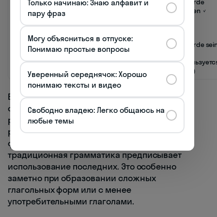
Только начинаю: Знаю алфавит и
kommen
ich kam
ich käme ✓
ich würde
(приходить)
(отличается
kommen ✓
пару фраз
от
Präteritum)
Могу объясниться в отпуске:
sein (быть)
ich war
ich wäre ✓
ich würde sei
Понимаю простые вопросы
(отличается
⚠️
от
(используетс
Präteritum)
редко)
Уверенный середнячок: Хорошо
понимаю тексты и видео
В современном немецком языке würde-
форма приобретает всё большее
Свободно владею: Легко общаюсь на
распространение, особенно в разговорной
любые темы
речи, где она вытесняет синтетические
формы Konjunktiv II даже в тех случаях, где
традиционная грамматика предписывает
использование последних. Это особенно
заметно при образовании сложных
глагольных форм или с менее
употребительными глаголами.