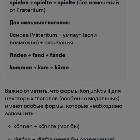
spielen → spielte → spielte
(без изменений
от Präteritum)
Для сильных глаголов:
Основа Präteritum + умлаут (если
возможно) + окончания
finden → fand → fände
kommen → kam → käme
Важно отметить, что формы Konjunktiv II для
некоторых глаголов (особенно модальных)
имеют особые формы, которые необходимо
запомнить:
können → könnte (мог бы)
dürfen → dürfte (имел бы разрешение)