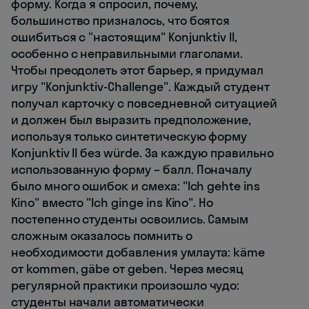
форму. Когда я спросил, почему,
большинство призналось, что боятся
ошибиться с "настоящим" Konjunktiv II,
особенно с неправильными глаголами.
Чтобы преодолеть этот барьер, я придумал
игру "Konjunktiv-Challenge". Каждый студент
получал карточку с повседневной ситуацией
и должен был выразить предположение,
используя только синтетическую форму
Konjunktiv II без würde. За каждую правильно
использованную форму – балл. Поначалу
было много ошибок и смеха: "Ich gehte ins
Kino" вместо "Ich ginge ins Kino". Но
постепенно студенты освоились. Самым
сложным оказалось помнить о
необходимости добавления умлаута: käme
от kommen, gäbe от geben. Через месяц
регулярной практики произошло чудо:
студенты начали автоматически