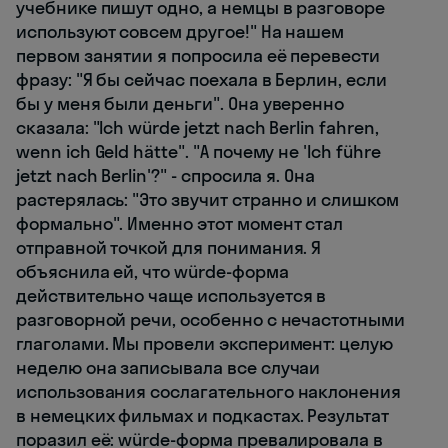
учебнике пишут одно, а немцы в разговоре
используют совсем другое!" На нашем
первом занятии я попросила её перевести
фразу: "Я бы сейчас поехала в Берлин, если
бы у меня были деньги". Она уверенно
сказала: "Ich würde jetzt nach Berlin fahren,
wenn ich Geld hätte". "А почему не 'Ich führe
jetzt nach Berlin'?" - спросила я. Она
растерялась: "Это звучит странно и слишком
формально". Именно этот момент стал
отправной точкой для понимания. Я
объяснила ей, что würde-форма
действительно чаще используется в
разговорной речи, особенно с нечастотными
глаголами. Мы провели эксперимент: целую
неделю она записывала все случаи
использования сослагательного наклонения
в немецких фильмах и подкастах. Результат
поразил её: würde-форма превалировала в