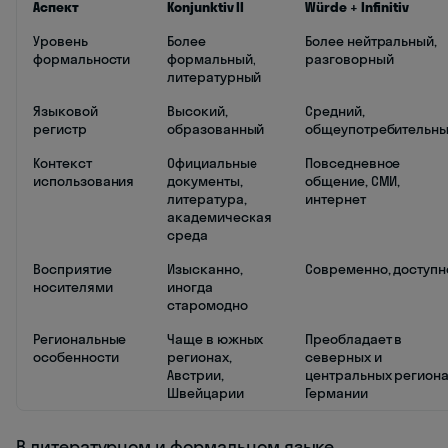
Аспект
Konjunktiv II
Würde + Infinitiv
Уровень
Более
Более нейтральный,
формальности
формальный,
разговорный
литературный
Языковой
Высокий,
Средний,
регистр
образованный
общеупотребительн
Контекст
Официальные
Повседневное
использования
документы,
общение, СМИ,
литература,
интернет
академическая
среда
Восприятие
Изысканно,
Современно, доступн
носителями
иногда
старомодно
Региональные
Чаще в южных
Преобладает в
особенности
регионах,
северных и
Австрии,
центральных регион
Швейцарии
Германии
В литературном и формальном языке