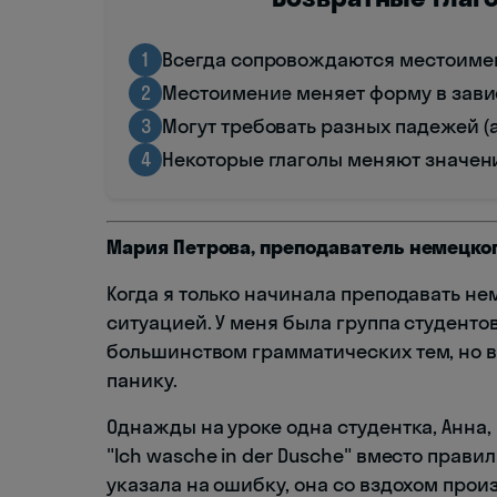
1
Всегда сопровождаются местоимен
2
Местоимение меняет форму в зави
3
Могут требовать разных падежей (
4
Некоторые глаголы меняют значен
Мария Петрова, преподаватель немецког
Когда я только начинала преподавать не
ситуацией. У меня была группа студенто
большинством грамматических тем, но 
панику.
Однажды на уроке одна студентка, Анна, 
"Ich wasche in der Dusche" вместо правиль
указала на ошибку, она со вздохом прои