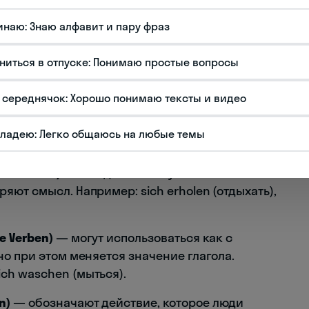
на возвратные глаголы в русском языке с
инаю: Знаю алфавит и пару фраз
ых глаголов заключается в том, что
ниться в отпуске: Понимаю простые вопросы
ся в зависимости от лица и числа
т их от русских возвратных глаголов, где
 середнячок: Хорошо понимаю тексты и видео
владею: Легко общаюсь на любые темы
х типа возвратных глаголов:
ve Verben)
— всегда используются с
ряют смысл. Например: sich erholen (отдыхать),
e Verben)
— могут использоваться как с
 но при этом меняется значение глагола.
ich waschen (мыться).
n)
— обозначают действие, которое люди