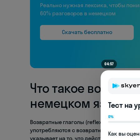
Реально нужная лексика, чтобы пон
60% разговоров в немецком
Скачать бесплатно
04:57
Что такое возврат
немецком языке
Тест на 
0%
Возвратные глаголы (reflexive Verben) в
употребляются с возвратным местоимени
Как вы оцен
указывает на то, что действие направле