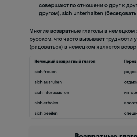
совершают по отношению друг к другу.
другом), sich unterhalten (беседовать
Многие возвратные глаголы в немецком 
русском, что часто вызывает трудности у
(радоваться) в немецком является возвра
Немецкий возвратный глагол
Перев
sich freuen
радов
sich ausruhen
отдых
sich interessieren
интер
sich erholen
восст
sich beeilen
спеши
Возвратные глаг