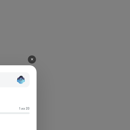
✕
1 из 20