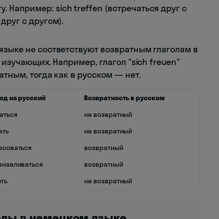
 Например: sich treffen (встречаться друг с
 друг с другом).
языке не соответствуют возвратным глаголам в
 изучающих. Например, глагол "sich freuen"
тным, тогда как в русском — нет.
од на русский
Возвратность в русском
аться
не возвратный
ать
не возвратный
есоваться
возвратный
анавливаться
возвратный
ть
не возвратный
олы в немецком языке