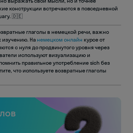
ьно выражать свои мысли, но и точнее
акие конструкции встречаются в повседневной
гу. 🇩🇪
озвратные глаголы в немецкой речи, важно
х изучению. На
немецком онлайн
курсе от
ются с нуля до продвинутого уровня через
ватели используют визуализацию и
помнить правильное употребление sich без
тите, что используете возвратные глаголы
слов