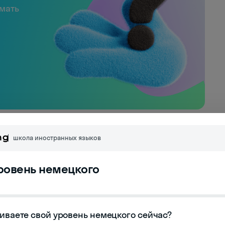
имать
ные глаголы в
школа иностранных языков
уровень немецкого
 немецком языке — это глаголы, которые
ем "sich" (себя). Данное местоимение
иваете свой уровень немецкого сейчас?
но на самого субъекта, выполняющего действие.