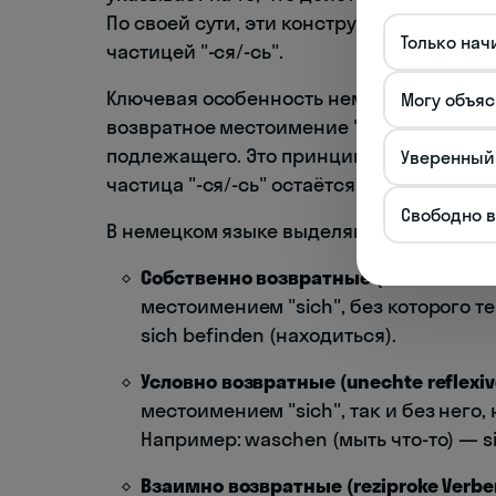
По своей сути, эти конструкции похожи 
Только нач
частицей "-ся/-сь".
Ключевая особенность немецких возвратн
Могу объяс
возвратное местоимение "sich" изменяет
подлежащего. Это принципиально отличае
Уверенный
частица "-ся/-сь" остаётся неизменной.
Свободно 
В немецком языке выделяют три основны
Собственно возвратные (echte reflexi
местоимением "sich", без которого те
sich befinden (находиться).
Условно возвратные (unechte reflexiv
местоимением "sich", так и без него,
Например: waschen (мыть что-то) — s
Взаимно возвратные (reziproke Verbe