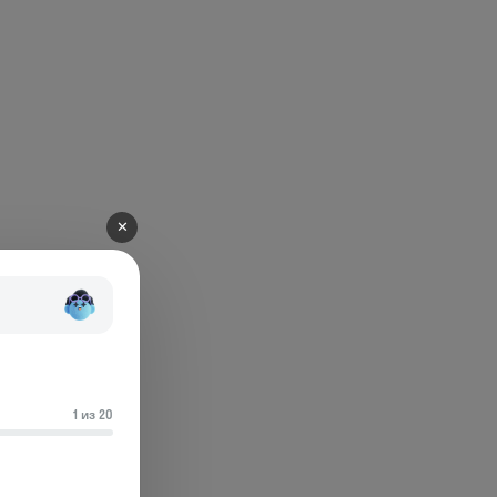
✕
1 из 20