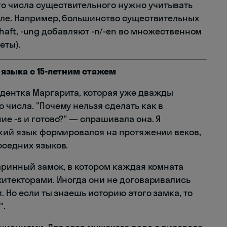
 числа существительного нужно учитывать
сле. Например, большинство существительных
, -schaft, -ung добавляют -n/-en во множественном
еты).
 языка с 15-летним стажем
дентка Маргарита, которая уже дважды
числа. "Почему нельзя сделать как в
е -s и готово?" — спрашивала она. Я
цкий язык формировался на протяжении веков,
оседних языков.
таринный замок, в котором каждая комната
хитекторами. Иногда они не договаривались
. Но если ты знаешь историю этого замка, то
".