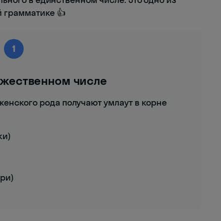
 грамматике 👍
1
ожественном числе
енского рода получают умлаут в корне
ки)
ери)