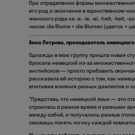
При определении формы множественного
его род и окончание в единственном чи
женского рода на -e, -ie, -ei, -heit, -keit
числе: die Blume → die Blumen (цветок → цв
Анна Петрова, преподаватель немецкого
Однажды в мою группу пришла новая сту
бросала немецкий из-за множественного 
английском — просто прибавить окончани
рассказала ей историю о том, как неме
впитывая влияния разных диалектов и с
"Представь, что немецкий язык — это с
строилась в разное время и разными ар
между собой, и получались разные стили
сможешь понять логику каждой комнаты