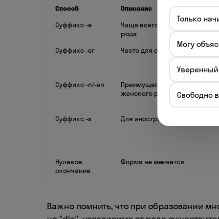
Способ
Описание
Только нач
Суффикс -e
Чаще всего для существител
рода
Могу объяс
Суффикс -er
Часто для существительных с
Уверенный
Суффикс -n/-en
Преимущественно для сущес
женского рода
Свободно 
Суффикс -s
Для иностранных слов, сокр
Нулевое
Форма не меняется
окончание
Важно помнить, что при образовании мн
на "die", независимо от рода существите