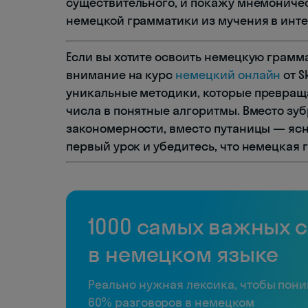
существительного, и покажу мнемониче
немецкой грамматики из мучения в инт
Если вы хотите освоить немецкую грамм
внимание на курс
немецкий онлайн
от S
уникальные методики, которые превра
числа в понятные алгоритмы. Вместо зу
закономерности, вместо путаницы — ясн
первый урок и убедитесь, что немецкая
1000 самых важных 
в немецком языке
Реально нужная лексика, чтобы пон
60% разговоров в немецком