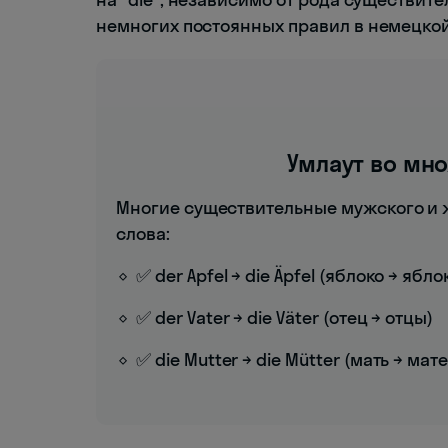
немногих постоянных правил в немецкой
Умлаут во мн
Многие существительные мужского и ж
слова:
✅ der Apfel → die Äpfel (яблоко → ябло
✅ der Vater → die Väter (отец → отцы)
✅ die Mutter → die Mütter (мать → мат