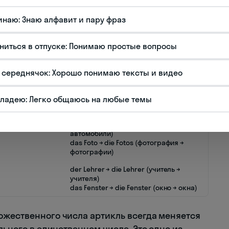
Примеры
инаю: Знаю алфавит и пару фраз
ьных мужского
der Tag → die Tage (день → дни)
der Arm → die Arme (рука → руки)
ниться в отпуске: Понимаю простые вопросы
реднего рода
das Kind → die Kinder (ребенок → дети)
das Bild → die Bilder (картина →
картины)
 середнячок: Хорошо понимаю тексты и видео
твительных
die Frau → die Frauen (женщина →
женщины)
владею: Легко общаюсь на любые темы
die Uhr → die Uhren (часы → часы)
ащений
das Auto → die Autos (автомобиль →
автомобили)
das Foto → die Fotos (фотография →
фотографии)
der Lehrer → die Lehrer (учитель →
учителя)
das Fenster → die Fenster (окно → окна)
ожественного числа артикль всегда меняется
льного в единственном числе. Это одно из