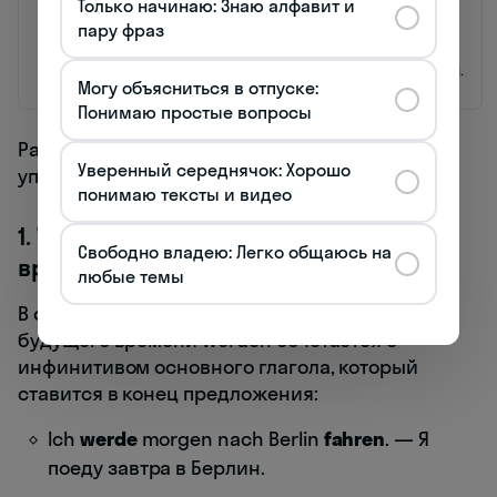
Только начинаю: Знаю алфавит и
gebaut.
пару фраз
Passiv
wurde +
Das Haus
Дом был
(Präteritum)
Partizip II
wurde
построен.
Могу объясниться в отпуске:
gebaut.
Понимаю простые вопросы
Рассмотрим подробнее каждое из этих
Уверенный середнячок: Хорошо
употреблений:
понимаю тексты и видео
1. Werden для образования будущего
Свободно владею: Легко общаюсь на
времени
любые темы
В функции вспомогательного глагола для
будущего времени werden сочетается с
инфинитивом основного глагола, который
ставится в конец предложения:
Ich
werde
morgen nach Berlin
fahren
. — Я
поеду завтра в Берлин.