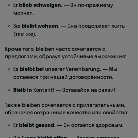
Er
blieb
schweigen
. — Он по-прежнему
молчал.
Sie
bleibt
wohnen
. — Она продолжает жить
(там же).
Кроме того, bleiben часто сочетается с
предлогами, образуя устойчивые выражения:
Es
bleibt
bei
unserer Vereinbarung. — Мы
остаёмся при нашей договорённости.
Bleib
in
Kontakt! — Оставайся на связи!
Также bleiben сочетается с прилагательными,
обозначая сохранение качества или свойства:
Er
bleibt
gesund
. — Он остаётся здоровым.
Die Frage
bleibt
offen
. — Вопрос остаётся