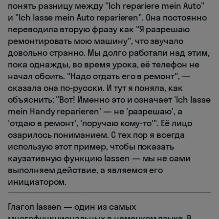
понять разницу между "Ich repariere mein Auto"
и "Ich lasse mein Auto reparieren". Она постоянно
переводила вторую фразу как "Я разрешаю
ремонтировать мою машину", что звучало
довольно странно. Мы долго работали над этим,
пока однажды, во время урока, её телефон не
начал сбоить. "Надо отдать его в ремонт", —
сказала она по-русски. И тут я поняла, как
объяснить: "Вот! Именно это и означает 'Ich lasse
mein Handy reparieren' — не 'разрешаю', а
'отдаю в ремонт', 'поручаю кому-то'". Её лицо
озарилось пониманием. С тех пор я всегда
использую этот пример, чтобы показать
каузативную функцию lassen — мы не сами
выполняем действие, а являемся его
инициатором.
Глагол lassen — один из самых
многофункциональных в немецком языке. В