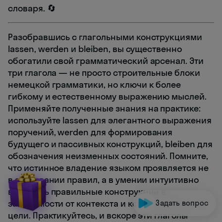
словаря. 🔄
Разобравшись с глагольными конструкциями
lassen, werden и bleiben, вы существенно
обогатили свой грамматический арсенал. Эти
три глагола — не просто строительные блоки
немецкой грамматики, но ключи к более
гибкому и естественному выражению мыслей.
Применяйте полученные знания на практике:
используйте lassen для элегантного выражения
поручений, werden для формирования
будущего и пассивных конструкций, bleiben для
обозначения неизменных состояний. Помните,
что истинное владение языком проявляется не
в заучивании правил, а в умении интуитивно
выбирать правильные конструкции в
зависимости от контекста и коммуникативной
Задать вопрос
цели. Практикуйтесь, и вскоре эти глаголы