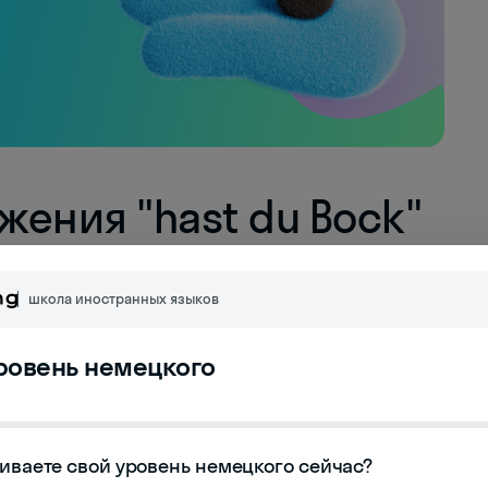
ения "hast du Bock"
в немецком языке
школа иностранных языков
х выражений, которые придают речи
уровень немецкого
из самых популярных выражений – "hast du
носителями языка ежедневно, но редко
иваете свой уровень немецкого сейчас?
водится как "У тебя есть козёл?", что звучит