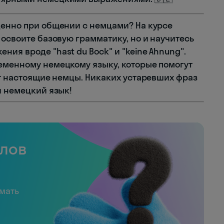
денно при общении с немцами? На курсе
 освоите базовую грамматику, но и научитесь
ия вроде "hast du Bock" и "keine Ahnung".
еменному немецкому языку, которые помогут
ят настоящие немцы. Никаких устаревших фраз
й немецкий язык!
слов
имать