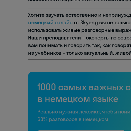
Хотите звучать естественно и непринуж
немецкий онлайн
от Skyeng вы не только
использовать живые разговорные выражен
Наши преподаватели – эксперты по совр
вам понимать и говорить так, как говор
из учебников – только актуальный, живо
1000 самых важных 
в немецком языке
Реально нужная лексика, чтобы пон
60% разговоров в немецком