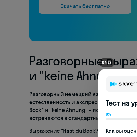
Скачать бесплатно
Разговорные выраж
04:52
и "keine Ahnung" 
Разговорный немецкий язык полон ярки
Тест на 
естественность и экспрессивность. Два 
Bock" и "keine Ahnung" – используются 
0%
встречаются в стандартных учебниках.
Как вы оцен
Выражение "Hast du Bock?" дословно пере