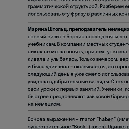
грамматической структурой. Разберем е
использовать эту фразу в различных конт
Марина Штольц, преподаватель немецко
первый визит в Берлин после десяти ле
учебникам. В компании местных студентов
никак не могла понять, причем тут козел
кивала и улыбалась. Только вечером, ве
и была удивлена – оказывается, это прост
следующий день я уже смело использовала
увидела одобрительные взгляды. С тех 
свои уроки с первых занятий. Ученики, 
быстрее преодолевают языковой барьер
на немецком.
Основа выражения – глагол "haben" (име
существительное "Bock" (козёл). Однако 