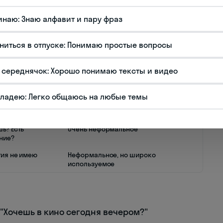
немецком это означает "Есть желание?",
жение имеет неформальный характер и
инаю: Знаю алфавит и пару фраз
узей и в молодёжной среде. 🎯
ниться в отпуске: Понимаю простые вопросы
акого представления" и используется как
или "без понятия". Это универсальное
 середнячок: Хорошо понимаю тексты и видео
амых разных контекстах – от академических
оров.
владею: Легко общаюсь на любые темы
ьное значение
Уровень формальности
ь? Есть
Очень неформальное
ние?
тия не имею
Неформальное, но широко
используемое
 – "Хочешь в кино сегодня вечером?"