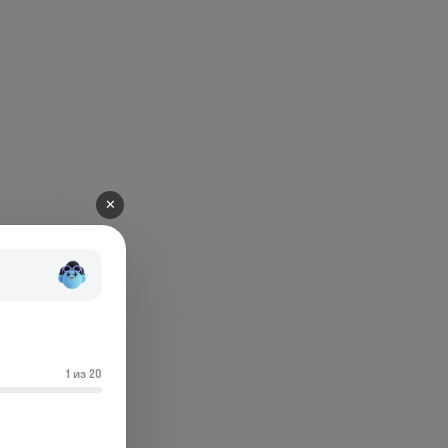
✕
1 из 20