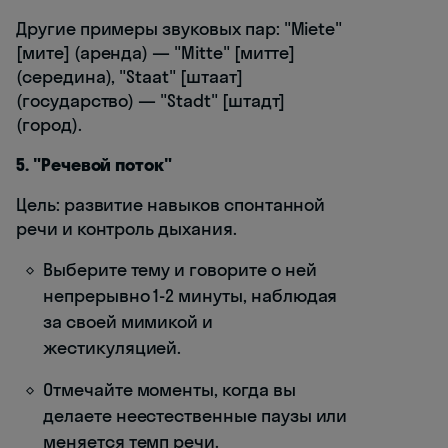
Другие примеры звуковых пар: "Miete"
[мите] (аренда) — "Mitte" [митте]
(середина), "Staat" [штаат]
(государство) — "Stadt" [штадт]
(город).
5. "Речевой поток"
Цель: развитие навыков спонтанной
речи и контроль дыхания.
Выберите тему и говорите о ней
непрерывно 1-2 минуты, наблюдая
за своей мимикой и
жестикуляцией.
Отмечайте моменты, когда вы
делаете неестественные паузы или
меняется темп речи.