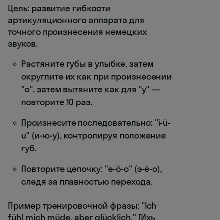
Цель: развитие гибкости
артикуляционного аппарата для
точного произнесения немецких
звуков.
Растяните губы в улыбке, затем
округлите их как при произнесении
"о", затем вытяните как для "у" —
повторите 10 раз.
Произнесите последовательно: "i-ü-
u" (и-ю-у), контролируя положение
губ.
Повторите цепочку: "e-ö-o" (э-ё-о),
следя за плавностью перехода.
Пример тренировочной фразы: "Ich
fühl mich müde, aber glücklich." [Ихь