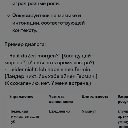
играя разные роли.
Фокусируйтесь на мимике и
интонации, соответствующей
контексту.
Пример диалога:
- "Hast du Zeit morgen?" [Хаст ду цайт
морген?] (У тебя есть время завтра?)
- "Leider nicht. Ich habe einen Termin."
[Лайдер нихт. Ихь хабе айнен Термин.]
(К сожалению, нет. У меня встреча.)
Упражнение
Частота
Длительность
Ожи
выполнения
резу
Немецкая
Ежедневно
5 минут
Улуч
гимнастика для
арти
губ
умла
через