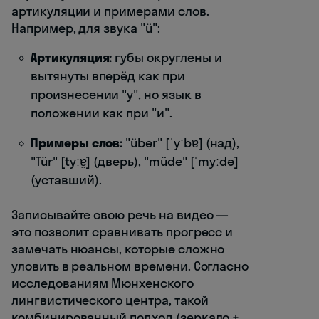
артикуляции и примерами слов.
Например, для звука "ü":
Артикуляция:
губы округлены и
вытянуты вперёд как при
произнесении "у", но язык в
положении как при "и".
Примеры слов:
"über" [ˈyːbɐ] (над),
"Tür" [tyːɐ̯] (дверь), "müde" [ˈmyːdə]
(уставший).
Записывайте свою речь на видео —
это позволит сравнивать прогресс и
замечать нюансы, которые сложно
уловить в реальном времени. Согласно
исследованиям Мюнхенского
лингвистического центра, такой
комбинированный подход (зеркало +