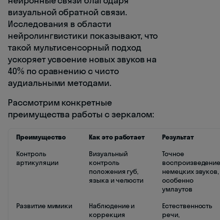
нейронные связи благодаря
визуальной обратной связи.
Исследования в области
нейролингвистики показывают, что
такой мультисенсорный подход
ускоряет усвоение новых звуков на
40% по сравнению с чисто
аудиальными методами.
Рассмотрим конкретные
преимущества работы с зеркалом:
Преимущество
Как это работает
Результат
Контроль
Визуальный
Точное
артикуляции
контроль
воспроизведени
положения губ,
немецких звуков,
языка и челюсти
особенно
умлаутов
Развитие мимики
Наблюдение и
Естественность
коррекция
речи,