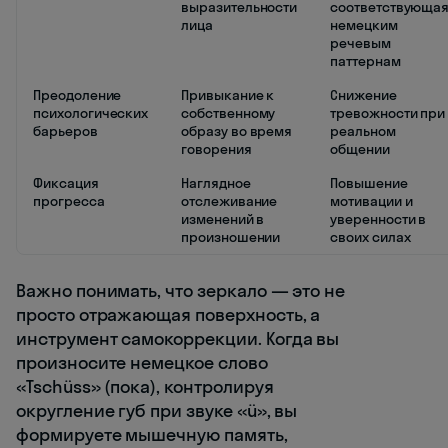
выразительности
соответствующа
лица
немецким
речевым
паттернам
Преодоление
Привыкание к
Снижение
психологических
собственному
тревожности при
барьеров
образу во время
реальном
говорения
общении
Фиксация
Наглядное
Повышение
прогресса
отслеживание
мотивации и
изменений в
уверенности в
произношении
своих силах
Важно понимать, что зеркало — это не
просто отражающая поверхность, а
инструмент самокоррекции. Когда вы
произносите немецкое слово
«Tschüss» (пока), контролируя
округление губ при звуке «ü», вы
формируете мышечную память,