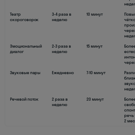
неде
Театр
3-4 раза в
10 минут
Повы
скороговорок
неделю
чётк
прои
через
неде
Эмоциональный
2-3 раза в
15 минут
Боле
диалог
неделю
есте
инто
через
Звуковые пары
Ежедневно
7-10 минут
Разл
близ
звуко
неде
Речевой поток
2 раза в
20 минут
Боле
неделю
своб
спон
речь 
2 ме