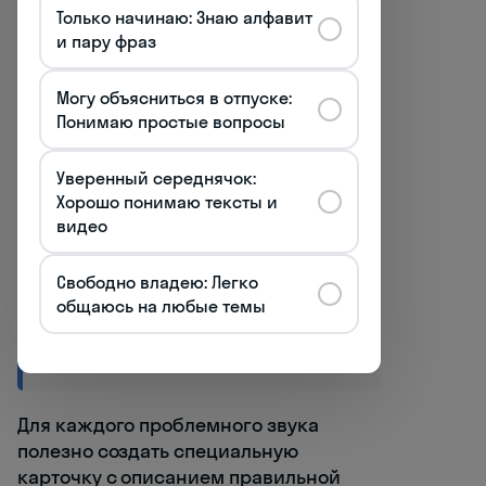
Только начинаю: Знаю алфавит
и пару фраз
Гортанное "r"
Задняя часть языка
Могу объясниться в отпуске:
приближается к мягкому
Понимаю простые вопросы
нёбу, создавая вибрацию
Уверенный середнячок:
Хорошо понимаю тексты и
Твёрдый приступ
видео
(Glottisschlag)
Лёгкое напряжение
Свободно владею: Легко
голосовых связок перед
общаюсь на любые темы
гласными в начале слова или
слога
Для каждого проблемного звука
полезно создать специальную
карточку с описанием правильной