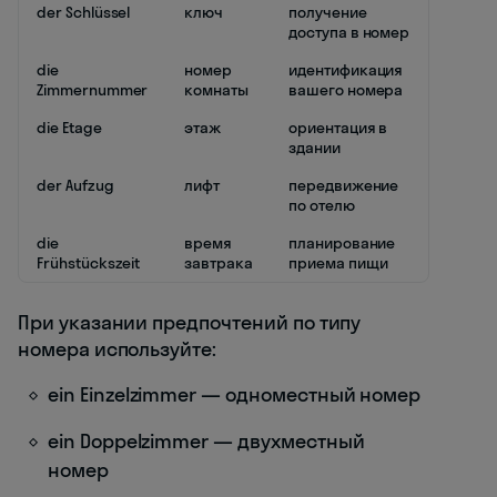
der Schlüssel
ключ
получение
доступа в номер
die
номер
идентификация
Zimmernummer
комнаты
вашего номера
die Etage
этаж
ориентация в
здании
der Aufzug
лифт
передвижение
по отелю
die
время
планирование
Frühstückszeit
завтрака
приема пищи
При указании предпочтений по типу
номера используйте:
ein Einzelzimmer — одноместный номер
ein Doppelzimmer — двухместный
номер