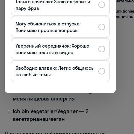
достопримечательно
Только начинаю: Знаю алфавит и
пару фраз
Техническая
der technische
Die Heizung funktionie
служба
Dienst
nicht — Отопление не
работает
Могу объясниться в отпуске:
Понимаю простые вопросы
При разговоре о питании в отеле:
Уверенный середнячок: Хорошо
Wann wird das Frühstück serviert? —
понимаю тексты и видео
Когда подается завтрак?
Свободно владею: Легко общаюсь
Gibt es ein Restaurant im Hotel? — В отеле
на любые темы
есть ресторан?
Ich habe eine Lebensmittelallergie — У
меня пищевая аллергия
Ich bin Vegetarier/Veganer — Я
вегетарианец/веган
Для получения информации о местных