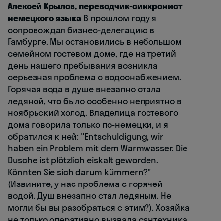
Алексей Крылов, переводчик-синхронист
немецкого языка
В прошлом году я
сопровождал бизнес-делегацию в
Гамбурге. Мы остановились в небольшом
семейном гостевом доме, где на третий
день нашего пребывания возникла
серьезная проблема с водоснабжением.
Горячая вода в душе внезапно стала
ледяной, что было особенно неприятно в
ноябрьский холод. Владелица гостевого
дома говорила только по-немецки, и я
обратился к ней: "Entschuldigung, wir
haben ein Problem mit dem Warmwasser. Die
Dusche ist plötzlich eiskalt geworden.
Könnten Sie sich darum kümmern?"
(Извините, у нас проблема с горячей
водой. Душ внезапно стал ледяным. Не
могли бы вы разобраться с этим?). Хозяйка
не только оперативно вызвала сантехника,