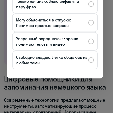
Только начинаю: Знаю алфавит и
пару фраз
Начните говорить
с первого урока →
Могу объясниться в отпуске:
Понимаю простые вопросы
Уверенный середнячок: Хорошо
понимаю тексты и видео
Свободно владею: Легко общаюсь на
любые темы
Цифровые помощники для
запоминания немецкого языка
Современные технологии предлагают мощные
инструменты, автоматизирующие процесс
интервальных повторений. Использование