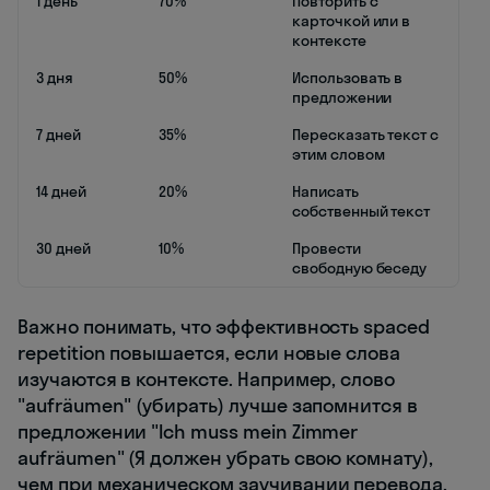
1 день
70%
Повторить с
карточкой или в
контексте
3 дня
50%
Использовать в
предложении
7 дней
35%
Пересказать текст с
этим словом
14 дней
20%
Написать
собственный текст
30 дней
10%
Провести
свободную беседу
Важно понимать, что эффективность spaced
repetition повышается, если новые слова
изучаются в контексте. Например, слово
"aufräumen" (убирать) лучше запомнится в
предложении "Ich muss mein Zimmer
aufräumen" (Я должен убрать свою комнату),
чем при механическом заучивании перевода.