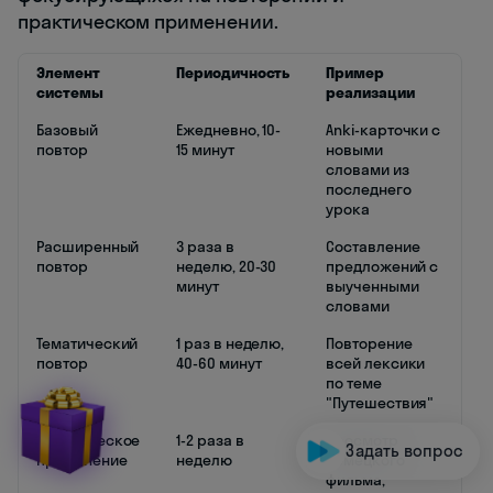
практическом применении.
Элемент
Периодичность
Пример
системы
реализации
Базовый
Ежедневно, 10-
Anki-карточки с
повтор
15 минут
новыми
словами из
последнего
урока
Расширенный
3 раза в
Составление
повтор
неделю, 20-30
предложений с
минут
выученными
словами
Тематический
1 раз в неделю,
Повторение
повтор
40-60 минут
всей лексики
по теме
"Путешествия"
Практическое
1-2 раза в
Просмотр
Задать вопрос
применение
неделю
немецкого
фильма,