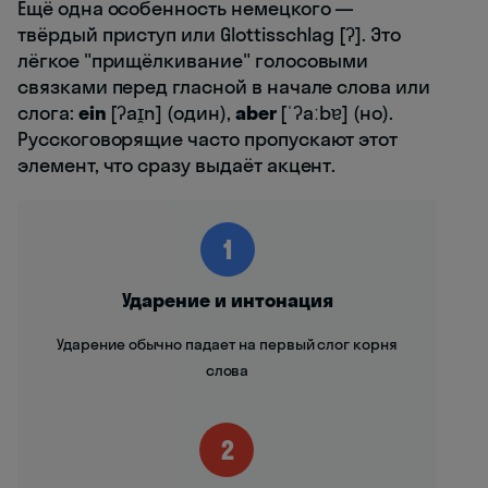
Ещё одна особенность немецкого —
твёрдый приступ или Glottisschlag [ʔ]. Это
лёгкое "прищёлкивание" голосовыми
связками перед гласной в начале слова или
слога:
ein
[ʔaɪ̯n] (один),
aber
[ˈʔaːbɐ] (но).
Русскоговорящие часто пропускают этот
элемент, что сразу выдаёт акцент.
1
Ударение и интонация
Ударение обычно падает на первый слог корня
слова
2