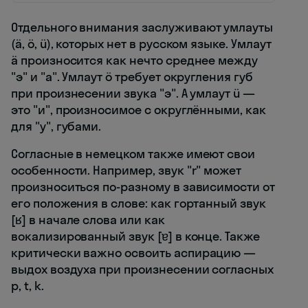
Отдельного внимания заслуживают умлауты
(ä, ö, ü), которых нет в русском языке. Умлаут
ä произносится как нечто среднее между
"э" и "а". Умлаут ö требует округления губ
при произнесении звука "э". А умлаут ü —
это "и", произносимое с округлёнными, как
для "у", губами.
Согласные в немецком также имеют свои
особенности. Например, звук "r" может
произноситься по-разному в зависимости от
его положения в слове: как гортанный звук
[ʁ] в начале слова или как
вокализированный звук [ɐ] в конце. Также
критически важно освоить аспирацию —
выдох воздуха при произнесении согласных
p, t, k.