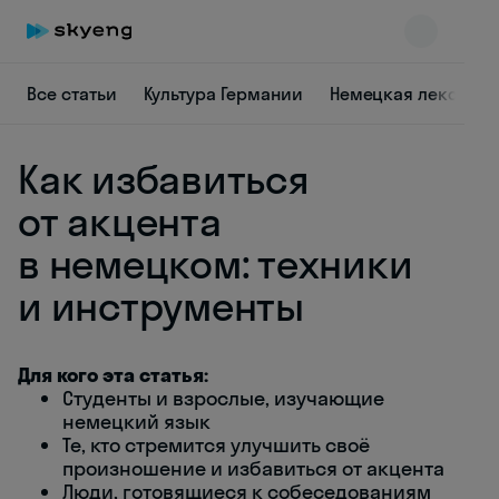
Все статьи
Культура Германии
Немецкая лексика
Как избавиться
от акцента
в немецком: техники
и инструменты
Skyeng Chat
online
Для кого эта статья:
Студенты и взрослые, изучающие
немецкий язык
Те, кто стремится улучшить своё
произношение и избавиться от акцента
Люди, готовящиеся к собеседованиям