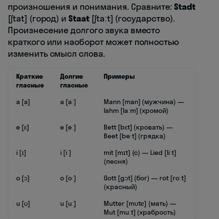
произношения и понимания. Сравните:
Stadt
[ʃtat] (город) и
Staat
[ʃtaːt] (государство).
Произнесение долгого звука вместо
краткого или наоборот может полностью
изменить смысл слова.
Краткие
Долгие
Примеры
гласные
гласные
a [a]
a [aː]
Mann [man] (мужчина) —
lahm [laːm] (хромой)
e [ɛ]
e [eː]
Bett [bɛt] (кровать) —
Beet [beːt] (грядка)
i [ɪ]
i [iː]
mit [mɪt] (с) — Lied [liːt]
(песня)
o [ɔ]
o [oː]
Gott [gɔt] (бог) — rot [roːt]
(красный)
u [ʊ]
u [uː]
Mutter [mʊtɐ] (мать) —
Mut [muːt] (храбрость)