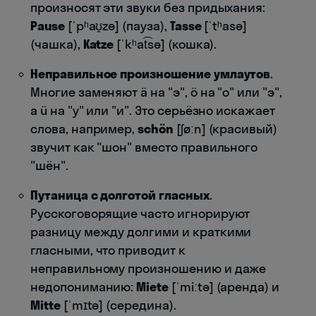
произносят эти звуки без придыхания:
Pause
[ˈpʰaʊ̯zə] (пауза),
Tasse
[ˈtʰasə]
(чашка),
Katze
[ˈkʰat͡sə] (кошка).
Неправильное произношение умлаутов
.
Многие заменяют ä на "э", ö на "о" или "э",
а ü на "у" или "и". Это серьёзно искажает
слова, например,
schön
[ʃøːn] (красивый)
звучит как "шон" вместо правильного
"шён".
Путаница с долготой гласных
.
Русскоговорящие часто игнорируют
разницу между долгими и краткими
гласными, что приводит к
неправильному произношению и даже
недопониманию:
Miete
[ˈmiːtə] (аренда) и
Mitte
[ˈmɪtə] (середина).