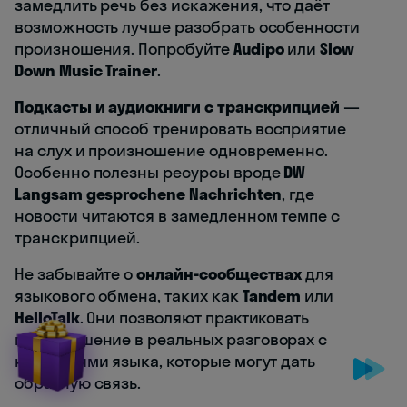
замедлить речь без искажения, что даёт
возможность лучше разобрать особенности
произношения. Попробуйте
Audipo
или
Slow
Down Music Trainer
.
Подкасты и аудиокниги с транскрипцией
—
отличный способ тренировать восприятие
на слух и произношение одновременно.
Особенно полезны ресурсы вроде
DW
Langsam gesprochene Nachrichten
, где
новости читаются в замедленном темпе с
транскрипцией.
Не забывайте о
онлайн-сообществах
для
языкового обмена, таких как
Tandem
или
HelloTalk
. Они позволяют практиковать
произношение в реальных разговорах с
носителями языка, которые могут дать
обратную связь.