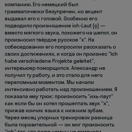
компанию. Его немецкий был
грамматически безупречен, но акцент
выдавал его с головой. Особенно его
подводило произношение ich-Laut [ç] —
вместо мягкого звука, похожего на шепот, он
произносил твёрдое русское "х". На
собеседовании его попросили рассказать о
своих достижениях, и когда он произнес "Ich
habe verschiedene Projekte geleitet",
интервьюер поморщился. Александр не
получил ту работу, и это стало для него
переломным моментом. Мы начали
интенсивно работать над произношением. Я
показала ему трюк: произносить "ихь-лаут"
как если бы он хотел прошептать звук "х",
прижав кончик языка к нижним зубам.
Через месяц упорных тренировок разница
была поразительной — он мог произносить
"ich" так, что даже немцы не замечали