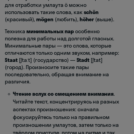
для отработки умлаута ö можно
использовать такие слова, как
schön
(красивый),
mögen
(любить),
höher
(выше).
Техника
минимальных пар
особенно
полезна для работы над долготой гласных.
Минимальные пары — это слова, которые
отличаются только одним звуком, например:
Staat
[ʃtaːt] (государство) —
Stadt
[ʃtat]
(город). Произносите такие пары
последовательно, обращая внимание на
различия.
Чтение вслух со смещением внимания
.
Читайте текст, концентрируясь на разных
аспектах произношения: сначала
фокусируйтесь только на правильном
произношении умлаутов, затем только на
твёрдом приступе, потом на ритме и так