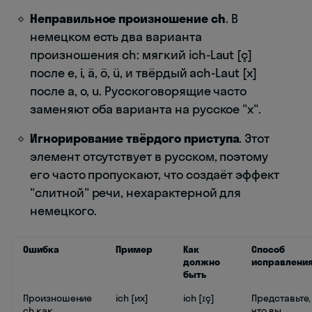
Неправильное произношение ch
. В
немецком есть два варианта
произношения ch: мягкий ich-Laut [ç]
после e, i, ä, ö, ü, и твёрдый ach-Laut [x]
после a, o, u. Русскоговорящие часто
заменяют оба варианта на русское "х".
Игнорирование твёрдого приступа
. Этот
элемент отсутствует в русском, поэтому
его часто пропускают, что создаёт эффект
"слитной" речи, нехарактерной для
немецкого.
Ошибка
Пример
Как
Способ
должно
исправлени
быть
Произношение
ich [их]
ich [ɪç]
Представьте,
ch как
что вы