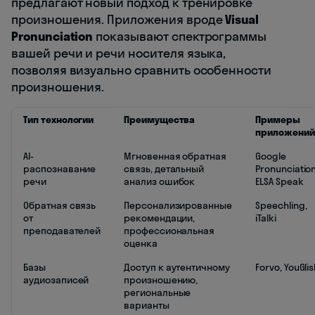
предлагают новый подход к тренировке
произношения. Приложения вроде
Visual
Pronunciation
показывают спектрограммы
вашей речи и речи носителя языка,
позволяя визуально сравнить особенности
произношения.
Тип технологии
Преимущества
Примеры
приложений
AI-
Мгновенная обратная
Google
распознавание
связь, детальный
Pronunciation
речи
анализ ошибок
ELSA Speak
Обратная связь
Персонализированные
Speechling,
от
рекомендации,
iTalki
преподавателей
профессиональная
оценка
Базы
Доступ к аутентичному
Forvo, YouGli
аудиозаписей
произношению,
региональные
варианты