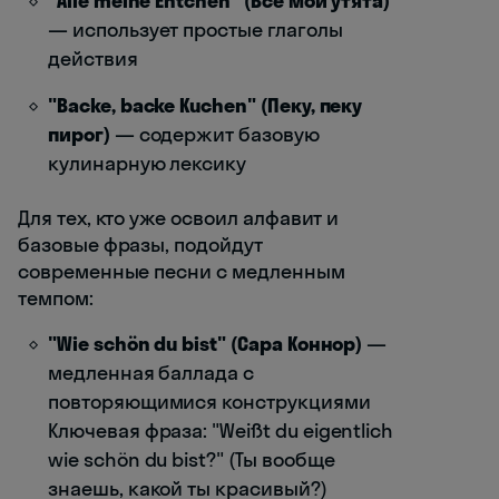
"Alle meine Entchen" (Все мои утята)
— использует простые глаголы
действия
"Backe, backe Kuchen" (Пеку, пеку
пирог)
— содержит базовую
кулинарную лексику
Для тех, кто уже освоил алфавит и
базовые фразы, подойдут
современные песни с медленным
темпом:
"Wie schön du bist" (Сара Коннор)
—
медленная баллада с
повторяющимися конструкциями
Ключевая фраза: "Weißt du eigentlich
wie schön du bist?" (Ты вообще
знаешь, какой ты красивый?)