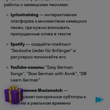
работы с немецкими песнями:
Lyricstraining
— интерактивная
платформа с множеством немецких
песен, где нужно вписывать
пропущенные слова в тексте
Spotify
— создайте плейлист
"Deutsche Lieder für Anfänger" и
регулярно пополняйте его
YouTube-каналы:
"Easy German
Songs", "Slow German with Annik", "DW
Learn German"
Приложение Musixmatch
—
показывает синхронные субтитры к
песням в реальном времени