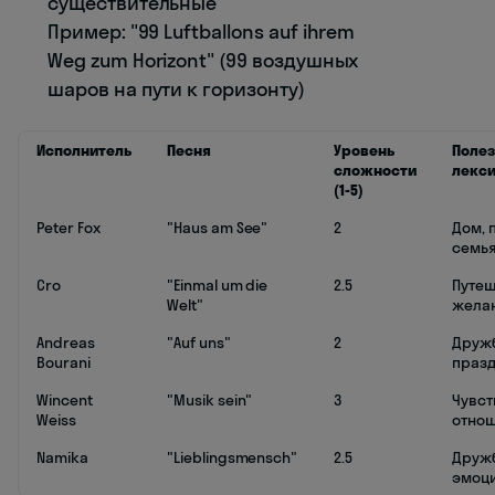
существительные
Пример: "99 Luftballons auf ihrem
Weg zum Horizont" (99 воздушных
шаров на пути к горизонту)
Исполнитель
Песня
Уровень
Поле
сложности
лекс
(1-5)
Peter Fox
"Haus am See"
2
Дом, 
семь
Cro
"Einmal um die
2.5
Путеш
Welt"
жела
Andreas
"Auf uns"
2
Друж
Bourani
праз
Wincent
"Musik sein"
3
Чувст
Weiss
отно
Namika
"Lieblingsmensch"
2.5
Друж
эмоц