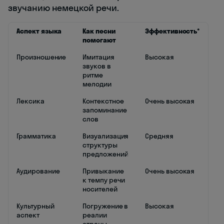
звучанию немецкой речи.
Аспект языка
Как песни
Эффективность*
помогают
Произношение
Имитация
Высокая
звуков в
ритме
мелодии
Лексика
Контекстное
Очень высокая
запоминание
слов
Грамматика
Визуализация
Средняя
структуры
предложений
Аудирование
Привыкание
Очень высокая
к темпу речи
носителей
Культурный
Погружение в
Высокая
аспект
реалии
страны