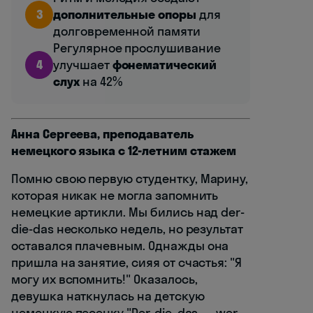
3
дополнительные опоры
для
долговременной памяти
Регулярное прослушивание
4
улучшает
фонематический
слух
на 42%
Анна Сергеева, преподаватель
немецкого языка с 12-летним стажем
Помню свою первую студентку, Марину,
которая никак не могла запомнить
немецкие артикли. Мы бились над der-
die-das несколько недель, но результат
оставался плачевным. Однажды она
пришла на занятие, сияя от счастья: "Я
могу их вспомнить!" Оказалось,
девушка наткнулась на детскую
немецкую песенку "Der, die, das — wer,