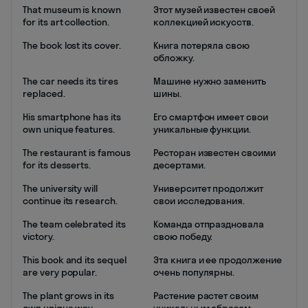
That museum is known
Этот музей известен своей
for its art collection.
коллекцией искусств.
The book lost its cover.
Книга потеряла свою
обложку.
The car needs its tires
Машине нужно заменить
replaced.
шины.
His smartphone has its
Его смартфон имеет свои
own unique features.
уникальные функции.
The restaurant is famous
Ресторан известен своими
for its desserts.
десертами.
The university will
Университет продолжит
continue its research.
свои исследования.
The team celebrated its
Команда отпраздновала
victory.
свою победу.
This book and its sequel
Эта книга и ее продолжение
are very popular.
очень популярны.
The plant grows in its
Растение растет своим