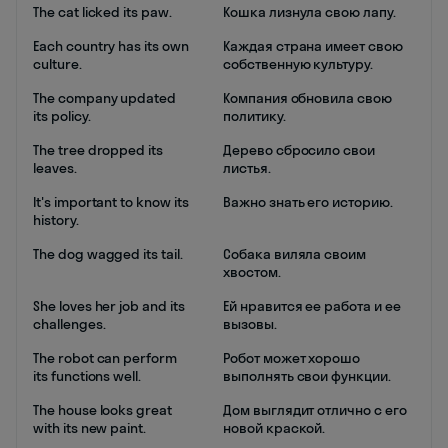
The cat licked its paw.
Кошка лизнула свою лапу.
Each country has its own
Каждая страна имеет свою
culture.
собственную культуру.
The company updated
Компания обновила свою
its policy.
политику.
The tree dropped its
Дерево сбросило свои
leaves.
листья.
It's important to know its
Важно знать его историю.
history.
The dog wagged its tail.
Собака виляла своим
хвостом.
She loves her job and its
Ей нравится ее работа и ее
challenges.
вызовы.
The robot can perform
Робот может хорошо
its functions well.
выполнять свои функции.
The house looks great
Дом выглядит отлично с его
with its new paint.
новой краской.