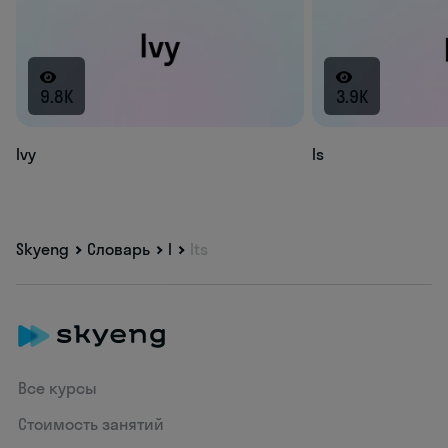
9.8K
3.9K
Ivy
Is
Skyeng
Словарь
I
Its
Все курсы
Стоимость занятий