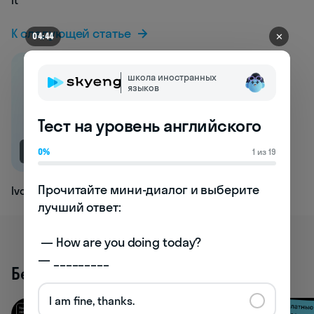
It
К следующей статье
✕
04:44
школа иностранных
языков
Тест на уровень английского
NEW
0%
1 из 19
Прочитайте мини-диалог и выберите 
Ivory
лучший ответ:

 — How are you doing today? 

— _________
Бесплатные активности
I am fine, thanks.