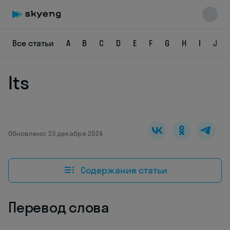
Все статьи
A
B
C
D
E
F
G
H
I
J
Its
Skyeng Chat
online
Обновлено: 23 декабря 2024
Содержание статьи
Перевод слова