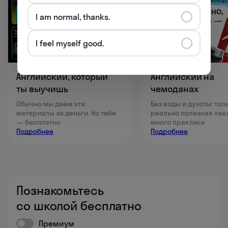
I am normal, thanks.
I feel myself good.
Английский, который
Английский на
ты выучишь
чемоданах
Обычно мы даём эти
Без воды и духоты: тол
материалы за деньги. Но тебе
реально полезная лек
— бесплатно
много практики
Подробнее
Подробнее
Познакомьтесь
со школой бесплатно
Премиум