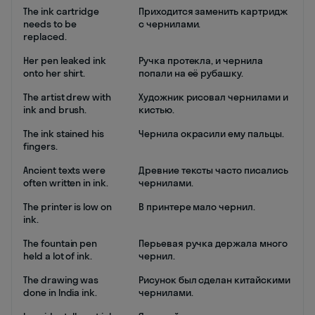
The ink cartridge
Приходится заменить картридж
needs to be
с чернилами.
replaced.
Her pen leaked ink
Ручка протекла, и чернила
onto her shirt.
попали на её рубашку.
The artist drew with
Художник рисовал чернилами и
ink and brush.
кистью.
The ink stained his
Чернила окрасили ему пальцы.
fingers.
Ancient texts were
Древние тексты часто писались
often written in ink.
чернилами.
The printer is low on
В принтере мало чернил.
ink.
The fountain pen
Перьевая ручка держала много
held a lot of ink.
чернил.
The drawing was
Рисунок был сделан китайскими
done in India ink.
чернилами.