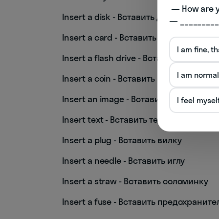
 — How are you doing today? 

Insert a disk - Вставить диск
— _________
Insert a card - Вставить карту
I am fine, t
Insert a flash drive - Вставить флешку
I am normal
Insert a coin - Вставить монету
Insert an image - Вставить изображен
I feel mysel
Insert text - Вставить текст
Insert a plug - Вставить вилку
Insert a needle - Вставить иглу
Insert a straw - Вставить соломинку
Insert a fuse - Вставить предохраните