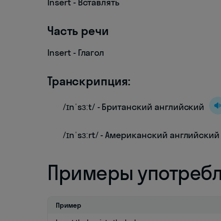
Insert - Вставлять
Часть речи
Insert - Глагол
Транскрипция:
/ɪnˈsɜːt/ - Британский английский
/ɪnˈsɜːrt/ - Американский английский
Примеры употреб
Пример