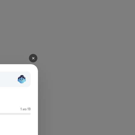
✕
1 из 19