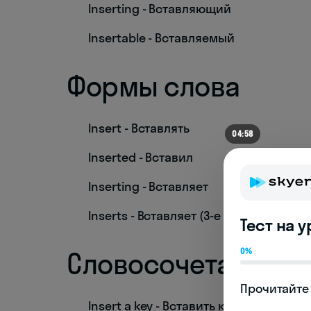
Inserting - Вставляющий
Insertable - Вставляемый
Формы слова
Insert - Вставлять
04:58
Inserted - Вставил
Inserting - Вставляет
Inserts - Вставляет (3-е лицо, ед. числ
Тест на 
0%
Словосочетания
Прочитайте 
Insert a key - Вставить ключ