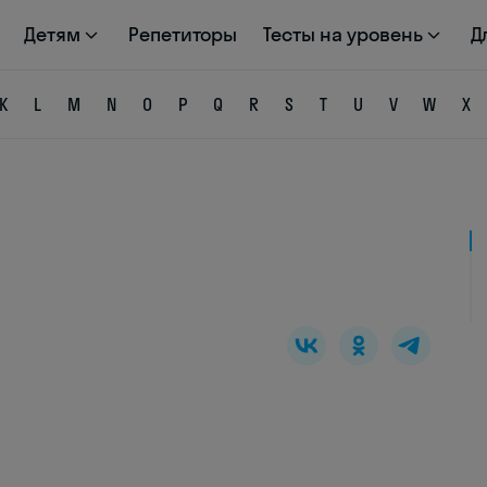
Детям
Репетиторы
Тесты на уровень
Д
K
L
M
N
O
P
Q
R
S
T
U
V
W
X