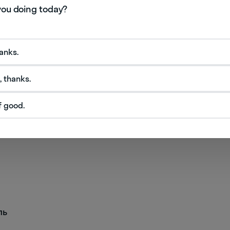
hanks.
, thanks.
ие
f good.
ль