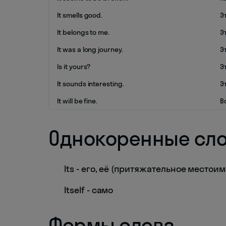
It smells good.
Э
It belongs to me.
Э
It was a long journey.
Э
Is it yours?
Э
It sounds interesting.
Э
It will be fine.
В
Однокоренные сл
Its - его, её (притяжательное местои
Itself - само
Формы слова