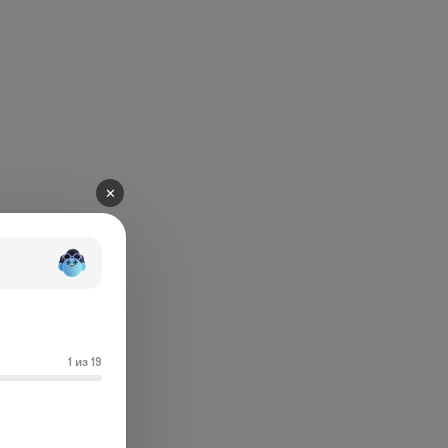
✕
1 из 19