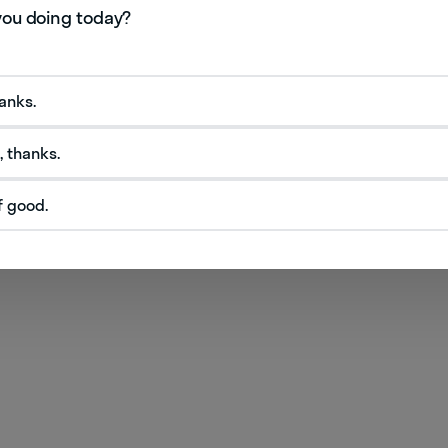
hanks.
, thanks.
f good.