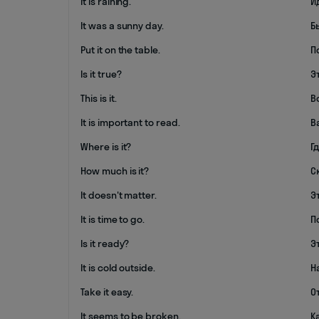
It is raining.
И
It was a sunny day.
Б
Put it on the table.
П
Is it true?
Э
This is it.
В
It is important to read.
В
Where is it?
Г
How much is it?
С
It doesn't matter.
Э
It is time to go.
П
Is it ready?
Э
It is cold outside.
Н
Take it easy.
О
It seems to be broken.
К