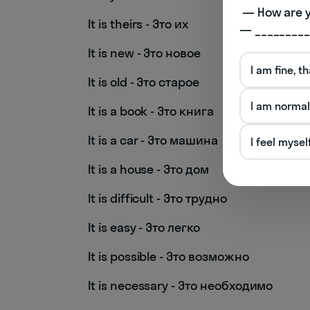
 — How are you doing today? 

It is theirs - Это их
— _________
It is new - Это новое
I am fine, t
It is old - Это старое
I am normal
It is a book - Это книга
It is a car - Это машина
I feel mysel
It is a house - Это дом
It is difficult - Это трудно
It is easy - Это легко
It is possible - Это возможно
It is necessary - Это необходимо