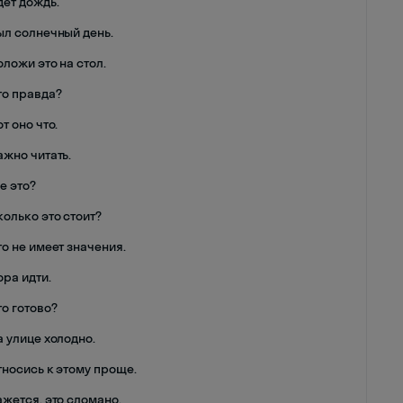
дет дождь.
ыл солнечный день.
оложи это на стол.
то правда?
от оно что.
ажно читать.
де это?
колько это стоит?
то не имеет значения.
ора идти.
то готово?
а улице холодно.
тносись к этому проще.
ажется, это сломано.