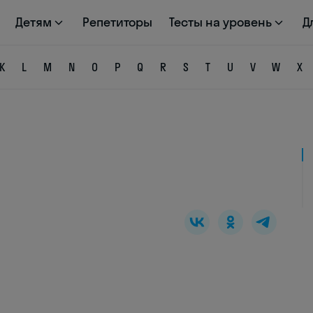
Детям
Репетиторы
Тесты на уровень
Д
K
L
M
N
O
P
Q
R
S
T
U
V
W
X