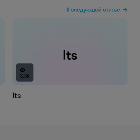
К следующей статье
3.3K
Its