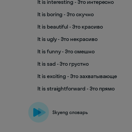
It is interesting - Это интересно
It is boring - Это скучно
It is beautiful - Это красиво
It is ugly - Это некрасиво
It is funny - Это смешно
It is sad - Это грустно
It is exciting - Это захватывающе
It is straightforward - Это прямо
Skyeng словарь