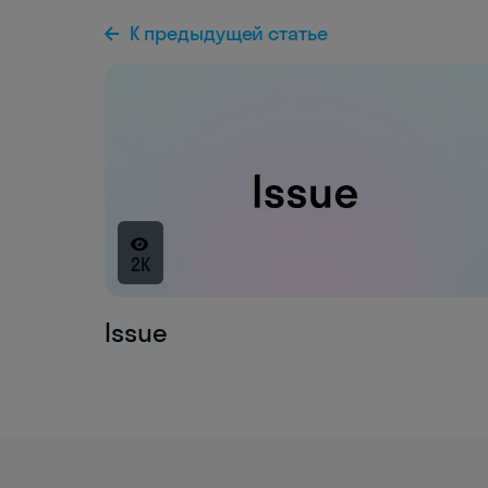
К предыдущей статье
2K
Issue