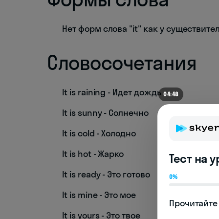
Нет форм слова "it" как у существите
Словосочетания
It is raining - Идет дождь
04:48
It is sunny - Солнечно
It is cold - Холодно
It is hot - Жарко
Тест на 
It is ready - Это готово
0%
It is mine - Это мое
Прочитайте 
It is yours - Это твое