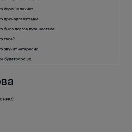
то хорошо пахнет.
то принадлежит мне.
то было долгое путешествие.
то твое?
то звучит интересно.
се будет хорошо.
ова
мение)