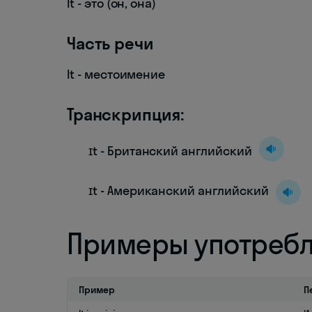
It - это (он, она)
Часть речи
It - местоимение
Транскрипция:
ɪt - Британский английский
ɪt - Американский английский
Примеры употреб
Пример
П