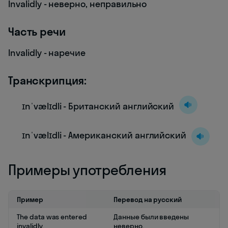
Invalidly - неверно, неправильно
Часть речи
Invalidly - наречие
Транскрипция:
ɪnˈvælɪdli - Британский английский
ɪnˈvælɪdli - Американский английский
Примеры употребления
Пример
Перевод на русский
The data was entered
Данные были введены
invalidly.
неверно.