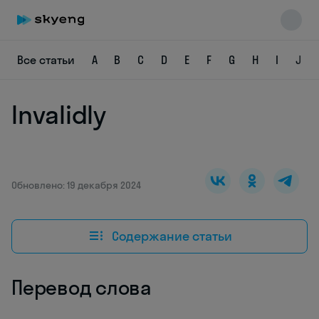
Все статьи
A
B
C
D
E
F
G
H
I
J
Invalidly
Skyeng Chat
online
Обновлено: 19 декабря 2024
Содержание статьи
Перевод слова