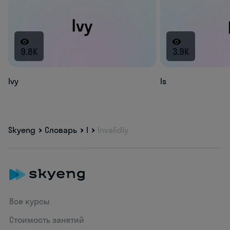
9.8K
3.9K
Ivy
Is
Skyeng
Словарь
I
Invalidly
Все курсы
Стоимость занятий