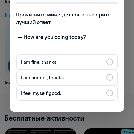
Invalidism
Прочитайте мини-диалог и выберите 
К следующей статье
лучший ответ:

 — How are you doing today? 

— _________
I am fine, thanks.
NEW
I am normal, thanks.
Invalorous
I feel myself good.
Бесплатные активности