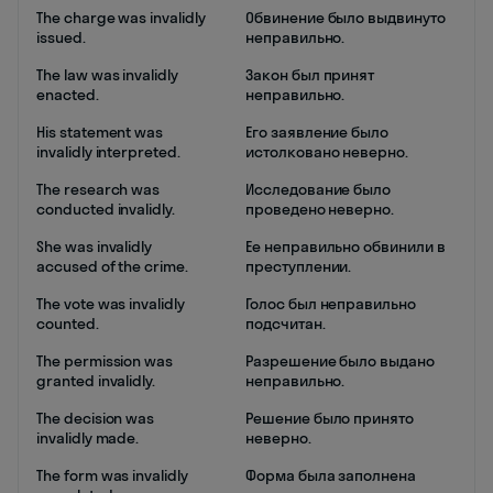
The charge was invalidly
Обвинение было выдвинуто
issued.
неправильно.
The law was invalidly
Закон был принят
enacted.
неправильно.
His statement was
Его заявление было
invalidly interpreted.
истолковано неверно.
The research was
Исследование было
conducted invalidly.
проведено неверно.
She was invalidly
Ее неправильно обвинили в
accused of the crime.
преступлении.
The vote was invalidly
Голос был неправильно
counted.
подсчитан.
The permission was
Разрешение было выдано
granted invalidly.
неправильно.
The decision was
Решение было принято
invalidly made.
неверно.
The form was invalidly
Форма была заполнена