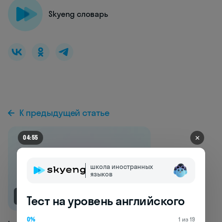
Skyeng словарь
К предыдущей статье
✕
04:48
школа иностранных
языков
NEW
Тест на уровень английского
0%
1 из 19