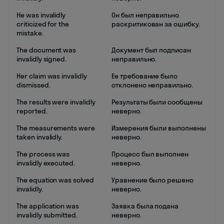
He was invalidly
Он был неправильно
criticized for the
раскритикован за ошибку.
mistake.
The document was
Документ был подписан
invalidly signed.
неправильно.
Her claim was invalidly
Ее требование было
dismissed.
отклонено неправильно.
The results were invalidly
Результаты были сообщены
reported.
неверно.
The measurements were
Измерения были выполнены
taken invalidly.
неверно.
The process was
Процесс был выполнен
invalidly executed.
неверно.
The equation was solved
Уравнение было решено
invalidly.
неверно.
The application was
Заявка была подана
invalidly submitted.
неверно.