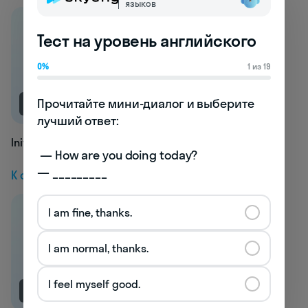
языков
Тест на уровень английского
0%
1 из 19
Прочитайте мини-диалог и выберите 
NEW
лучший ответ:

Initiation
 — How are you doing today? 

— _________
К следующей статье
I am fine, thanks.
I am normal, thanks.
I feel myself good.
NEW