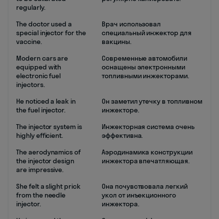
regularly.
The doctor used a
Врач использовал
special injector for the
специальный инжектор для
vaccine.
вакцины.
Modern cars are
Современные автомобили
equipped with
оснащены электронными
electronic fuel
топливными инжекторами.
injectors.
He noticed a leak in
Он заметил утечку в топливном
the fuel injector.
инжекторе.
The injector system is
Инжекторная система очень
highly efficient.
эффективна.
The aerodynamics of
Аэродинамика конструкции
the injector design
инжектора впечатляющая.
are impressive.
She felt a slight prick
Она почувствовала легкий
from the needle
укол от инъекционного
injector.
инжектора.