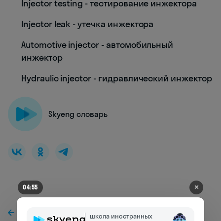
Injector testing - тестирование инжектора
Injector leak - утечка инжектора
Automotive injector - автомобильный
инжектор
Hydraulic injector - гидравлический инжектор
Skyeng словарь
✕
04:48
К предыдущей статье
школа иностранных