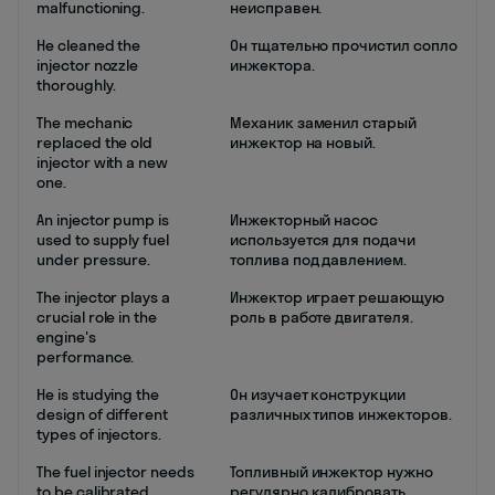
malfunctioning.
неисправен.
He cleaned the
Он тщательно прочистил сопло
injector nozzle
инжектора.
thoroughly.
The mechanic
Механик заменил старый
replaced the old
инжектор на новый.
injector with a new
one.
An injector pump is
Инжекторный насос
used to supply fuel
используется для подачи
under pressure.
топлива под давлением.
The injector plays a
Инжектор играет решающую
crucial role in the
роль в работе двигателя.
engine's
performance.
He is studying the
Он изучает конструкции
design of different
различных типов инжекторов.
types of injectors.
The fuel injector needs
Топливный инжектор нужно
to be calibrated
регулярно калибровать.