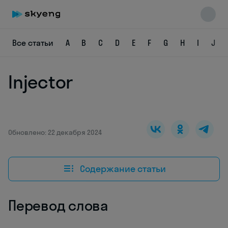
Все статьи
A
B
C
D
E
F
G
H
I
J
Injector
Skyeng Chat
online
Обновлено: 22 декабря 2024
Содержание статьи
Перевод слова