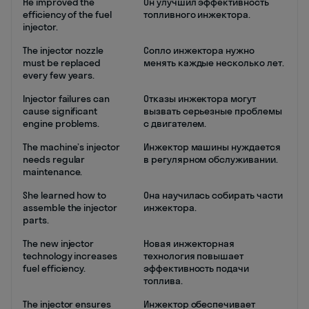
He improved the
Он улучшил эффективность
efficiency of the fuel
топливного инжектора.
injector.
The injector nozzle
Сопло инжектора нужно
must be replaced
менять каждые несколько лет.
every few years.
Injector failures can
Отказы инжектора могут
cause significant
вызвать серьезные проблемы
engine problems.
с двигателем.
The machine’s injector
Инжектор машины нуждается
needs regular
в регулярном обслуживании.
maintenance.
She learned how to
Она научилась собирать части
assemble the injector
инжектора.
parts.
The new injector
Новая инжекторная
technology increases
технология повышает
fuel efficiency.
эффективность подачи
топлива.
The injector ensures
Инжектор обеспечивает