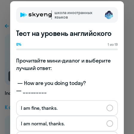
школа иностранных
языков
К предыдущей статье
Тест на уровень английского
0%
1 из 19
Прочитайте мини-диалог и выберите 
лучший ответ:

NEW
 — How are you doing today? 

— _________
Indemnitee
К следующей статье
I am fine, thanks.
I am normal, thanks.