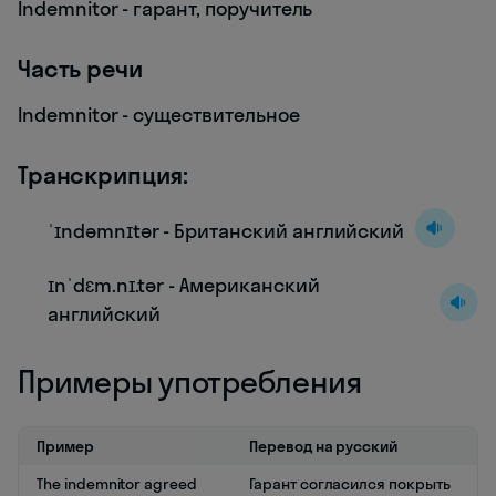
Indemnitor - гарант, поручитель
Часть речи
Indemnitor - существительное
Транскрипция:
ˈɪndəmnɪtər - Британский английский
ɪnˈdɛm.nɪ.tər - Американский
английский
Примеры употребления
Пример
Перевод на русский
The indemnitor agreed
Гарант согласился покрыть