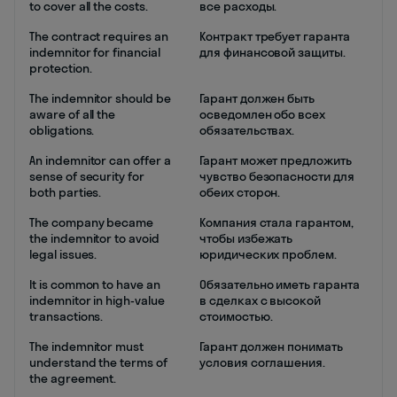
to cover all the costs.
все расходы.
The contract requires an
Контракт требует гаранта
indemnitor for financial
для финансовой защиты.
protection.
The indemnitor should be
Гарант должен быть
aware of all the
осведомлен обо всех
obligations.
обязательствах.
An indemnitor can offer a
Гарант может предложить
sense of security for
чувство безопасности для
both parties.
обеих сторон.
The company became
Компания стала гарантом,
the indemnitor to avoid
чтобы избежать
legal issues.
юридических проблем.
It is common to have an
Обязательно иметь гаранта
indemnitor in high-value
в сделках с высокой
transactions.
стоимостью.
The indemnitor must
Гарант должен понимать
understand the terms of
условия соглашения.
the agreement.