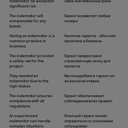
indemnitor, he accepted
себя значительный риск.
significant risk.
The indemnitor will
Гарант возместит любые
compensate for any
потери.
losses.
Having an indemnitor is a
Наличие гаранта - обычная
common practice in
практика в бизнесе.
business.
The indemnitor provided
Гарант предоставил
a safety net for the
страховочную сетку для
project.
проекта.
They needed an
Им понадобился гарант из-
indemnitor due to the
за высоких ставок.
high stakes.
The indemnitor ensures
Гарант обеспечивает
compliance with all
соблюдение всех правил.
regulations.
An experienced
Опытный гарант может
indemnitor can handle
справиться со сложными
complex situations.
ситуациями.