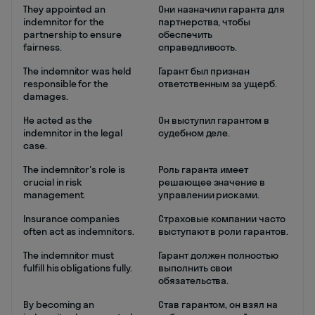
They appointed an
Они назначили гаранта для
indemnitor for the
партнерства, чтобы
partnership to ensure
обеспечить
fairness.
справедливость.
The indemnitor was held
Гарант был признан
responsible for the
ответственным за ущерб.
damages.
He acted as the
Он выступил гарантом в
indemnitor in the legal
судебном деле.
case.
The indemnitor's role is
Роль гаранта имеет
crucial in risk
решающее значение в
management.
управлении рисками.
Insurance companies
Страховые компании часто
often act as indemnitors.
выступают в роли гарантов.
The indemnitor must
Гарант должен полностью
fulfill his obligations fully.
выполнить свои
обязательства.
By becoming an
Став гарантом, он взял на