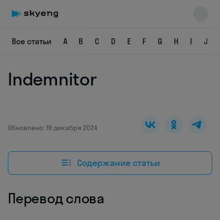
Все статьи
A
B
C
D
E
F
G
H
I
J
Indemnitor
Skyeng Chat
online
Обновлено: 19 декабря 2024
Содержание статьи
Перевод слова