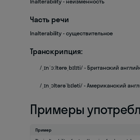
Inalterability - неизменность
Часть речи
Inalterability - существительное
Транскрипция:
/ˌɪnˈɔːltərəˌbɪlɪti/ - Британский англи
/ˌɪnˌɔltərəˈbɪləti/ - Американский ан
Примеры употреб
Пример