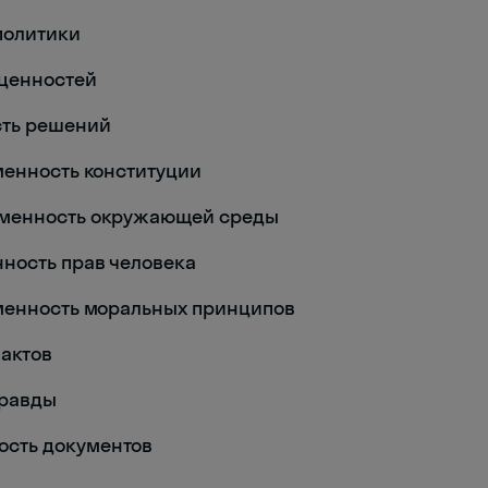
 политики
ь ценностей
ность решений
еизменность конституции
неизменность окружающей среды
менность прав человека
неизменность моральных принципов
фактов
 правды
нность документов