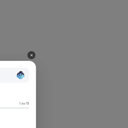
✕
1 из 19