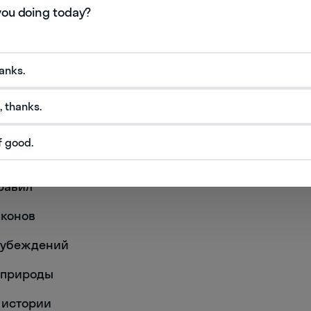
вительное)
hanks.
, thanks.
f good.
зменность соглашения
правил
законов
ть убеждений
ть природы
ь истории