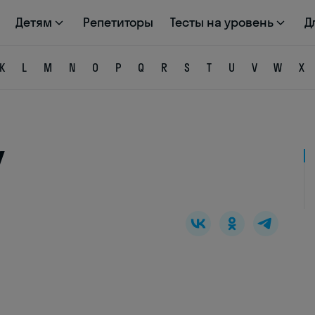
Детям
Репетиторы
Тесты на уровень
Д
K
L
M
N
O
P
Q
R
S
T
U
V
W
X
y