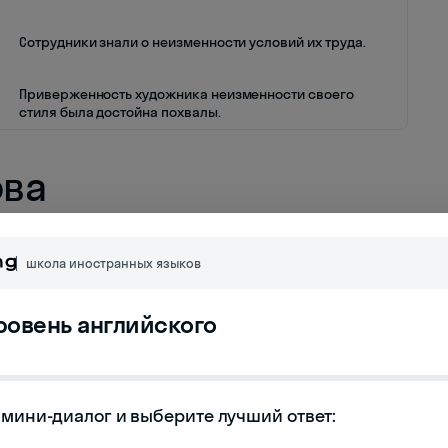
Сотрудники знали о неизменности условий их труда.
Приверженность художника неизменности своего
стиля была достойна похвалы.
ова
школа иностранных языков
уровень английского
ению
мини-диалог и выберите лучший ответ:
