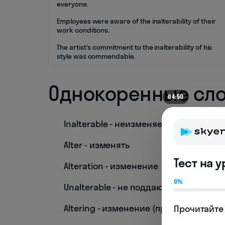
everyone.
Employees were aware of the inalterability of their
work conditions.
The artist's commitment to the inalterability of his
style was commendable.
Однокоренные сл
04:50
Inalterable - неизменяемый
Alter - изменять
Тест на 
Alteration - изменение
0%
Unalterable - не поддающийся измен
Altering - изменение (процесс)
Прочитайте 