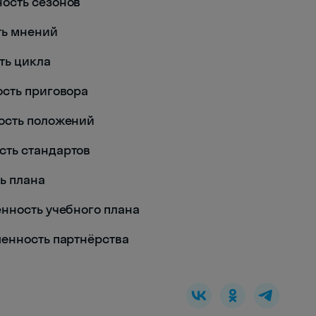
нность сезонов
сть мнений
сть цикла
нность приговора
нность положений
ность стандартов
ть плана
зменность учебного плана
изменность партнёрства