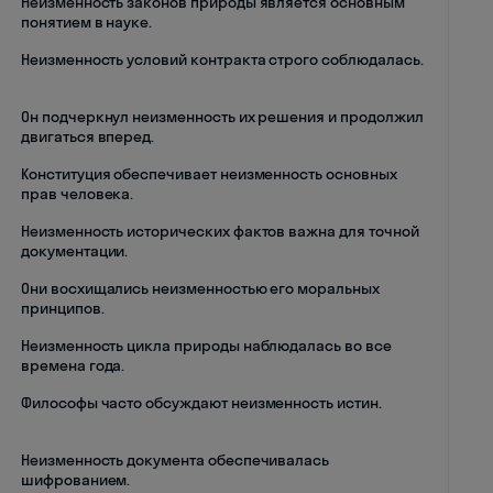
Неизменность законов природы является основным
понятием в науке.
Неизменность условий контракта строго соблюдалась.
Он подчеркнул неизменность их решения и продолжил
двигаться вперед.
Конституция обеспечивает неизменность основных
прав человека.
Неизменность исторических фактов важна для точной
документации.
Они восхищались неизменностью его моральных
принципов.
Неизменность цикла природы наблюдалась во все
времена года.
Философы часто обсуждают неизменность истин.
Неизменность документа обеспечивалась
шифрованием.