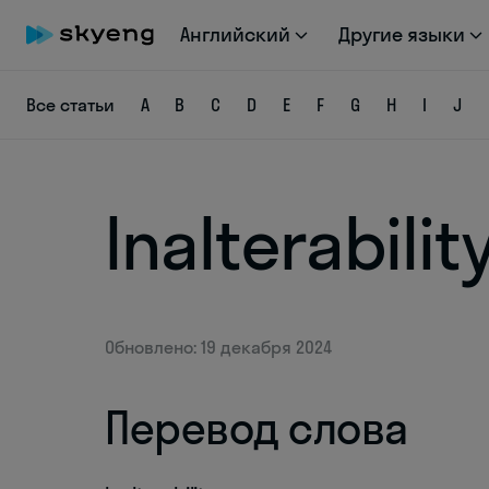
Английский
Другие языки
Все статьи
A
B
C
D
E
F
G
H
I
J
Inalterabilit
Обновлено: 19 декабря 2024
Перевод слова