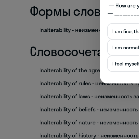
 — How are you doing today? 

Формы слова
— _________
Inalterability - неизменность (сущест
I am fine, t
Словосочетания
I am normal
I feel mysel
Inalterability of the agreement - неи
Inalterability of rules - неизменность 
Inalterability of laws - неизменность 
Inalterability of beliefs - неизменнос
Inalterability of nature - неизменнос
Inalterability of history - неизменност