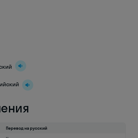
йский
глийский
ления
Перевод на русский