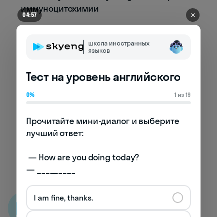
иммуноцитохимии
✕
04:50
Immunocytochemistry markers - маркеры
иммуноцитохимии
школа иностранных
языков
Clinical immunocytochemistry - клиническая
иммуноцитохимия
Тест на уровень английского
Research immunocytochemistry -
0%
1 из 19
исследовательская иммуноцитохимия
Прочитайте мини-диалог и выберите 
Immunocytochemistry findings - результаты
лучший ответ:

иммуноцитохимии
 — How are you doing today? 

Immunocytochemistry in diagnostics -
— _________
иммуноцитохимия в диагностике
I am fine, thanks.
Skyeng словарь