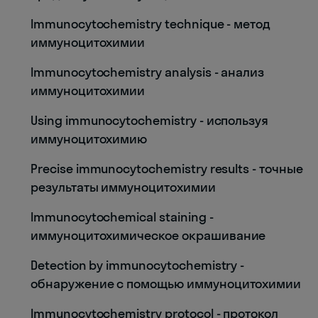
Immunocytochemistry technique - метод
иммуноцитохимии
Immunocytochemistry analysis - анализ
иммуноцитохимии
Using immunocytochemistry - используя
иммуноцитохимию
Precise immunocytochemistry results - точные
результаты иммуноцитохимии
Immunocytochemical staining -
иммуноцитохимическое окрашивание
Detection by immunocytochemistry -
обнаружение с помощью иммуноцитохимии
Immunocytochemistry protocol - протокол