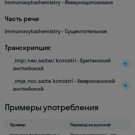
Immunocytochemistry - Иммуноцитохимия
Часть речи
Immunocytochemistry - Сущестительное
Транскрипция:
ˌɪmjʊˌnəʊˌsaɪtəʊˈkɛmɪstri - Британский
английский
ˌɪmjəˌnoʊˌsaɪtəˈkɛmɪstri - Американский
английский
Примеры употребления
Пример
Перевод на русский