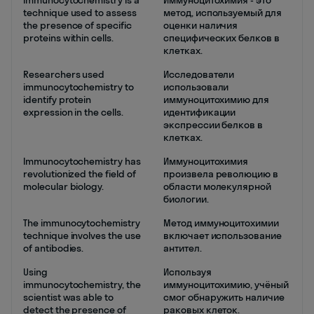
Immunocytochemistry is a
Иммуноцитохимия - это
technique used to assess
метод, используемый для
the presence of specific
оценки наличия
proteins within cells.
специфических белков в
клетках.
Researchers used
Исследователи
immunocytochemistry to
использовали
identify protein
иммуноцитохимию для
expression in the cells.
идентификации
экспрессии белков в
клетках.
Immunocytochemistry has
Иммуноцитохимия
revolutionized the field of
произвела революцию в
molecular biology.
области молекулярной
биологии.
The immunocytochemistry
Метод иммуноцитохимии
technique involves the use
включает использование
of antibodies.
антител.
Using
Используя
immunocytochemistry, the
иммуноцитохимию, учёный
scientist was able to
смог обнаружить наличие
detect the presence of
раковых клеток.