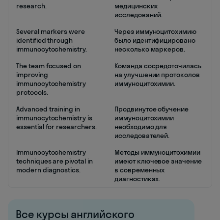
research.
медицинских
исследований.
Several markers were
Через иммуноцитохимию
identified through
было идентифицировано
immunocytochemistry.
несколько маркеров.
The team focused on
Команда сосредоточилась
improving
на улучшении протоколов
immunocytochemistry
иммуноцитохимии.
protocols.
Advanced training in
Продвинутое обучение
immunocytochemistry is
иммуноцитохимии
essential for researchers.
необходимо для
исследователей.
Immunocytochemistry
Методы иммуноцитохимии
techniques are pivotal in
имеют ключевое значение
modern diagnostics.
в современных
диагностиках.
Все курсы английского