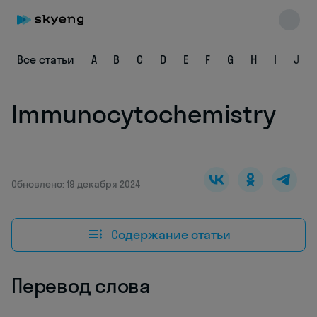
Все статьи
A
B
C
D
E
F
G
H
I
J
Immunocytochemistry
Skyeng Chat
online
Обновлено: 19 декабря 2024
Содержание статьи
Перевод слова