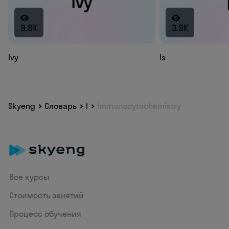
9.8K
3.9K
Ivy
Is
Skyeng
Словарь
I
Immunocytochemistry
Все курсы
Стоимость занятий
Процесс обучения