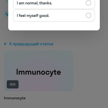
I am normal, thanks.
I feel myself good.
К предыдущей статье
NEW
Immunocyte