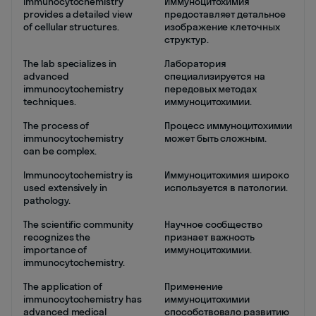
Immunocytochemistry
Иммуноцитохимия
provides a detailed view
предоставляет детальное
of cellular structures.
изображение клеточных
структур.
The lab specializes in
Лаборатория
advanced
специализируется на
immunocytochemistry
передовых методах
techniques.
иммуноцитохимии.
The process of
Процесс иммуноцитохимии
immunocytochemistry
может быть сложным.
can be complex.
Immunocytochemistry is
Иммуноцитохимия широко
used extensively in
используется в патологии.
pathology.
The scientific community
Научное сообщество
recognizes the
признает важность
importance of
иммуноцитохимии.
immunocytochemistry.
The application of
Применение
immunocytochemistry has
иммуноцитохимии
advanced medical
способствовало развитию