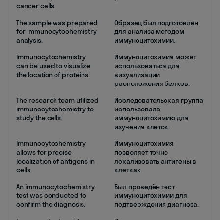
cancer cells.
The sample was prepared
Образец был подготовлен
for immunocytochemistry
для анализа методом
analysis.
иммуноцитохимии.
Immunocytochemistry
Иммуноцитохимия может
can be used to visualize
использоваться для
the location of proteins.
визуализации
расположения белков.
The research team utilized
Исследовательская группа
immunocytochemistry to
использовала
study the cells.
иммуноцитохимию для
изучения клеток.
Immunocytochemistry
Иммуноцитохимия
allows for precise
позволяет точно
localization of antigens in
локализовать антигены в
cells.
клетках.
An immunocytochemistry
Был проведён тест
test was conducted to
иммуноцитохимии для
confirm the diagnosis.
подтверждения диагноза.