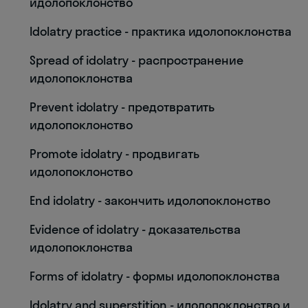
идолопоклонство
Idolatry practice - практика идолопоклонства
Spread of idolatry - распространение
идолопоклонства
Prevent idolatry - предотвратить
идолопоклонство
Promote idolatry - продвигать
идолопоклонство
End idolatry - закончить идолопоклонство
Evidence of idolatry - доказательства
идолопоклонства
Forms of idolatry - формы идолопоклонства
Idolatry and superstition - идолопоклонство и