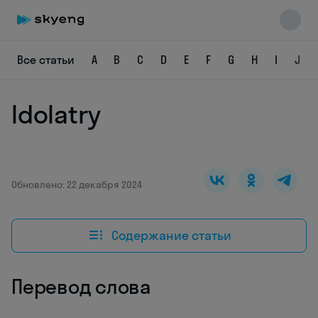
Все статьи
A
B
C
D
E
F
G
H
I
J
Idolatry
Skyeng Chat
online
Обновлено: 22 декабря 2024
Содержание статьи
Перевод слова