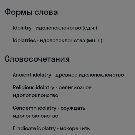
Формы слова
Idolatry - идолопоклонство (ед.ч.)
Idolatries - идолопоклонства (мн.ч.)
Словосочетания
Ancient idolatry - древнее идолопоклонство
Religious idolatry - религиозное
идолопоклонство
Condemn idolatry - осуждать
идолопоклонство
Eradicate idolatry - искоренить