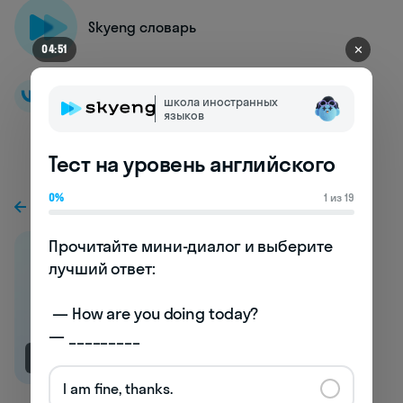
Skyeng словарь
✕
04:44
школа иностранных
языков
Тест на уровень английского
0%
1 из 19
К предыдущей статье
Прочитайте мини-диалог и выберите 
лучший ответ:

 — How are you doing today? 

— _________
NEW
I am fine, thanks.