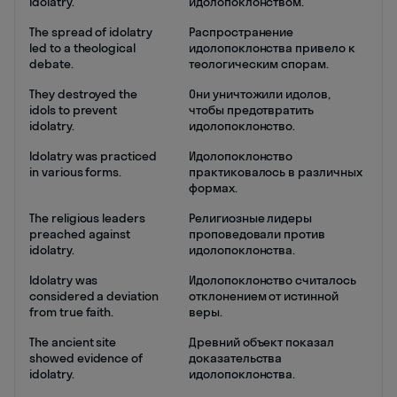
idolatry.
идолопоклонством.
The spread of idolatry
Распространение
led to a theological
идолопоклонства привело к
debate.
теологическим спорам.
They destroyed the
Они уничтожили идолов,
idols to prevent
чтобы предотвратить
idolatry.
идолопоклонство.
Idolatry was practiced
Идолопоклонство
in various forms.
практиковалось в различных
формах.
The religious leaders
Религиозные лидеры
preached against
проповедовали против
idolatry.
идолопоклонства.
Idolatry was
Идолопоклонство считалось
considered a deviation
отклонением от истинной
from true faith.
веры.
The ancient site
Древний объект показал
showed evidence of
доказательства
idolatry.
идолопоклонства.