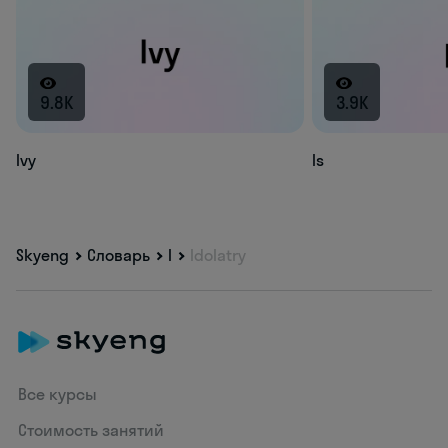
9.8K
3.9K
Ivy
Is
Skyeng
Словарь
I
Idolatry
Все курсы
Стоимость занятий