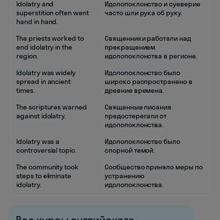
Idolatry and
Идолопоклонство и суеверие
superstition often went
часто шли рука об руку.
hand in hand.
The priests worked to
Священники работали над
end idolatry in the
прекращением
region.
идолопоклонства в регионе.
Idolatry was widely
Идолопоклонство было
spread in ancient
широко распространено в
times.
древние времена.
The scriptures warned
Священные писания
against idolatry.
предостерегали от
идолопоклонства.
Idolatry was a
Идолопоклонство было
controversial topic.
спорной темой.
The community took
Сообщество приняло меры по
steps to eliminate
устранению
idolatry.
идолопоклонства.