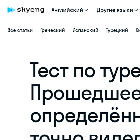
Английский
Другие языки
Все статьи
Греческий
Испанский
Турецкий
К
Тест по тур
Прошедше
определённо
точно виде