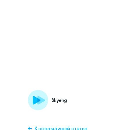
Skyeng
К предыдущей статье