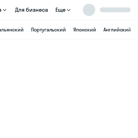
в
Для бизнеса
Еще
альянский
Португальский
Японский
Английский