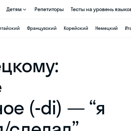
Детям
Репетиторы
Тесты на уровень языко
итайский
Французский
Корейский
Немецкий
Ит
ецкому:
е
е (-di) — “я
л/сделал”